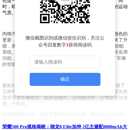
色这一全新车身颜色，为消费者提供了更多个性化选择。同
时，暗黑骑士版车型则通过多处黑化处理，彰显出独特的运动
气质。
内饰方面，新款车型同样进行了精心打造。材质和缝线颜色的
微信截图识别或微信按住识别，关注公
更新，让车内空间更加时尚、舒适。车内中控屏幕也迎来了升
众号回复数字
1
获得阅读码
级，屏幕尺寸扩大至12.9英寸，并搭载了全新的ID.S 5.0智能
系统。该系统集成了高德地图、科大讯飞语义识别系统等实用
功能，并新增了ID. Mate虚拟AI智能管家，进一步提升了车辆
的智能化水平。
确定
新款ID.4 CROZZ还首次引入了智能场景模式。该模式提供了
五种不同的驾驶场景设置，用户只需一键切换，即可根据当前
需求调整车辆状态，如舒适模式、运动模式等，让驾驶更加便
捷、个性化。
在智能驾驶方面，新款车型同样表现出色。新款ID.4 CROZZ
增加了交互式变道辅助、遥控泊车和记忆泊车等先进功能，进
一步提升了驾驶的安全性和便利性。这些功能的加入，无疑将
荣耀500 Pro规格揭晓：骁龙8 Elite加持 2亿主摄配8000mAh大