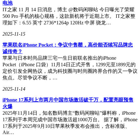
为用户带来更加轻松、愉悦的驾驶体验。
电池
IT之家 11 月 14 日消息，博主 @数码闲聊站 今日曝光了荣耀
500 Pro 手机的核心规格，这款新机将于近期上市。 IT之家整
理如下：6.55 英寸 2736*1264p 120Hz 中屏 骁龙…
动力方面，新款ID.4 CROZZ也进行了全面升级。后电机功率
从原来的150kW提升至170kW，使得车辆的动力输出更加强
2025-11-15
劲，加速性能更加出色。这一改变无疑将为用户带来更加激情
苹果联名iPhone Pocket：争议中售罄，高价能否续写品牌忠
四溢的驾驶感受。
诚传奇？
苹果与日本时尚品牌三宅一生日前联名推出的iPhone
Pocket（iPhone 口袋）11月14日正式开售，1299元至1899元的
定价引发全网热议，成为科技圈与时尚圈跨界合作的又一争议
焦点。尽管争议不断，…
2025-11-14
iPhone 17系列上市两月中国市场激活破千万，配置亮眼预售
火爆
2025年11月14日，知名数码博主“数码闲聊站”爆料称，iPhone
17系列于本周完成中国市场激活超1000万台。 据了解，iPhone
17系列于2025年9月10日苹果秋季发布会推出，含标准版、
Air…