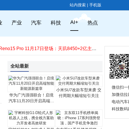
站内搜索
|
手机版
谷歌入局私有AI计算：融合云端与端侧AI，隐私保护或成行业新标杆
TCL华星全球显示生态大会：四款新品亮相，AI赋能制造，印刷OLED节能显著
AI+
业
产业
汽车
科技
热点
联想明年再发力！moto razr折叠机与Y700平板将携骁龙8系新平台登场
小米潘九堂发声：雷军遭误解成“机会主义者” 真实形象亲民又勤奋
OPPO Reno15 Pro 11月17日登场：天玑8450+2亿主摄，屏幕续航全面升级
小米巴黎再拓版图！首家直营小米之家即将盛大开业​
OpenAI推出GPT-5.1系列：对话更有趣，推理更持久，个性化风格增至八种
原DeepSeek核心成员罗福莉加盟小米MiMo团队 疑聚焦世界模型与具身智能领域
全站最新
OPPO Reno 15系列11月17日发布，首发“出圈实况拼图”功能，开启影像创作新体验
1899元的iPhone“袜子包”：时尚碰撞下，苹果的配件新探索
谷歌入局私有AI计算：融合云端与端侧AI，隐私保护或成行业新标杆
微信扫一
小米SU7改款车型来袭 交
TCL华星全球显示生态大会：四款新品亮相，AI赋能制造，印刷OLED节能显著
加微信拉
华为广汽强强联合！启境
付周期大幅缩短引关注
汽车11月20日开启高端智
电动汽车
能新能源新篇章
科技数码