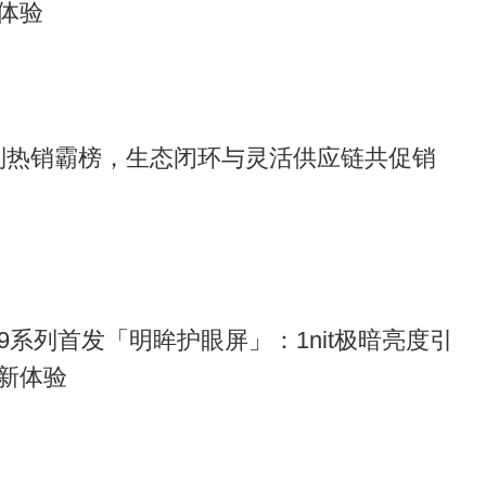
体验
17系列热销霸榜，生态闭环与灵活供应链共促销
d X9系列首发「明眸护眼屏」：1nit极暗亮度引
新体验