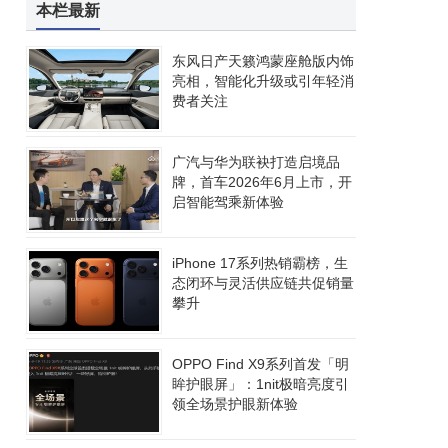
本栏最新
东风日产天籁鸿蒙座舱版内饰
亮相，智能化升级或引年轻消
费者关注
广汽与华为联袂打造启境品
牌，首车2026年6月上市，开
启智能驾乘新体验
iPhone 17系列热销霸榜，生
态闭环与灵活供应链共促销量
攀升
OPPO Find X9系列首发「明
眸护眼屏」：1nit极暗亮度引
领全场景护眼新体验