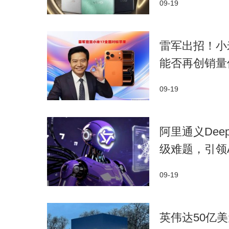
09-19
雷军出招！小
能否再创销量
09-19
阿里通义Dee
级难题，引领
09-19
​英伟达50