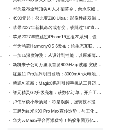
华为发布全球顶尖AI人才招募令，余承东诚邀热爱AI的年轻人共攀高峰
4999元起！努比亚Z80 Ultra：影像性能双巅峰的诚意之作
苹果2027年新机命名或有变，或跳过“19”直接推出“iPhone 20”系列
苹果2027年或跳过iPhone19直推20系列，设计革新纪念初代问世二十周年
华为鸿蒙HarmonyOS 6发布：跨生态互联、安全升级、小艺智能体协同新体验
一加15深度评测：从设计到性能，以厚积薄发之姿引领行业新变革
新凯来子公司万里眼首发90GHz示波器 突破封锁助力3nm/5nm先进制程研发
红魔11 Pro系列明日登场：8000mAh大电池+脉动水冷引擎，真全面屏新体验
荣耀AI革新：Magic8系列引领手机从工具迈向“生命伙伴”新纪元
智元精灵G2升级亮相：获数亿订单，开启工业级具身作业机器人商用新篇章
卢伟冰谈小米质疑：称是误解，强调技术投入，去年已开两家自有工厂
王腾为红米K90 Pro Max宣传造势，与王化评论区互动，真机外观首亮相
华为云MaaS平台再添猛将！蚂蚁集团万亿参数Ling-1T模型上架，专属部署释放强劲能力