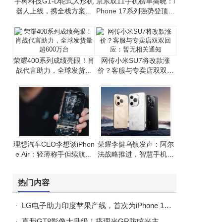
宇树科技G1-D轮式人形机
京东双11手机榜单揭晓：i
器人上线，携全栈方案助
Phone 17系列强势登顶，
力开发者高效研发
国产手机竞争激烈
荣耀400系列成绩亮眼！肖
网传小米SU7将改款涨
战代言助力，全球发货量
价？客服与专卖店双双回
超600万台
应：暂无相关通知
理想汽车CEO李想谈iPhon
荣耀李健乌镇发声：阿尔
e Air：轻薄称手但续航有
法战略推进，智慧手机生
挑战，整体满意
态建设成果显著
热门内容
LG电子助力印度苹果产线，首次为iPhone 17生产提供关键设备
真我GT8影像大升级！搭理光GR防眩光主摄，五大影调+定制模式全配齐