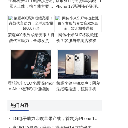
宇树科技G1-D轮式人形机
京东双11手机榜单揭晓：i
器人上线，携全栈方案助
Phone 17系列强势登顶，
力开发者高效研发
国产手机竞争激烈
荣耀400系列成绩亮眼！肖
网传小米SU7将改款涨
战代言助力，全球发货量
价？客服与专卖店双双回
超600万台
应：暂无相关通知
理想汽车CEO李想谈iPhon
荣耀李健乌镇发声：阿尔
e Air：轻薄称手但续航有
法战略推进，智慧手机生
挑战，整体满意
态建设成果显著
热门内容
LG电子助力印度苹果产线，首次为iPhone 17生产提供关键设备
真我GT8影像大升级！搭理光GR防眩光主摄，五大影调+定制模式全配齐