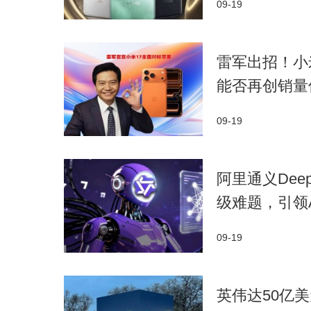
09-19
雷军出招！小
能否再创销量
09-19
阿里通义Dee
级难题，引领
09-19
​英伟达50