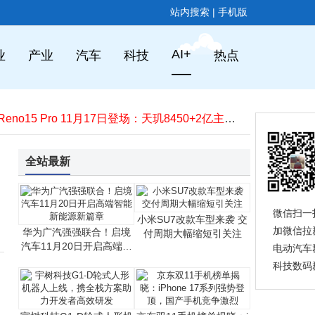
站内搜索
|
手机版
谷歌入局私有AI计算：融合云端与端侧AI，隐私保护或成行业新标杆
TCL华星全球显示生态大会：四款新品亮相，AI赋能制造，印刷OLED节能显著
AI+
业
产业
汽车
科技
热点
联想明年再发力！moto razr折叠机与Y700平板将携骁龙8系新平台登场
小米潘九堂发声：雷军遭误解成“机会主义者” 真实形象亲民又勤奋
OPPO Reno15 Pro 11月17日登场：天玑8450+2亿主摄，屏幕续航全面升级
小米巴黎再拓版图！首家直营小米之家即将盛大开业​
OpenAI推出GPT-5.1系列：对话更有趣，推理更持久，个性化风格增至八种
原DeepSeek核心成员罗福莉加盟小米MiMo团队 疑聚焦世界模型与具身智能领域
全站最新
OPPO Reno 15系列11月17日发布，首发“出圈实况拼图”功能，开启影像创作新体验
1899元的iPhone“袜子包”：时尚碰撞下，苹果的配件新探索
谷歌入局私有AI计算：融合云端与端侧AI，隐私保护或成行业新标杆
微信扫一
小米SU7改款车型来袭 交
TCL华星全球显示生态大会：四款新品亮相，AI赋能制造，印刷OLED节能显著
加微信拉
华为广汽强强联合！启境
付周期大幅缩短引关注
汽车11月20日开启高端智
电动汽车
能新能源新篇章
科技数码