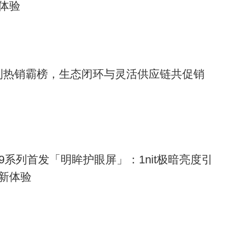
体验
17系列热销霸榜，生态闭环与灵活供应链共促销
d X9系列首发「明眸护眼屏」：1nit极暗亮度引
新体验