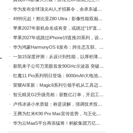
华为发布全球顶尖AI人才招募令，余承东诚邀热爱AI的年轻人共攀高峰
4999元起！努比亚Z80 Ultra：影像性能双巅峰的诚意之作
苹果2027年新机命名或有变，或跳过“19”直接推出“iPhone 20”系列
苹果2027年或跳过iPhone19直推20系列，设计革新纪念初代问世二十周年
华为鸿蒙HarmonyOS 6发布：跨生态互联、安全升级、小艺智能体协同新体验
一加15深度评测：从设计到性能，以厚积薄发之姿引领行业新变革
新凯来子公司万里眼首发90GHz示波器 突破封锁助力3nm/5nm先进制程研发
红魔11 Pro系列明日登场：8000mAh大电池+脉动水冷引擎，真全面屏新体验
荣耀AI革新：Magic8系列引领手机从工具迈向“生命伙伴”新纪元
智元精灵G2升级亮相：获数亿订单，开启工业级具身作业机器人商用新篇章
卢伟冰谈小米质疑：称是误解，强调技术投入，去年已开两家自有工厂
王腾为红米K90 Pro Max宣传造势，与王化评论区互动，真机外观首亮相
华为云MaaS平台再添猛将！蚂蚁集团万亿参数Ling-1T模型上架，专属部署释放强劲能力