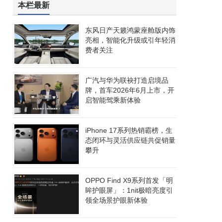
本栏最新
东风日产天籁鸿蒙座舱版内饰
亮相，智能化升级或引年轻消
费者关注
广汽与华为联袂打造启境品
牌，首车2026年6月上市，开
启智能驾乘新体验
iPhone 17系列热销霸榜，生
态闭环与灵活供应链共促销量
攀升
OPPO Find X9系列首发「明
眸护眼屏」：1nit极暗亮度引
领全场景护眼新体验