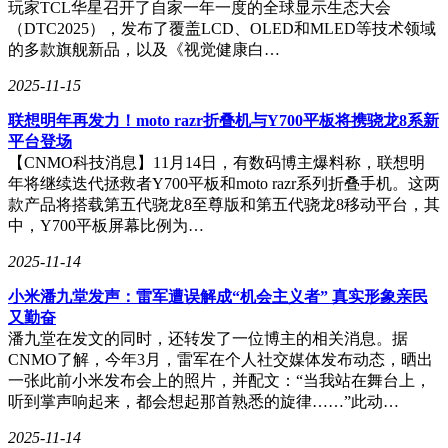
玩家TCL华星召开了自家一年一度的全球显示生态大会
（DTC2025），发布了覆盖LCD、OLED和MLED等技术领域
在合作仪式上，上汽通用汽车总经理卢晓与Momenta首席执行
的多款旗舰新品，以及《视觉健康白…
官曹旭东共同表示，面对汽车行业智能化的浪潮，选择志同道
2025-11-15
合的合作伙伴至关重要。此次合作，将充分发挥双方各自的优
势，共同推动智能驾驶技术的研发与应用，为全球汽车产业的
联想明年再发力！moto razr折叠机与Y700平板将携骁龙8系新
智能化升级贡献力量。
平台登场
【CNMO科技消息】11月14日，有数码博主爆料称，联想明
通过此次合作，别克品牌将有望在未来的市场竞争中占据先
年将继续迭代拯救者Y700平板和moto razr系列折叠手机。这两
机，为消费者带来更多超越期待的智能驾驶体验。同时，
款产品将搭载第五代骁龙8至尊版和第五代骁龙8移动平台，其
Momenta也将借此机会进一步拓展其技术应用的广度与深度，
中，Y700平板屏幕比例为…
实现双方的共赢发展。
2025-11-14
小米潘九堂发声：雷军遭误解成“机会主义者” 真实形象亲民
又勤奋
潘九堂在发文的同时，还转发了一位博主的相关消息。据
CNMO了解，今年3月，雷军在个人社交媒体发布动态，晒出
一张此前小米发布会上的照片，并配文：“当我站在舞台上，
听到掌声响起来，都会想起那首熟悉的旋律……”此动…
2025-11-14