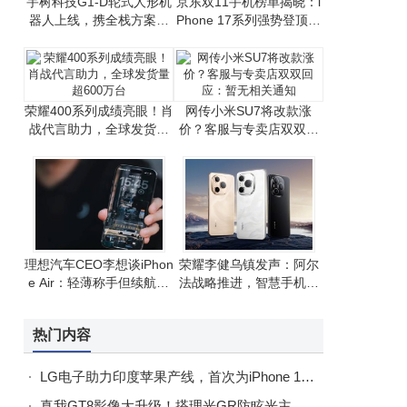
宇树科技G1-D轮式人形机
京东双11手机榜单揭晓：i
器人上线，携全栈方案助
Phone 17系列强势登顶，
力开发者高效研发
国产手机竞争激烈
荣耀400系列成绩亮眼！肖
网传小米SU7将改款涨
战代言助力，全球发货量
价？客服与专卖店双双回
超600万台
应：暂无相关通知
理想汽车CEO李想谈iPhon
荣耀李健乌镇发声：阿尔
e Air：轻薄称手但续航有
法战略推进，智慧手机生
挑战，整体满意
态建设成果显著
热门内容
LG电子助力印度苹果产线，首次为iPhone 17生产提供关键设备
真我GT8影像大升级！搭理光GR防眩光主摄，五大影调+定制模式全配齐