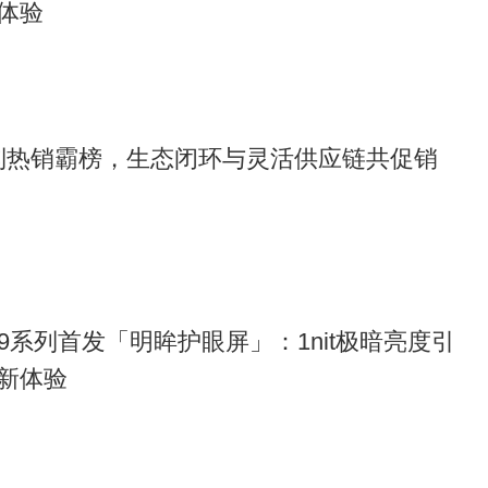
体验
智造体系赋能。在汽车产业大脑生态下的赛力斯超级工厂里，
了关键工序100%自动化生产、过程质量数据100%自动化采集，
17系列热销霸榜，生态闭环与灵活供应链共促销
集聚化。以电池生产为例，赛力斯与宁德时代开展战略合作，
;实现了开发、质量、生产同步，大幅提升了产品交付效率，同
安全的保障。
d X9系列首发「明眸护眼屏」：1nit极暗亮度引
全系累计交付量突破75万辆，刷新中国新能源豪华品牌交付速
车品牌健康度研究》中，问界荣获品牌发展信心指数第一名，问
新体验
受市场与用户的认可和喜爱。
了品牌“智慧重塑豪华”的理念，也为“中国智造”品牌升维提供