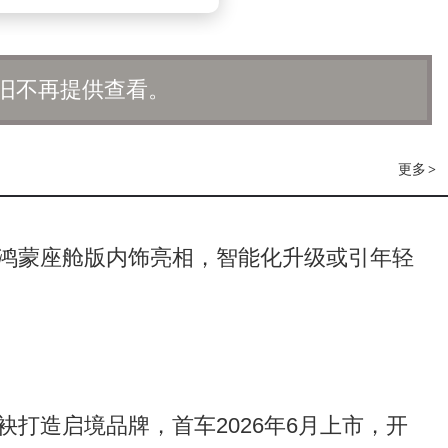
纯电版阵容联袂展出。其凭借全尺寸、全智能、全性能的全能实
，累计交付超 8 万辆，蝉联 40 万级销量冠军，广受用户喜爱
旧不再提供查看。
价28.8万元起，新车市场反响热烈，预售开启仅1小时订单即突
更多
>
成为展台上最具人气的明星之一。此次焕新升级的全新问界M7，
全维安全等全面产品力提升，同时搭载华为途灵平台与华为乾崑智
更平稳、更安全的高品质驾乘体验。
鸿蒙座舱版内饰亮相，智能化升级或引年轻
00+门店外展陆续启动，新车将于9月23日正式上市。
ra，实现了“颜值、驾控、辅助驾驶、安全、座舱”五大产品力升
底盘质感，四球头前双叉臂+后多连杆独立悬架，RS版专属Spo
、更安全、更具品质感的出行体验。上市至今，问界M5系列已累
袂打造启境品牌，首车2026年6月上市，开