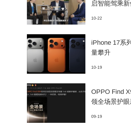
启智能驾乘新
体系实力赋能，彰显智慧出行典范
10-22
问界系列产品的成功，得益于赛力斯强大的
AI技术助力3000多台智能设备协同作业，实现
iPhone 
为产品品质筑牢根基。
量攀升
同时，赛力斯还创新性地推进产业集成化、
首创电池“厂中厂”的新模式，并在超级工厂投产
10-19
时也为问界系列产品提供了更先进、更可靠、更
OPPO Fin
凭借卓越品质、领先技术与创新服务，问界
度纪录。在杰兰路《2025年度上半年新能源汽
领全场景护眼
界M9荣获车型总榜净推荐值(NPS)第一名，深
09-19
此次问界全系于智博会的盛大亮相，不仅彰显