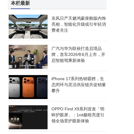
本栏最新
东风日产天籁鸿蒙座舱版内饰
亮相，智能化升级或引年轻消
费者关注
广汽与华为联袂打造启境品
牌，首车2026年6月上市，开
启智能驾乘新体验
iPhone 17系列热销霸榜，生
态闭环与灵活供应链共促销量
攀升
OPPO Find X9系列首发「明
眸护眼屏」：1nit极暗亮度引
领全场景护眼新体验