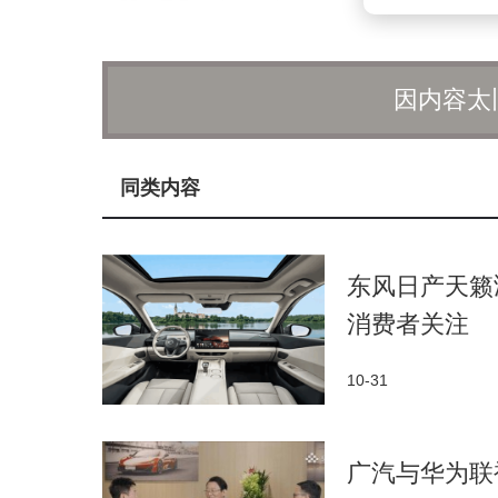
家庭智慧旗舰SUV问界M8，携增程版与
力，打造家庭智慧出行标杆。问界 M8 自发布以来
因内容太
与认可。
全新问界M7于9月5日正式开启预订，预售
同类内容
破10万台，并首次在2025智博会展台亮相，
带来百变豪华大空间、超1600km综合续航与
驾ADS 4，支持增程与纯电双动力选择，打造
东风日产天籁
消费者关注
目前，全新问界M7全国展车已陆续到店，1
定位于高颜都市智能SUV的问界新M5 Ult
10-31
级。其采用100%全铝合金底盘，超越百万豪车
rt + 模式，为年轻家庭及都市精英带来更智能
广汽与华为联
计收获超14万车主信赖。