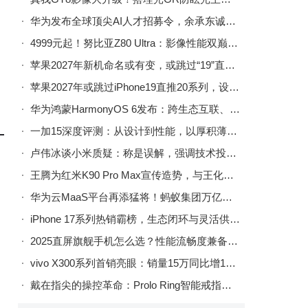
华为发布全球顶尖AI人才招募令，余承东诚邀热爱AI的年轻人共攀高峰
4999元起！努比亚Z80 Ultra：影像性能双巅峰的诚意之作
苹果2027年新机命名或有变，或跳过“19”直接推出“iPhone 20”系列
苹果2027年或跳过iPhone19直推20系列，设计革新纪念初代问世二十周年
华为鸿蒙HarmonyOS 6发布：跨生态互联、安全升级、小艺智能体协同新体验
一加15深度评测：从设计到性能，以厚积薄发之姿引领行业新变革
卢伟冰谈小米质疑：称是误解，强调技术投入，去年已开两家自有工厂
王腾为红米K90 Pro Max宣传造势，与王化评论区互动，真机外观首亮相
华为云MaaS平台再添猛将！蚂蚁集团万亿参数Ling-1T模型上架，专属部署释放强劲能力
iPhone 17系列热销霸榜，生态闭环与灵活供应链共促销量攀升
2025直屏旗舰手机怎么选？性能流畅度兼备的TOP机型排行榜来了
vivo X300系列首销亮眼：销量15万同比增170%，产品经理透露实际量或更高
戴在指尖的操控革命：Prolo Ring智能戒指开启设备控制新体验