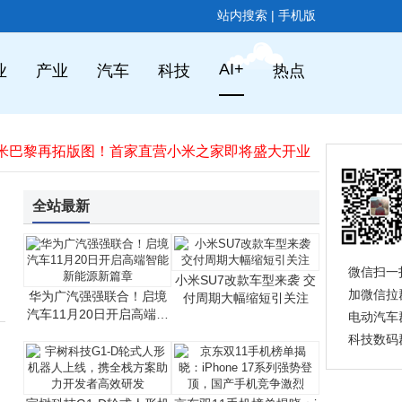
站内搜索
|
手机版
谷歌入局私有AI计算：融合云端与端侧AI，隐私保护或成行业新标杆
TCL华星全球显示生态大会：四款新品亮相，AI赋能制造，印刷OLED节能显著
AI+
业
产业
汽车
科技
热点
联想明年再发力！moto razr折叠机与Y700平板将携骁龙8系新平台登场
小米潘九堂发声：雷军遭误解成“机会主义者” 真实形象亲民又勤奋
OPPO Reno15 Pro 11月17日登场：天玑8450+2亿主摄，屏幕续航全面升级
小米巴黎再拓版图！首家直营小米之家即将盛大开业​
OpenAI推出GPT-5.1系列：对话更有趣，推理更持久，个性化风格增至八种
原DeepSeek核心成员罗福莉加盟小米MiMo团队 疑聚焦世界模型与具身智能领域
全站最新
OPPO Reno 15系列11月17日发布，首发“出圈实况拼图”功能，开启影像创作新体验
1899元的iPhone“袜子包”：时尚碰撞下，苹果的配件新探索
谷歌入局私有AI计算：融合云端与端侧AI，隐私保护或成行业新标杆
微信扫一
小米SU7改款车型来袭 交
TCL华星全球显示生态大会：四款新品亮相，AI赋能制造，印刷OLED节能显著
加微信拉
华为广汽强强联合！启境
付周期大幅缩短引关注
汽车11月20日开启高端智
电动汽车
能新能源新篇章
科技数码