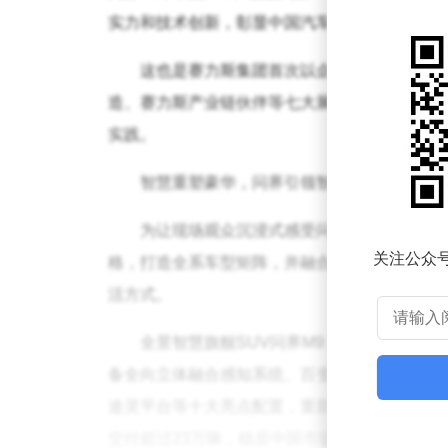
实力和技术创新，彰显中国汽车在智能时代的技
这也是赛力斯集团首次以企业展馆形式亮相
造、赛力斯产业链伙伴等七大展区，系统呈现赛
实践。
智慧重塑豪华，问界引领智慧出行新体验
为让现场观众沉浸式感受问界品牌的独特魅
关注公众
格，打造全系车型矩阵，并融合了轻奢露营与现
活方式。
全景智慧旗舰SUV问界M9 2025款无
备全向立体融合感知系统、百变奢享空间、Harm
途灵平台等十大亮点配置，重新定义豪华标准，
交付超过23万辆，稳居中国市场 50 万以上豪