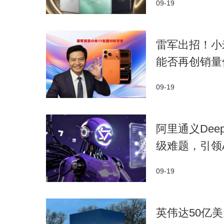
09-19
雷军出招！小
能否再创销量
09-19
阿里通义Dee
级难题，引领
09-19
​英伟达50