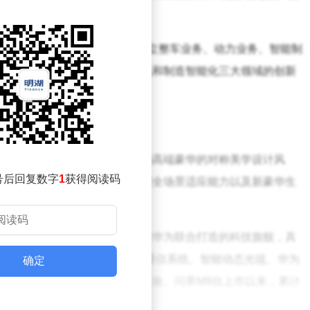
术自信和向上突破。
，展馆面积超过1万平方米，设立整车业务、动力业务、智能制
力斯在整车智能化、技术智能化和制造智能化三大领域的创新
力，展台设计延续了品牌一贯的高端豪华的对称美学设计风
号后回复数字
1
获得阅读码
代都市两大场景，诠释问界车型全场景适应能力以及新豪华生
疑是本次展台焦点之一，这款赛力斯与华为联合打造的科技旗舰，具
onyOS 4智能座舱、华为星河通信系统、智能动态光毯、华为
确定
为用户带来全方位的卓越出行体验。问界M9自上市以来，累计
华车销量冠军。