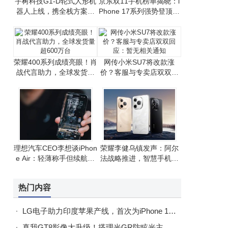
宇树科技G1-D轮式人形机
京东双11手机榜单揭晓：i
器人上线，携全栈方案助
Phone 17系列强势登顶，
力开发者高效研发
国产手机竞争激烈
荣耀400系列成绩亮眼！肖
网传小米SU7将改款涨
战代言助力，全球发货量
价？客服与专卖店双双回
超600万台
应：暂无相关通知
理想汽车CEO李想谈iPhon
荣耀李健乌镇发声：阿尔
e Air：轻薄称手但续航有
法战略推进，智慧手机生
挑战，整体满意
态建设成果显著
热门内容
LG电子助力印度苹果产线，首次为iPhone 17生产提供关键设备
真我GT8影像大升级！搭理光GR防眩光主摄，五大影调+定制模式全配齐