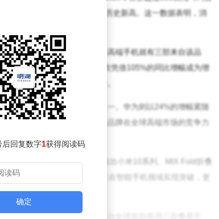
长，整体销量同比提升8%，创下历史新高。这一数据表明，消
产业正加速向高端化转型。
有率稳居榜首，相当于每卖出五部高端手机就有三部来自该品
0%和8%。值得关注的是，谷歌凭借105%的同比增幅成为增
增长势头预示着潜在的市场变数。
成为高端市场增长最快的品牌之一。华为则以24%的增幅紧随
家企业的亮眼表现，标志着中国品牌在全球高端市场的竞争力
号后回复数字
1
获得阅读码
布全面进军高端市场，随后推出小米10系列、MIX Fold折叠
续的技术创新与生态协同，小米不仅在智能手机领域实现突破，更
体系。
确定
与鸿蒙操作系统的深度整合，配合全球首款商用三折叠屏手