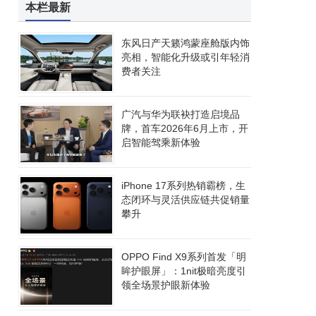
本栏最新
东风日产天籁鸿蒙座舱版内饰
亮相，智能化升级或引年轻消
费者关注
广汽与华为联袂打造启境品
牌，首车2026年6月上市，开
启智能驾乘新体验
iPhone 17系列热销霸榜，生
态闭环与灵活供应链共促销量
攀升
OPPO Find X9系列首发「明
眸护眼屏」：1nit极暗亮度引
领全场景护眼新体验