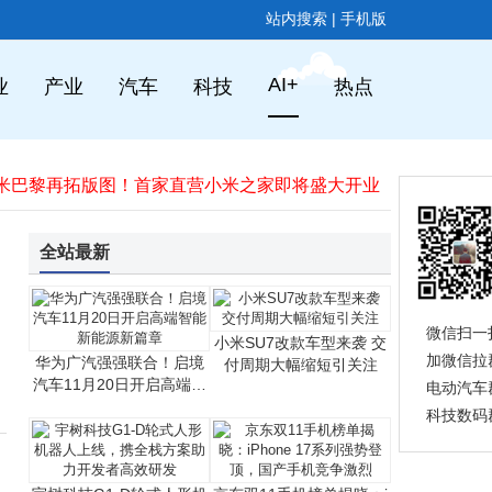
站内搜索
|
手机版
谷歌入局私有AI计算：融合云端与端侧AI，隐私保护或成行业新标杆
TCL华星全球显示生态大会：四款新品亮相，AI赋能制造，印刷OLED节能显著
AI+
业
产业
汽车
科技
热点
联想明年再发力！moto razr折叠机与Y700平板将携骁龙8系新平台登场
小米潘九堂发声：雷军遭误解成“机会主义者” 真实形象亲民又勤奋
OPPO Reno15 Pro 11月17日登场：天玑8450+2亿主摄，屏幕续航全面升级
小米巴黎再拓版图！首家直营小米之家即将盛大开业​
OpenAI推出GPT-5.1系列：对话更有趣，推理更持久，个性化风格增至八种
原DeepSeek核心成员罗福莉加盟小米MiMo团队 疑聚焦世界模型与具身智能领域
全站最新
OPPO Reno 15系列11月17日发布，首发“出圈实况拼图”功能，开启影像创作新体验
1899元的iPhone“袜子包”：时尚碰撞下，苹果的配件新探索
谷歌入局私有AI计算：融合云端与端侧AI，隐私保护或成行业新标杆
微信扫一
小米SU7改款车型来袭 交
TCL华星全球显示生态大会：四款新品亮相，AI赋能制造，印刷OLED节能显著
加微信拉
华为广汽强强联合！启境
付周期大幅缩短引关注
汽车11月20日开启高端智
电动汽车
能新能源新篇章
科技数码