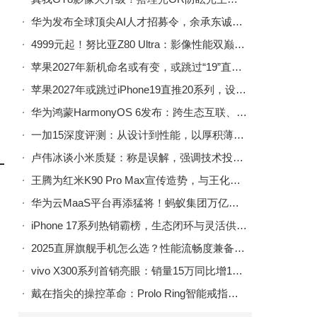
华为发布全球顶尖AI人才招募令，余承东诚邀热爱AI的年轻人共攀高峰
4999元起！努比亚Z80 Ultra：影像性能双巅峰的诚意之作
苹果2027年新机命名或有变，或跳过“19”直接推出“iPhone 20”系列
苹果2027年或跳过iPhone19直推20系列，设计革新纪念初代问世二十周年
华为鸿蒙HarmonyOS 6发布：跨生态互联、安全升级、小艺智能体协同新体验
一加15深度评测：从设计到性能，以厚积薄发之姿引领行业新变革
卢伟冰谈小米质疑：称是误解，强调技术投入，去年已开两家自有工厂
王腾为红米K90 Pro Max宣传造势，与王化评论区互动，真机外观首亮相
华为云MaaS平台再添猛将！蚂蚁集团万亿参数Ling-1T模型上架，专属部署释放强劲能力
iPhone 17系列热销霸榜，生态闭环与灵活供应链共促销量攀升
2025直屏旗舰手机怎么选？性能流畅度兼备的TOP机型排行榜来了
vivo X300系列首销亮眼：销量15万同比增170%，产品经理透露实际量或更高
戴在指尖的操控革命：Prolo Ring智能戒指开启设备控制新体验