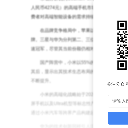
人民币4274元）的高端手机市场迎来爆发式增
费者对高端智能设备的需求持续攀升，全球手机
在品牌竞争格局中，苹果以62%的市场占
牌。三星与华为分列第二、三位，市占率分别为2
速冠军，尽管其当前份额仍相对有限，但强劲的
国产阵营中，小米以55%的增速表现突出，
其后，显示出其技术生态布局的持续发力。这两
不断提升。
关注公众
小米的高端化战略始于2020年，当时该公司宣
屏手机以及Ultra机型等标志性产品。通过持
通过小米汽车等跨界产品构建起完整的高端生态
华为的技术创新同样引人注目。其自研芯片