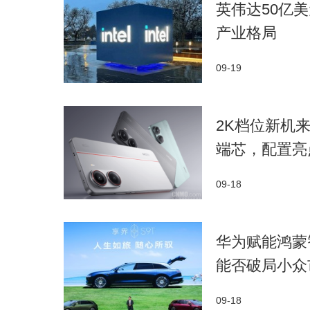
​英伟达50
产业格局​
09-19
​2K档位新机来
端芯，配置亮
09-18
华为赋能鸿蒙
能否破局小众
09-18