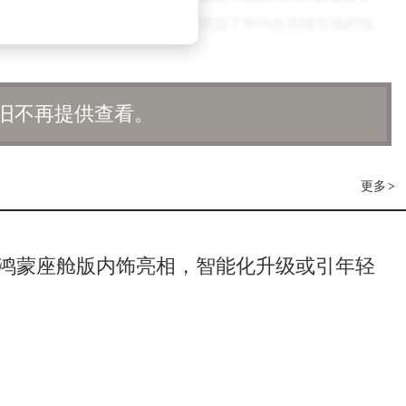
化竞争优势。这些技术成果不仅巩固了华为在高端市场的地
及小米、华为等国产厂商同步推进旗舰产品更新，2025年下半年高
旧不再提供查看。
能、影像系统、折叠技术等领域的创新投入，有望为消费者带
更多
>
鸿蒙座舱版内饰亮相，智能化升级或引年轻