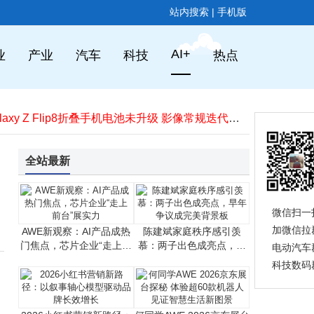
ChatGPT与Claude本周重大更新：交互式可视化让数理学习“动”起来
站内搜索
|
手机版
AWE2026海思展台：开源鸿蒙赋能多品类，开启智慧生活新篇章
陈建斌家庭秩序感引羡慕：两子出色成亮点，早年争议成完美背景板
字节跳动武汉研发中心被传“全裁”？官方辟谣：仅50人调整办公地
AI+
业
产业
汽车
科技
热点
AWE展会“龙虾”引热议 AI自主技术从想象落地为生活新支撑
英伟达G-Sync Pulsar新固件：优化低帧率，为锁60帧游戏带来新体验
三星Galaxy Z Flip8折叠手机电池未升级 影像常规迭代售价或不变
入豫24年世纪联华谢幕，大卖场转型阵痛下零售业何去何从？
AWE2026石头科技展锋芒：全系新品破局清洁难题，引领行业生态新跨越
Claude新功能来袭！聊天生成交互图表，SaaS行业或迎新变局
全站最新
ChatGPT与Claude本周重大更新：交互式可视化让数理学习“动”起来
AWE2026海思展台：开源鸿蒙赋能多品类，开启智慧生活新篇章
微信扫一
加微信拉
AWE新观察：AI产品成热
陈建斌家庭秩序感引羡
门焦点，芯片企业“走上前
慕：两子出色成亮点，早
电动汽车
台”展实力
年争议成完美背景板
科技数码