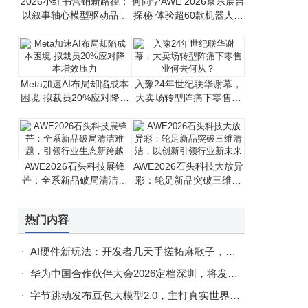
2026小红书营销新路径：
何同学AWE 2026京东展台
以叙事轴心模型驱动品牌
探秘 体验超60款机器人见
长效增长
证智慧生活新图景
Meta加速AI布局却陷成本
入豫24年世纪联华谢幕，
困境 拟裁员20%应对降本
大卖场转型阵痛下零售业
增效压力
何去何从？
AWE2026石头科技展锋
AWE2026石头科技大放异
芒：全系新品破局清洁难
彩：轮足新品突破三维清
题，引领行业生态新跨越
洁，以创新引领行业新未
来
热门内容
AI硬件新玩法：开发者几天手搓拓麻歌子，自然语言“秒造”硬件成趋势
华为中国合作伙伴大会2026定档深圳，将发布全新数智战略共筑AI新基建
字节跳动发布豆包大模型2.0，主打真实世界复杂任务执行力