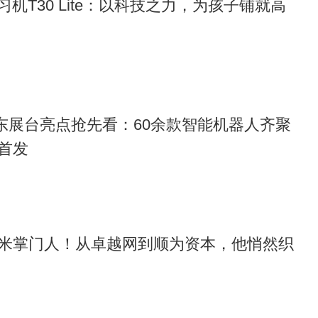
习机T30 Lite：以科技之力，为孩子铺就高
6京东展台亮点抢先看：60余款智能机器人齐聚
首发
米掌门人！从卓越网到顺为资本，他悄然织