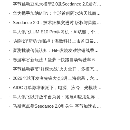
字节跳动豆包大模型2.0及Seedance 2.0发布，多场景适配带来新体验
华为携手加纳MTN：全球首例阿尔法天线商用，网络流量与维优效率双提升
Seedance 2.0：技术狂飙突进时 版权与风险成前行“拦路虎”？
科大讯飞LUMIE10 Pro学习机：AI赋能，个性化学习开启孩子无限潜能
“AI除幻”新势力崛起！海致科技上市首日暴涨，市值突破370亿港元
盲测挑战传统认知：HiFi发烧友难辨铜线香蕉湿泥传输音频差异
春游车谷新玩法！坐萝卜快跑自动驾驶车 6折畅游七大景区享专属福利
字节跳动春节“群模大战”火力全开，多模态大模型升级引爆AI应用新热潮
2026全球开发者先锋大会3月上海启幕，六大方向促产业资源高效对接
AIDC订单激增浪潮下，电源、液冷、光模块等赛道迎来发展新契机
科大讯飞以开放平台为翼：拓展AI应用边界 驱动多行业智能化变革
马斯克点赞Seedance 2.0引关注 字节加速布局视频生成赛道自曝仍需优化