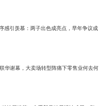
序感引羡慕：两子出色成亮点，早年争议成
纪联华谢幕，大卖场转型阵痛下零售业何去何