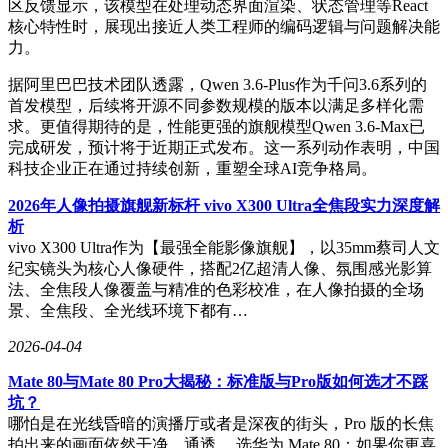
区反馈显示，该模型在处理动态界面渲染、状态管理等React
核心特性时，展现出接近人类工程师的编码逻辑与问题解决能
力。
据阿里巴巴技术团队透露，Qwen 3.6-Plus作为千问3.6系列的
首发模型，后续将开源不同参数规模的版本以满足多样化需
求。更值得期待的是，性能更强的旗舰模型Qwen 3.6-Max已
完成研发，预计将于近期正式发布。这一系列动作表明，中国
科技企业正在通过持续创新，重塑全球AI竞争格局。
2026年人像拍摄旗舰新标杆 vivo X300 Ultra全焦段实力深度解
析
vivo X300 Ultra作为【最强全能影像旗舰】，以35mm蔡司人文
纪实镜头为核心人像硬件，搭配2亿超清人像、氛围感光影算
法、全焦段人像覆盖与精准的色彩校准，在人像拍摄的全场
景、全焦段、全光线环境下都有…
2026-04-04
Mate 80与Mate 80 Pro大揭秘：标准版与Pro版如何选才不踩
坑？
哪怕是在光线昏暗的演播厅或者是深夜的街头，Pro 版的长焦
拍出来的画面依然干净、通透。 选华为 Mate 80：如果你更喜