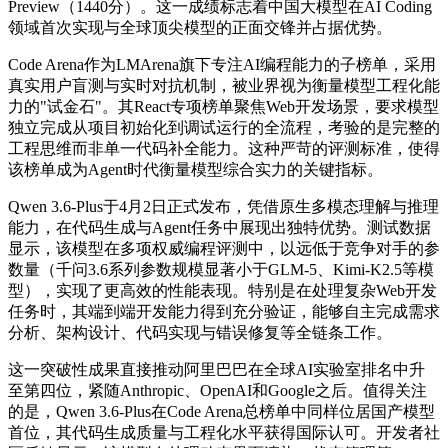
Preview（1440分）。这一成绩标志着中国大模型在AI Coding
领域首次实现与全球顶尖模型的正面交锋并占据优势。
Code Arena作为LMArena旗下专注AI编程能力的子榜单，采用
真实用户盲测与实时对抗机制，被业界视为衡量模型工程化能
力的"试金石"。其React专项榜单聚焦Web开发场景，要求模型
独立完成从项目初始化到调试运行的全流程，考验的是完整的
工程思维而非单一代码补全能力。这种严苛的评测标准，使得
该榜单成为Agent时代衡量模型综合实力的关键指标。
Qwen 3.6-Plus于4月2日正式发布，凭借原生多模态理解与推理
能力，在代码生成与Agent任务中展现出独特优势。测试数据
显示，该模型在多项权威编程评测中，以远低于竞争对手的参
数量（千问3.6系列参数规模显著小于GLM-5、Kimi-K2.5等模
型），实现了更高效的性能表现。特别是在处理复杂Web开发
任务时，其端到端开发能力得到充分验证，能够自主完成需求
分析、架构设计、代码实现与错误修复等全链条工作。
这一突破性成果直接推动阿里巴巴在全球AI实验室排名中升
至第四位，紧随Anthropic、OpenAI和Google之后。值得关注
的是，Qwen 3.6-Plus在Code Arena总榜单中同样位居国产模型
首位，其代码生成质量与工程化水平获得国际认可。开发者社