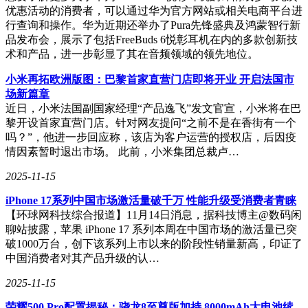
优惠活动的消费者，可以通过华为官方网站或相关电商平台进
行查询和操作。华为近期还举办了Pura先锋盛典及鸿蒙智行新
品发布会，展示了包括FreeBuds 6悦彰耳机在内的多款创新技
术和产品，进一步彰显了其在音频领域的领先地位。
小米再拓欧洲版图：巴黎首家直营门店即将开业 开启法国市
场新篇章
近日，小米法国副国家经理“产品逸飞”发文官宣，小米将在巴
黎开设首家直营门店。针对网友提问“之前不是在香街有一个
吗？”，他进一步回应称，该店为客户运营的授权店，后因疫
情因素暂时退出市场。 此前，小米集团总裁卢…
2025-11-15
iPhone 17系列中国市场激活量破千万 性能升级受消费者青睐
【环球网科技综合报道】11月14日消息，据科技博主@数码闲
聊站披露，苹果 iPhone 17 系列本周在中国市场的激活量已突
破1000万台，创下该系列上市以来的阶段性销量新高，印证了
中国消费者对其产品升级的认…
2025-11-15
荣耀500 Pro配置揭秘：骁龙8至尊版加持 8000mAh大电池续