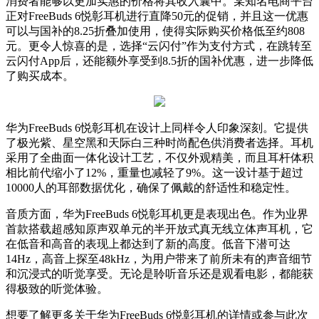
消费者能够以更加实惠的价格将其收入囊中。某知名电商平台
正对FreeBuds 6悦彰耳机进行直降50元的促销，并且这一优惠
可以与国补的8.25折叠加使用，使得实际购买价格低至约808
元。更令人惊喜的是，选择“云闪付”作为支付方式，在跳转至
云闪付App后，还能额外享受到8.5折的国补优惠，进一步降低
了购买成本。
华为FreeBuds 6悦彰耳机在设计上同样令人印象深刻。它提供
了极光紫、星空黑和天际白三种时尚配色供消费者选择。耳机
采用了全曲面一体化设计工艺，不仅外观精美，而且耳杆体积
相比前代缩小了12%，重量也减轻了9%。这一设计基于超过
10000人的耳部数据优化，确保了佩戴的舒适性和稳定性。
音质方面，华为FreeBuds 6悦彰耳机更是表现出色。作为业界
首款搭载超感知原声双单元的半开放式真无线立体声耳机，它
在低音和高音的表现上都达到了新的高度。低音下潜可达
14Hz，高音上探至48kHz，为用户带来了前所未有的声音细节
和沉浸式的听觉享受。无论是聆听音乐还是观看电影，都能获
得极致的听觉体验。
想要了解更多关于华为FreeBuds 6悦彰耳机的详情或参与此次