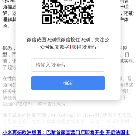
Qwen2.5-Omni-7B Thinker自回归解码器，通过创新的通用音
频描述训练策略，实现了对语音、环境声音及音乐的统一理
解。这一能力使得模型不仅能准确捕捉并分析声音内容，还能
理解其背后的情境与情感，提升了全场景智能生态的用户体
验。
微信截图识别或微信按住识别，关注公
众号回复数字
1
获得阅读码
据悉，小米于2024年首次推出了Xiaomi Dasheng声音基座模
型，而此次开源的7B模型是对该基座模型的扩展与升级。目
前，该系列模型已在小米智能家居、汽车座舱等多个领域实现
了超过30个应用场景的落地。
在性能表现上，MiDashengLM-7B在音频描述、声音理解、音
确定
频问答等多个任务中展现出了明显的优势。特别是在音频描述
任务中，其性能超越了Qwen和Kimi等同类7B模型。在声音理
解任务中，MiDashengLM-7B也仅在少数项目上略微落后于
Kimi的7B模型，整体表现领先。
除了卓越的性能表现，MiDashengLM-7B在推理效率上也实现
了显著提升。在单个样本推理的情形下，其首个token预测时
间（TTFT）仅为Qwen2.5-Omni-7B的1/4。同时，在批次处理
小米再拓欧洲版图：巴黎首家直营门店即将开业 开启法国市
时，MiDashengLM-7B能够在80GB GPU上处理更大的batch