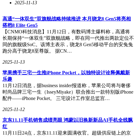
2025-11-13
高通“一体双生”双旗舰战略持续推进 本月骁龙8 Gen5将亮相
搭档8 Elite Gen5
【CNMO科技消息】11月12日，有数码博主爆料称，高通将
长期保持“一体双生”双旗舰战略，即在同一代推出两款定位不
同的旗舰级SoC。该博主表示，骁龙8 Gen5移动平台的安兔兔
跑分高于骁龙8至尊版。 据CN…
2025-11-13
苹果携手三宅一生推iPhone Pocket，以独特设计诠释佩戴新
乐趣
11月12日消息，据business insider报道称，苹果公司将与奢侈
时尚品牌三宅一生（IsseyMiyake）联合推出一款特别版iPhone
配件——iPhone Pocket。 三宅设计工作室总监宫…
2025-11-12
京东11.11手机销售成绩亮眼 鸿蒙以旧换新新品AI手机全线飘
红
11月11日24点，京东11.11迎来圆满收官。超级供应链上的京