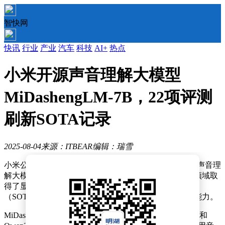
智快网
快讯
行业
产业
汽车
科技
AI+
热点
小米开源声音理解大模型
MiDashengLM-7B，22项评测
刷新SOTA记录
2025-08-04
来源：ITBEAR
编辑：瑞雪
小米公司近期宣布了一项重大技术进展，正式开源了其声音理
解大模型MiDashengLM-7B。这一模型在多模态大模型领域取
得了显著成就，刷新了22个公开评测集上的最佳成绩
（SOTA），并展示了业界领先的推理效率和数据吞吐能力。
MiDashengLM-7B的构建基于Xiaomi Dasheng音频编码器和