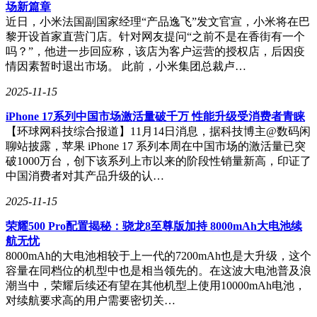
场新篇章
size，而不会出现显存溢出的问题，从而提高了数据吞吐效
近日，小米法国副国家经理“产品逸飞”发文官宣，小米将在巴
率。
黎开设首家直营门店。针对网友提问“之前不是在香街有一个
吗？”，他进一步回应称，该店为客户运营的授权店，后因疫
MiDashengLM-7B还采用了创新的训练范式，即通用音频描述
情因素暂时退出市场。 此前，小米集团总裁卢…
对齐范式。这一范式避免了传统ASR转录数据对齐方法的局限
性，能够捕捉说话人的情感、空间混响等关键声学特征，迫使
2025-11-15
模型学习音频场景的深层语义关联。这一方法的引入，使得模
型能够利用几乎所有的数据，包括噪声或非语音内容，从而提
iPhone 17系列中国市场激活量破千万 性能升级受消费者青睐
高了数据利用率和模型性能。
【环球网科技综合报道】11月14日消息，据科技博主@数码闲
聊站披露，苹果 iPhone 17 系列本周在中国市场的激活量已突
小米表示，音频理解是构建全场景智能生态的关键领域之一。
破1000万台，创下该系列上市以来的阶段性销量新高，印证了
MiDashengLM-7B的推出，将进一步提升小米设备在自然语言
中国消费者对其产品升级的认…
交互方面的体验，从智能家居、智能汽车到智能手机等各个领
域都能受益。未来，小米将继续致力于AI大模型领域的研究
2025-11-15
和创新，为用户提供更加智能、便捷的服务。
荣耀500 Pro配置揭秘：骁龙8至尊版加持 8000mAh大电池续
航无忧
8000mAh的大电池相较于上一代的7200mAh也是大升级，这个
容量在同档位的机型中也是相当领先的。在这波大电池普及浪
潮当中，荣耀后续还有望在其他机型上使用10000mAh电池，
对续航要求高的用户需要密切关…