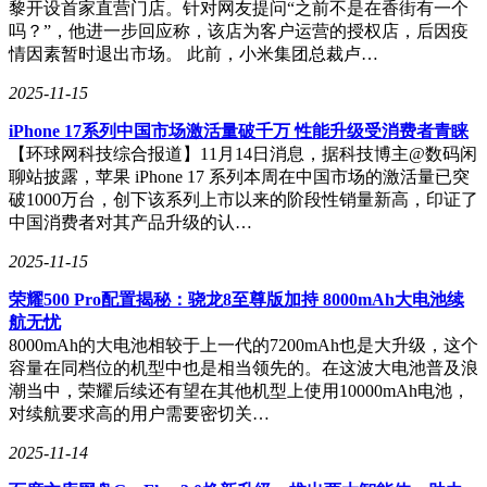
黎开设首家直营门店。针对网友提问“之前不是在香街有一个
的市场竞争力。
吗？”，他进一步回应称，该店为客户运营的授权店，后因疫
情因素暂时退出市场。 此前，小米集团总裁卢…
2025-11-15
iPhone 17系列中国市场激活量破千万 性能升级受消费者青睐
【环球网科技综合报道】11月14日消息，据科技博主@数码闲
聊站披露，苹果 iPhone 17 系列本周在中国市场的激活量已突
破1000万台，创下该系列上市以来的阶段性销量新高，印证了
中国消费者对其产品升级的认…
2025-11-15
荣耀500 Pro配置揭秘：骁龙8至尊版加持 8000mAh大电池续
航无忧
8000mAh的大电池相较于上一代的7200mAh也是大升级，这个
容量在同档位的机型中也是相当领先的。在这波大电池普及浪
潮当中，荣耀后续还有望在其他机型上使用10000mAh电池，
对续航要求高的用户需要密切关…
2025-11-14