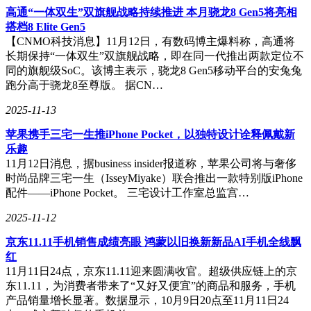
高通“一体双生”双旗舰战略持续推进 本月骁龙8 Gen5将亮相
搭档8 Elite Gen5
【CNMO科技消息】11月12日，有数码博主爆料称，高通将
长期保持“一体双生”双旗舰战略，即在同一代推出两款定位不
同的旗舰级SoC。该博主表示，骁龙8 Gen5移动平台的安兔兔
跑分高于骁龙8至尊版。 据CN…
2025-11-13
苹果携手三宅一生推iPhone Pocket，以独特设计诠释佩戴新
乐趣
11月12日消息，据business insider报道称，苹果公司将与奢侈
时尚品牌三宅一生（IsseyMiyake）联合推出一款特别版iPhone
配件——iPhone Pocket。 三宅设计工作室总监宫…
2025-11-12
京东11.11手机销售成绩亮眼 鸿蒙以旧换新新品AI手机全线飘
红
11月11日24点，京东11.11迎来圆满收官。超级供应链上的京
东11.11，为消费者带来了“又好又便宜”的商品和服务，手机
产品销量增长显著。数据显示，10月9日20点至11月11日24