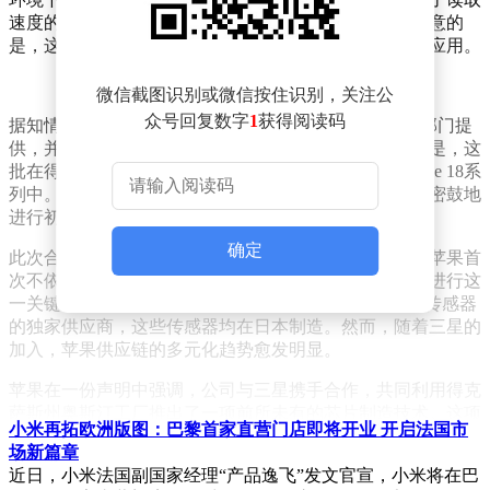
速度的加快、功耗的降低以及动态范围的扩展。值得注意的
是，这种先进的制造工艺尚未在全球范围内实现商业化应用。
微信截图识别或微信按住识别，关注公
众号回复数字
1
获得阅读码
据知情人士透露，这些创新的图像传感器将由三星LSI部门提
供，并由其晶圆代工部门负责批量生产。更令人瞩目的是，这
批在得克萨斯州生产的图像传感器将被用于明年的iPhone 18系
列中。苹果一贯以提前布局著称，目前该工厂正在紧锣密鼓地
进行初期生产测试，以确保组件的顺利供应。
确定
此次合作对于苹果而言具有里程碑式的意义，因为这是苹果首
次不依赖索尼供应的图像传感器，转而选择在美国本土进行这
一关键组件的生产。长期以来，索尼一直是iPhone图像传感器
的独家供应商，这些传感器均在日本制造。然而，随着三星的
加入，苹果供应链的多元化趋势愈发明显。
苹果在一份声明中强调，公司与三星携手合作，共同利用得克
萨斯州奥斯汀工厂推出了一项前所未有的芯片制造技术。这项
小米再拓欧洲版图：巴黎首家直营门店即将开业 开启法国市
技术不仅在全球范围内尚属首次应用，而且通过将其引入美
场新篇章
国，该工厂将能够为苹果产品（包括iPhone设备）提供性能与
近日，小米法国副国家经理“产品逸飞”发文官宣，小米将在巴
功耗均得到优化的芯片。这一举措无疑将进一步提升苹果产品