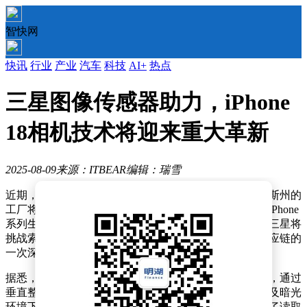
智快网
快讯
行业
产业
汽车
科技
AI+
热点
三星图像传感器助力，iPhone
18相机技术将迎来重大革新
2025-08-09
来源：ITBEAR
编辑：瑞雪
近期，科技界传来一则重大新闻，三星位于美国得克萨斯州的
工厂将涉足一个前所未有的领域——为苹果即将发布的iPhone
系列生产下一代图像传感器芯片。这一举动不仅预示着三星将
挑战索尼在苹果供应链中的霸主地位，也标志着苹果供应链的
一次深刻变革。
据悉，这款全新的图像传感器芯片采用了三层堆叠设计，通过
垂直整合多个传感器层，实现了像素密度的显著提升以及暗光
环境下的卓越表现。堆叠式传感器架构的引入，还带来了读取