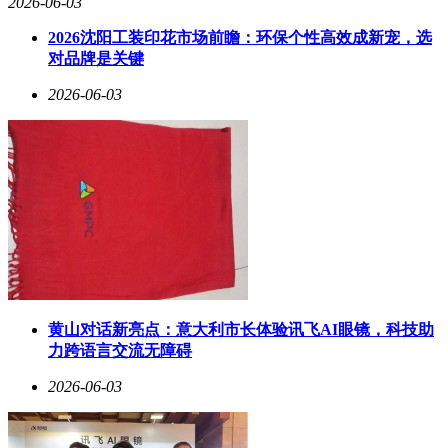
2026-06-03
智能化方面，全新猛士M817依托华为乾崑全套智能汽车解决
方案，用智能化科技降低越野入门门槛。行驶在川西、西藏等
2026沈阳工装印花市场前瞻：环保个性高效成新宠，选
盘山窄路、非铺装路面时，越野首搭的华为乾崑新一代双光路
对品牌是关键
图像级激光雷达，最远可视距离达120米，可精准识别14cm矿
泉水瓶等细小障碍物，提前感知路况风险，规避野外行车常见
2026-06-03
的剐蹭、托底问题。同时，越野首搭的华为乾崑智驾ADS 5，
升级P2P 3.0，实现城市街巷、乡村窄路、山地土路、荒野等
非铺装路面NCA不间断在线；针对狭窄小路会车，新增的窄
路会车脱困功能可自主减速判断、智能循迹倒车，全程无需人
工干预。同级唯一搭载的鸿蒙座舱6，独家定制智能越野AI领
航员，可自动规划318川藏线、独库公路等经典穿越路线；同
时集成智能点餐、全场景语音交互、多途径点导航等功能，为
用户打造专属智能移动生活圈。
在驾乘舒适性方面，全新猛士M817同样表现出色。它依托全
新升级的磐石底盘2.0，实现“硬核越野、轻奢舒享”双向统
黄山对话新亮点：意大利市长体验讯飞AI眼镜，科技助
一。同级唯一150mm超长行程双腔空气悬架，支持105mm抬
力跨语言交流无障碍
升、45mm降低双向高度调节，城市通勤时悬架自动调软，过
滤路面细碎颠簸；荒野越野时切换刚性模式，从容征服陡坡、
2026-06-03
交叉轴等复杂地形。搭配CDC阻尼系统每秒500次动态调节，
乘坐体验极佳。同级唯一的女王副驾零重力座椅，支持加热、
通风、8点按摩功能，搭配后排座椅可纯平放倒打造2.1米移动