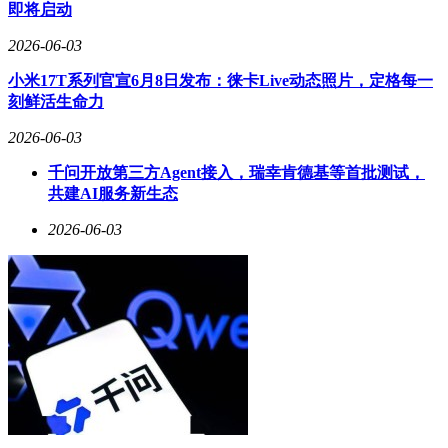
即将启动
2026-06-03
全新猛士M817在外观设计上，延续了猛士汽车独有的雄魂美
学设计语言。前脸狮吼格栅威严霸气，仿佛雄狮怒吼，彰显出
小米17T系列官宣6月8日发布：徕卡Live动态照片，定格每一
不凡的气场；止戈为武大灯巧妙融入越王勾践剑纹路，将古代
刻鲜活生命力
兵器美学与现代车灯科技完美结合，既具历史韵味又不失科技
感；剑指苍穹尾灯凌厉舒展，动静之间尽显大国风骨。为了满
2026-06-03
足不同用户的审美需求，全新猛士M817还新增了专属车漆乌
千问开放第三方Agent接入，瑞幸肯德基等首批测试，
兰橙，复刻乌兰哈达火山群独有的橙赭色调，视觉冲击力极
共建AI服务新生态
强。内饰方面，同步新增的霞影橙撞色搭配，既适合都市通勤
的多元社交场景，也能在山野出行时彰显用户的专属个性。
2026-06-03
动力性能方面，全新猛士M817搭载了极猛动力2.0系统，全面
升级43项技术，拥有9项同级第一。其2.0T高功率混动专用发
动机与前后双电机组合，综合功率高达715kW，轮边扭矩突破
13685N·m，零百加速仅需4.2s，动力性能远超6.0T传统燃油发
动机。即便在高原山区爬坡场景下，2500米海拔动力衰减低于
6%，轻松征服高海拔复杂路况。同时，同级唯一搭载的3kW
超大功率高压风扇，搭配多模热管理智能分配系统，使机舱散
热效率提升65%；宁德时代骁遥电池·越野旗舰版的独创双大
面液冷结构，更是让电池散热效率翻倍，有效解决了冲沙、涮
锅等重度越野场景下的动力过热、性能衰减问题。