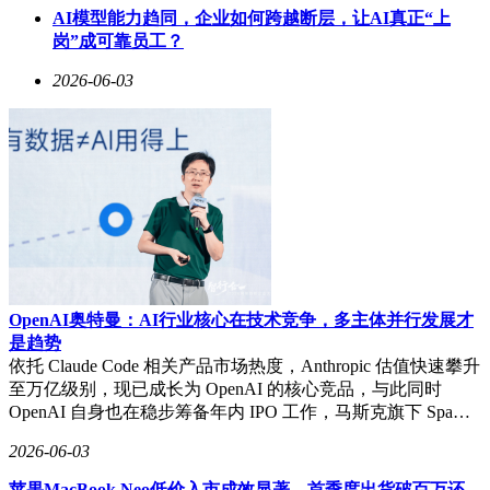
AI模型能力趋同，企业如何跨越断层，让AI真正“上
在续航方面，全新猛士M817同样表现出色。同级第一的
岗”成可靠员工？
301km纯电续航，满足日常城市通勤一周一充的需求；同级第
2026-06-03
一的1450km综合续航，则让满油满电状态下的跨城长途出行
变得轻而易举，如轻松完成武汉至深圳的旅程。
安全性能是全新猛士M817的另一大亮点。它打造了主动防
护、被动车身、电池防护三位一体的全维安全体系。被动安全
方面，战甲车身配备1.92米行业最长一体成型内高压纵梁，车
顶前横梁最高承压20.2吨，可抵御5头成年亚洲象的重压，为
驾乘人员提供稳稳的生命安全保障。主动安全方面，越野首搭
全维防碰撞CAS 5.0，实现全时速、全方向、全目标、全天
候、全场景、全时域六维防护。新增的全时域防护，从实时判
断升级为AI精准预判，做到事前预防、事后守护。电池安全
OpenAI奥特曼：AI行业核心在技术竞争，多主体并行发展才
方面，行业首搭的宁德时代骁遥电池·越野旗舰版拥有10层防
是趋势
护，可承受机械冲击超4倍国家标准，振动耐久超10倍国家标
依托 Claude Code 相关产品市场热度，Anthropic 估值快速攀升
准，即便穿越乱石路段遭遇尖锐石块撞击，电池包依旧稳定安
至万亿级别，现已成长为 OpenAI 的核心竞品，与此同时
全。
OpenAI 自身也在稳步筹备年内 IPO 工作，马斯克旗下 Spa…
2026-06-03
苹果MacBook Neo低价入市成效显著，首季度出货破百万还