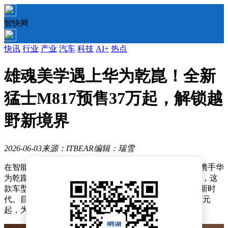
智快网
快讯
行业
产业
汽车
科技
AI+
热点
雄魂美学遇上华为乾崑！全新
猛士M817预售37万起，解锁越
野新境界
2026-06-03
来源：ITBEAR
编辑：瑞雪
在智能越野领域，一场革新风暴正席卷而来。猛士汽车携手华
为乾崑，共同推出“智能越野第一车”——全新猛士M817，这
款车型的全球首秀，标志着越野车市场正式迈入智能化新时
代。目前，全新猛士M817已开启预售，官方预售价37万元
起，为越野爱好者们带来了前所未有的期待。