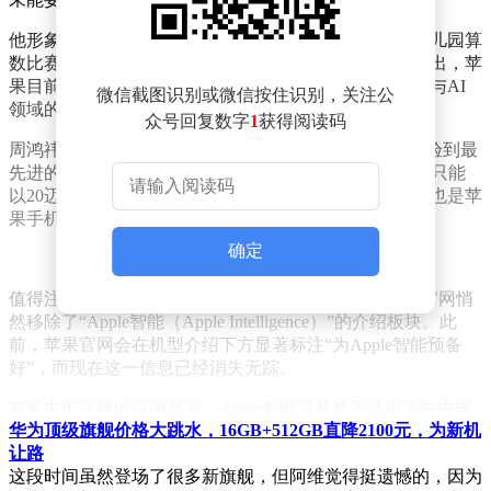
他形象地比喻道，这就像让科学巨匠爱因斯坦去参加幼儿园算
数比赛，却意外落败，令人难以置信。周鸿祎进一步指出，苹
果目前面临一个关键抉择，是继续孤军奋战，还是寻求与AI
微信截图识别或微信按住识别，关注公
领域的强者合作。
众号回复数字
1
获得阅读码
周鸿祎强调，如果用户手持最新款的iPhone，却无法体验到最
先进的AI功能，那感觉就像是买了一辆法拉利跑车，却只能
以20迈的速度行驶，这无疑是对用户体验的巨大打击，也是苹
果手机当前面临的尴尬局面。
确定
值得注意的是，今年7月初，有网友发现苹果中国大陆官网悄
然移除了“Apple智能（Apple Intelligence）”的介绍板块。此
前，苹果官网会在机型介绍下方显著标注“为Apple智能预备
好”，而现在这一信息已经消失无踪。
苹果中国官网的说明显示，Apple智能目前暂不适用于在中国
华为顶级旗舰价格大跳水，16GB+512GB直降2100元，为新机
大陆购买的iPhone机型。对于在中国大陆以外购买的支持
让路
Apple智能的iPhone机型，如果用户位于中国大陆，且Apple账
这段时间虽然登场了很多新旗舰，但阿维觉得挺遗憾的，因为
户的国家/地区设置也在中国大陆，那么同样无法使用Apple智