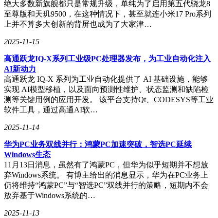
绝大多数新旗舰都只是常规升级，单纯为了启用第五代骁龙8
能。不过，苹果也提到，一旦Apple智能在中国大陆推出，先
至尊版和天玑9500，在这种情况下，甚至就连小米17 Pro系列
前购买的支持该功能的iPhone机型将可在该地区激活并使用。
上并不算多大创新的背屏也成为了大家津…
2025-11-15
然而，苹果并未明确说明Apple智能何时会在国行版iPhone上
高通跃龙IQ-X系列工业级PC处理器发布，为工业自动化注入
推出，这无疑给期待这一功能的用户留下了悬念和期待。
AI新动力
高通跃龙 IQ-X 系列为工业自动化提供了 AI 基础设施，能够
实现 AI模型移植，以及面向预测性维护、状态监测和缺陷检
测等关键用例的应用开发。 该平台支持Qt、CODESYS等工业
软件工具，通过高通AI软…
2025-11-14
华为PC业务双线并行：鸿蒙PC加速突破，智选PC延续
Windows生态
11月13日消息，虽然有了鸿蒙PC，但华为似乎短期并不想放
弃Windows系统。 有博主给出的消息显示，华为在PC业务上
仍将维持“鸿蒙PC”与“智选PC”双线并行的策略，短期内不会
放弃基于Windows系统的…
2025-11-13