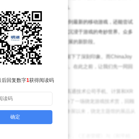
，再度成为玩家们的热门打卡地。
在这里，玩家们不仅能抢先体验到最新的移动游戏，还能尝试
合现实（MR），以多样化的方式沉浸于游戏的奇妙世界。众多
从单一的手机市场迈向了全面发展的新阶段。
越的游戏性能，给众多用户留下了深刻印象。而ChinaJoy
着又一场性能风暴即将席卷而来。在此之前，让我们先一同回
间。
号后回复数字
1
获得阅读码
体验？在骁龙主题馆开幕前夕，高通技术公司手机、计算和XR
副总裁侯明娟亲临上海，提前举办了一场骁龙游戏技术赏，回顾
龙持续的技术革新。自2018年首次参展以来，骁龙主题馆的展品从
确定
来了截然不同的游戏体验。
时游戏玩家们的热情与期待。2018年，《王者荣耀》与《和平精