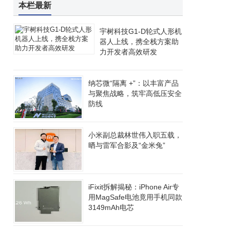
本栏最新
宇树科技G1-D轮式人形机
器人上线，携全栈方案助
力开发者高效研发
纳芯微“隔离 +”：以丰富产品
与聚焦战略，筑牢高低压安全
防线
小米副总裁林世伟入职五载，
晒与雷军合影及“金米兔”
iFixit拆解揭秘：iPhone Air专
用MagSafe电池竟用手机同款
3149mAh电芯