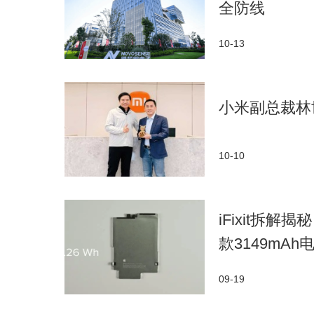
GPU负载，显著延长了游戏续航。
全防线
骁龙不仅在手机领域取得了显著成就，还将
10-13
打造的各类智能终端，今年更是展出了超过百款
十大品类。骁龙早已不再是单纯的“手机芯”，而
小米副总裁林
在骁龙主题馆中，XR体验区是人气最高的
迎来了全面升级。观众们可以戴上搭载第二代骁龙XR2
10-10
VR过山车，享受超8K分辨率的低延迟传输带来
骁龙展台还展示了多达15款XR设备，覆盖
iFixit拆解揭
类。骁龙已成为下一代交互式娱乐的核心，为玩
款3149mAh
与此同时，PC领域也成为骁龙主题馆的另一
玩家们可以流畅试玩《无畏契约》和《界外狂潮
09-19
生态中选择适合自己的产品。