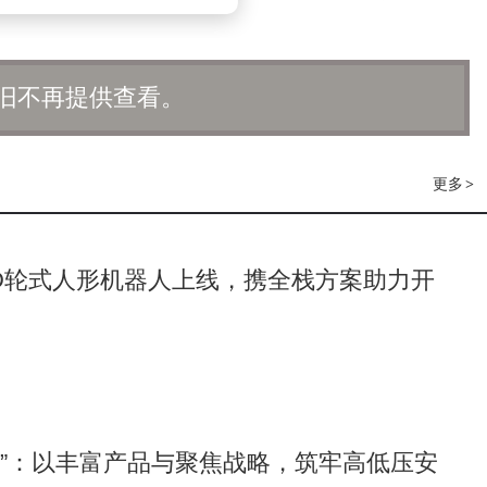
，骁龙855首次搭载了“Snapdragon Elite Gaming
戏性能和体验的全新技术方案。
旧不再提供查看。
移动平台也在不断进化。从《王者荣耀》的高帧率模式，到
，再到《原神》出现后的高画质60帧率先适配，每一代骁龙旗
间，骁龙旗舰移动平台的CPU性能提升了4.5倍，GPU性能
更多
>
越式提升。
，3D+高画质+开放式世界的组合已成为移动游戏的主流。这一
-D轮式人形机器人上线，携全栈方案助力开
在骁龙8至尊版上原生支持虚幻引擎5.3，并提供全套骁龙至
生态。
与终端厂商的深度合作，以及与游戏公司的紧密合作，共同优
的强大AI算力在《逆水寒》手游中实现了实时面部捕捉，为玩
 +”：以丰富产品与聚焦战略，筑牢高低压安
中，骁龙游戏超级分辨率2.0让游戏在保持高画质的同时降低了