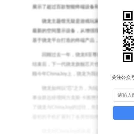
展示了超过百款智能终端设备和数十款精彩游戏
骁龙主题馆无疑是游戏玩家们的必访之地。
最新的空间显示设备，从增强现实（AR）到混
基于骁龙平台打造的终端产品，也彰显了骁龙已
回顾过去一年，骁龙8至尊版旗舰手机凭借其卓
结束后，下一代骁龙旗舰芯片也即将问世，预示
顾今年ChinaJoy上，骁龙为我们带来的精彩瞬
关注公众
骁龙如何以“芯”之力，为玩家带来极致游戏
事业群总经理阿力克斯·卡图赞与高通公司全球
了骁龙与ChinaJoy的过往，并深入展示了骁
最初的手机扩展到了各类智能终端，为玩家们带
骁龙对ChinaJoy的执着，源于首次参展