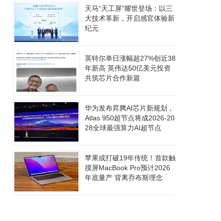
天马“天工屏”耀世登场：以三
大技术革新，开启感官体验新
纪元
英特尔单日涨幅超27%创近38
年新高 英伟达50亿美元投资
共筑芯片合作新篇
华为发布昇腾AI芯片新规划，
Atlas 950超节点将成2026-20
28全球最强算力AI超节点
苹果或打破19年传统！首款触
摸屏MacBook Pro预计2026
年底量产 背离乔布斯理念