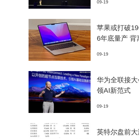
09-19
苹果或打破19年
6年底量产 
09-19
华为全联接大
领AI新范式
09-19
英特尔盘前大