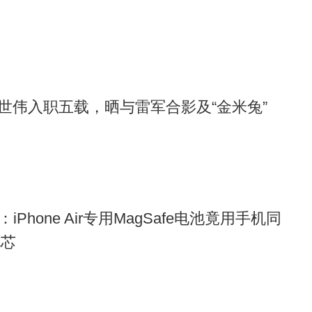
目光投向了更广阔的领域。近年来，骁龙展示了基于骁龙平台
不同型号的智能终端，涵盖了PC、平板电脑、XR以及掌机等
是成为了赋能全场景数字生活的“全能王”。
世伟入职五载，晒与雷军合影及“金米兔”
区域之一。作为备受期待的次世代游戏技术，骁龙XR奇幻之旅
平台的PICO 4 Ultra MR一体机，体验融合奇幻与刺激的
的沉浸式冒险体验。
了AR、VR、MR全品类，几乎涵盖了目前空间显示的所有品
秘：iPhone Air专用MagSafe电池竟用手机同
家们带来了前所未有的游戏体验。
电芯
个亮点。超过10款搭载骁龙X系列平台的AI PC在现场展出，
》等PC游戏。骁龙正打破传统认知，让玩家们在更丰富的终端