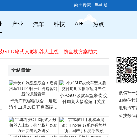
站内搜索
|
手机版
摩托罗拉Edge 70 Ultra现身跑分平台，处理器型号成谜引猜测
华为顶级旗舰价格大跳水，16GB+512GB直降2100元，为新机让路
AI+
业
产业
汽车
科技
热点
高通跃龙IQ-X系列工业级PC处理器发布，为工业自动化注入AI新动力
华为PC业务双线并行：鸿蒙PC加速突破，智选PC延续Windows生态
宇树科技G1-D轮式人形机器人上线，携全栈方案助力开发者高效研发
荣耀500系列全渠道预约开启 2亿像素主摄+8000mAh大电池成亮点
大疆新品亮点频现：Avata 360无人机配旋转云台，Osmo Action 6相机可变光圈
中国中煤突破！世界首台套600MW级超超临界锅炉实现煤气高效掺烧
全站最新
华硕提前布局库存应对存储涨价，后续将灵活调整产品与售价策略
2025年Q3中国平板市场：出货量增10.9%，华为连续八季领跑
摩托罗拉Edge 70 Ultra现身跑分平台，处理器型号成谜引猜测
微信扫一
小米SU7改款车型来袭 交
华为顶级旗舰价格大跳水，16GB+512GB直降2100元，为新机让路
加微信拉
华为广汽强强联合！启境
付周期大幅缩短引关注
汽车11月20日开启高端智
电动汽车
能新能源新篇章
科技数码