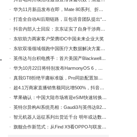
华为11月新品发布在即，Mate 80系列、折叠屏X7及nova 15系列将齐登场
打造全自动AI后期链路，豆包语音团队提出“AI多人有声剧”方案
抖音内部人士回应：京东证实了自身干涉商家在其他平台的经营权
东软助力两家客户荣膺IDC中国未来企业大奖
东软双项领域领跑中国医疗大数据解决方案市场
英伟达与台积电携手：首片美国产Blackwell晶圆亚利桑那工厂下线
华为10月22日将特别发布HarmonyOS 6，多设备协同、AI防护等体验再升级
真我GT8拒绝平庸标准版，Pro同款配置加持，10月21日将惊艳亮相
超4.1万商家直播销售额同比增500%，抖音电商双11商家稳健经营
苹果确认：中国大陆市场将迎eSIM快速转换功能，国行iPhone换机更便捷
英特尔异构AI系统亮相：Gaudi3与英伟达B200协同实现高效混合计算
智元机器人远征系列出货近千台 明年或达数千台领跑全球
旗舰合作新范式：从Find X9看OPPO与联发科的深度共研之路