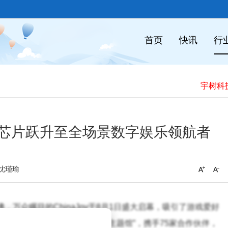
首页
快讯
行
游戏芯片跃升至全场景数字娱乐领航者
沈瑾瑜
，万众瞩目的ChinaJoy于8月1日盛大启幕，吸引了游戏爱好
与者，今年第六次精心打造了“骁龙主题馆”，携手75家合作伙伴，