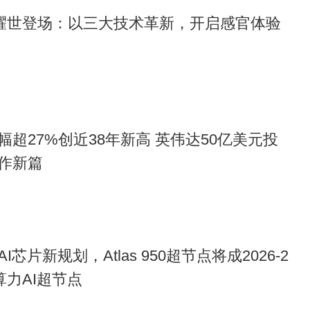
让数字娱乐无处不在。从手游到虚实结合的XR游戏，再到智能
”耀世登场：以三大技术革新，开启感官体验
的协同，打造出了一个跨越设备形态和使用场景的数字生态，
超27%创近38年新高 英伟达50亿美元投
作新篇
芯片新规划，Atlas 950超节点将成2026-2
算力AI超节点