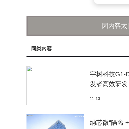
英》的火爆，让骁龙敏锐地意识到移动游戏时代的到来。随后
（骁龙至尊游戏）”技术，这是一套旨在提升游
因内容太
随着移动游戏对硬件要求的日益提升，骁龙
《和平精英》在骁龙平台上实现的高清流畅画质
舰平台都在游戏中展现出了惊人的性能飞跃。八年
同类内容
提升了近8倍，推动了移动游戏画质和体验的跨
从《原神》到《鸣潮》，再到《无限暖暖》
宇树科技G1
切的背后，离不开移动平台性能的持续升级。高通
发者高效研发
尊游戏套件，致力于打造一个强大的软硬件协同
11-13
骁龙的目标并非单纯的性能堆砌，而是通过
化游戏体验。例如，与网易的合作中，骁龙NPU
纳芯微“隔离
家带来全新的沉浸式社交体验。在《无限暖暖》