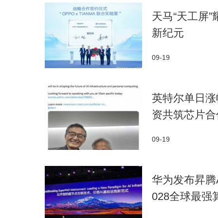
骁龙不仅打破了移动游戏的性能天花板，还
天马“天工屏
汽车座舱里的沉浸式娱乐，骁龙通过软硬件生态
新纪元
展示了数字娱乐背后的无限可能。
09-19
英特尔单日涨幅
资共筑芯片合
09-19
华为发布昇腾AI
028全球最强