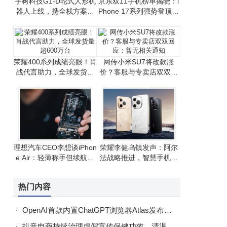
宇树科技G1-D轮式人形机
京东双11手机榜单揭晓：i
器人上线，携全栈方案助
Phone 17系列强势登顶，
力开发者高效研发
国产手机竞争激烈
荣耀400系列成绩亮眼！肖
网传小米SU7将改款涨
战代言助力，全球发货量
价？客服与专卖店双双回
超600万台
应：暂无相关通知
理想汽车CEO李想谈iPhon
荣耀李健乌镇发声：阿尔
e Air：轻薄称手但续航有
法战略推进，智慧手机生
挑战，整体满意
态建设成果显著
热门内容
OpenAI首款内置ChatGPT浏览器Atlas发布！支持谷歌数据导入，免费下载享7天会员
抖音电商持续治理虚假宣传保健功效，清退违规达人4.3万名，违规商家793家