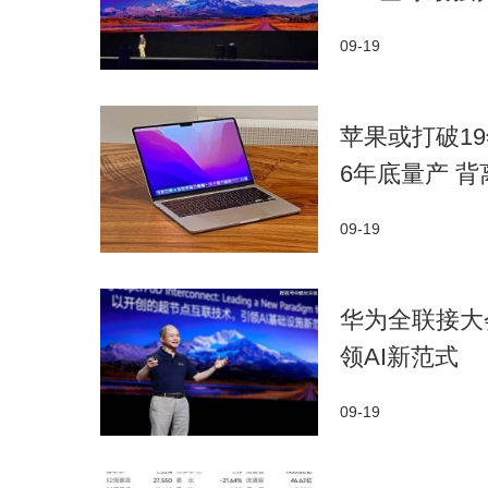
09-19
苹果或打破19年
6年底量产 
09-19
华为全联接大
领AI新范式
09-19