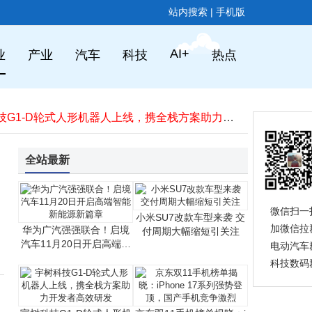
站内搜索
|
手机版
摩托罗拉Edge 70 Ultra现身跑分平台，处理器型号成谜引猜测
AI+
业
产业
汽车
科技
热点
华为顶级旗舰价格大跳水，16GB+512GB直降2100元，为新机让路
高通跃龙IQ-X系列工业级PC处理器发布，为工业自动化注入AI新动力
华为PC业务双线并行：鸿蒙PC加速突破，智选PC延续Windows生态
宇树科技G1-D轮式人形机器人上线，携全栈方案助力开发者高效研发
荣耀500系列全渠道预约开启 2亿像素主摄+8000mAh大电池成亮点
大疆新品亮点频现：Avata 360无人机配旋转云台，Osmo Action 6相机可变光圈
全站最新
中国中煤突破！世界首台套600MW级超超临界锅炉实现煤气高效掺烧
华硕提前布局库存应对存储涨价，后续将灵活调整产品与售价策略
2025年Q3中国平板市场：出货量增10.9%，华为连续八季领跑
微信扫一
摩托罗拉Edge 70 Ultra现身跑分平台，处理器型号成谜引猜测
小米SU7改款车型来袭 交
加微信拉
华为广汽强强联合！启境
付周期大幅缩短引关注
华为顶级旗舰价格大跳水，16GB+512GB直降2100元，为新机让路
汽车11月20日开启高端智
电动汽车
能新能源新篇章
科技数码