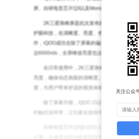
屏、自研电竞芯片Q3以及Monster超核引擎
2K三星珠峰屏是此次发布的一大亮点。这款屏
护眼科技，在清晰度、亮度、色彩、护眼、功耗
作，iQOO成功去除了屏幕的偏光层，大幅提升了
达6000nits，全屏峰值亮度也达到了2600ni
在日常使用中，2K三星珠峰屏同样表现出
亮度，确保动态画面的清晰度。凭借三光敏全域
度，为用户带来舒适的视觉体验。
关注公众
除了屏幕升级，iQOO 15还搭载了全新一代
时触控采样率，让玩家在游戏中能够享受到更加
自研电竞芯片Q3是iQOO 15的另一大核
引擎、全场景自研光线追踪技术和AI核，实现了