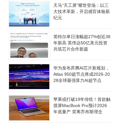
天马“天工屏”耀世登场：以三
大技术革新，开启感官体验新
纪元
英特尔单日涨幅超27%创近38
年新高 英伟达50亿美元投资
共筑芯片合作新篇
华为发布昇腾AI芯片新规划，
Atlas 950超节点将成2026-20
28全球最强算力AI超节点
苹果或打破19年传统！首款触
摸屏MacBook Pro预计2026
年底量产 背离乔布斯理念