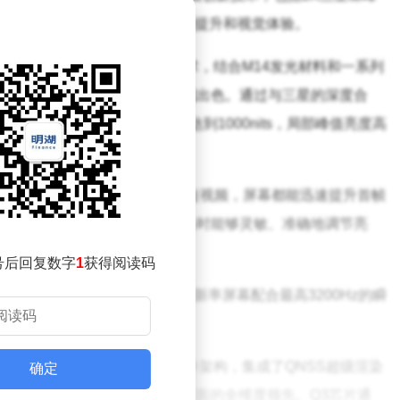
，为游戏玩家带来了前所未有的性能提升和视觉体验。
幕采用了2K LEADOLED技术，结合M14发光材料和一系列
、寿命和触控等七大方面均表现出色。通过与三星的深度合
发光效率，使得手动峰值亮度达到1000nits，局部峰值亮度高
ts，同时功耗控制也十分优秀。
色。无论是浏览朋友圈还是观看短视频，屏幕都能迅速提升首帧
感光技术，屏幕在明暗环境切换时能够灵敏、准确地调节亮
号后回复数字
1
获得阅读码
的超感触控技术。144Hz的高刷新率屏幕配合最高3200Hz的瞬
流畅、跟手的操作体验。
心亮点。这款芯片采用了全新的硬件架构，集成了QNSS超级渲染
确定
性能、能效、缓存和功耗等多方面的全维度领先。Q3芯片通