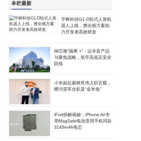
本栏最新
宇树科技G1-D轮式人形机
器人上线，携全栈方案助
力开发者高效研发
纳芯微“隔离 +”：以丰富产品
与聚焦战略，筑牢高低压安全
防线
小米副总裁林世伟入职五载，
晒与雷军合影及“金米兔”
iFixit拆解揭秘：iPhone Air专
用MagSafe电池竟用手机同款
3149mAh电芯