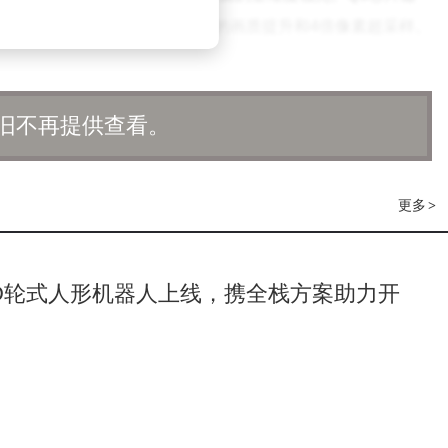
为用户带来了媲美原生高分辨率的画质提升和4倍像素超采样。
戏的超分和超帧功能，以及7款头部游戏的超分超帧功能。
OO 15的游戏性能。该引擎包含“先知调度器”和“闪电加速器”两
旧不再提供查看。
游戏画面所需的算力，从而规避掉帧风险，并精准分配性能资源。
在游戏画面绘制流程中逐一排查并优化可能造成延迟的环节，确保
更多
>
-D轮式人形机器人上线，携全栈方案助力开