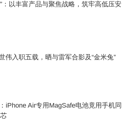
 +”：以丰富产品与聚焦战略，筑牢高低压安
世伟入职五载，晒与雷军合影及“金米兔”
秘：iPhone Air专用MagSafe电池竟用手机同
电芯