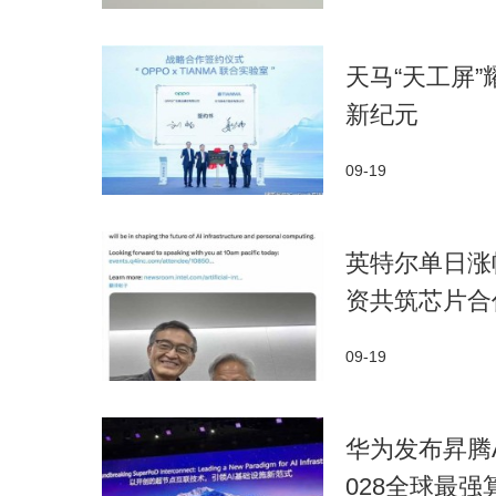
天马“天工屏
新纪元
09-19
英特尔单日涨幅
资共筑芯片合
09-19
华为发布昇腾AI
028全球最强