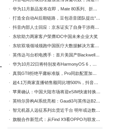
华为11月新品发布在即，Mate 80系列、折叠屏X7及nova 15系列将齐登场
打造全自动AI后期链路，豆包语音团队提出“AI多人有声剧”方案
抖音内部人士回应：京东证实了自身干涉商家在其他平台的经营权
东软助力两家客户荣膺IDC中国未来企业大奖
东软双项领域领跑中国医疗大数据解决方案市场
英伟达与台积电携手：首片美国产Blackwell晶圆亚利桑那工厂下线
华为10月22日将特别发布HarmonyOS 6，多设备协同、AI防护等体验再升级
真我GT8拒绝平庸标准版，Pro同款配置加持，10月21日将惊艳亮相
超4.1万商家直播销售额同比增500%，抖音电商双11商家稳健经营
苹果确认：中国大陆市场将迎eSIM快速转换功能，国行iPhone换机更便捷
英特尔异构AI系统亮相：Gaudi3与英伟达B200协同实现高效混合计算
智元机器人远征系列出货近千台 明年或达数千台领跑全球
旗舰合作新范式：从Find X9看OPPO与联发科的深度共研之路