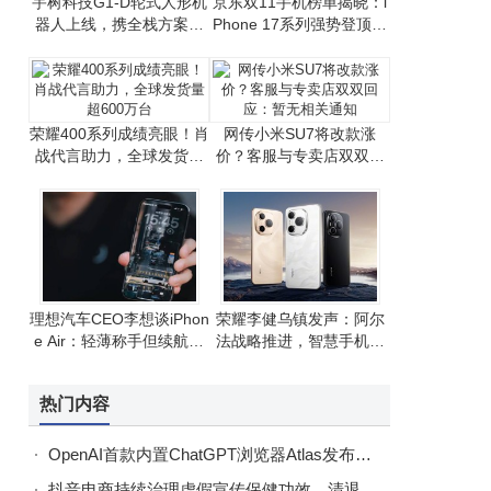
宇树科技G1-D轮式人形机
京东双11手机榜单揭晓：i
器人上线，携全栈方案助
Phone 17系列强势登顶，
力开发者高效研发
国产手机竞争激烈
荣耀400系列成绩亮眼！肖
网传小米SU7将改款涨
战代言助力，全球发货量
价？客服与专卖店双双回
超600万台
应：暂无相关通知
理想汽车CEO李想谈iPhon
荣耀李健乌镇发声：阿尔
e Air：轻薄称手但续航有
法战略推进，智慧手机生
挑战，整体满意
态建设成果显著
热门内容
OpenAI首款内置ChatGPT浏览器Atlas发布！支持谷歌数据导入，免费下载享7天会员
抖音电商持续治理虚假宣传保健功效，清退违规达人4.3万名，违规商家793家