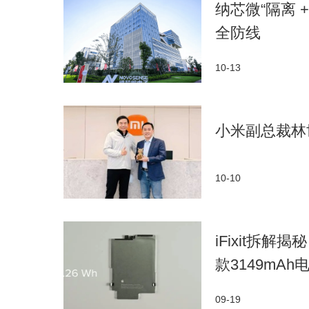
纳芯微“隔离
全防线
10-13
小米副总裁林
10-10
iFixit拆解揭
款3149mAh
09-19