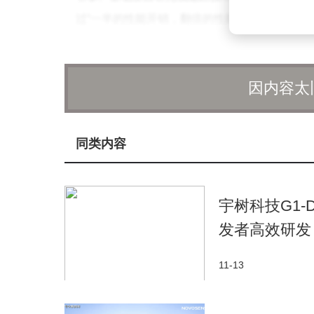
过“一半的性能开销，翻倍的性能和画质表现”，
目前，Q3芯片已经适配了超过180款PC级游
Monster超核引擎的加入，进一步提升了iQ
因内容太
大组件。其中，“先知调度器”能够预测每一帧
而“闪电加速器”则像一台不知疲倦的发动机，
游戏响应更快、更流畅。
同类内容
宇树科技G1
发者高效研发
11-13