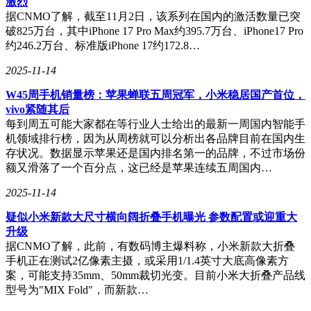
激烈
据CNMO了解，截至11月2日，该系列在国内的激活数量已突
破825万台，其中iPhone 17 Pro Max约395.7万台、iPhone17 Pro
约246.2万台、标准版iPhone 17约172.8…
2025-11-14
W45周手机销量榜：苹果蝉联五周冠军，小米稳居国产首位，
vivo紧随其后
每到周五可能大家都在等行业人士给出的最新一周国内智能手
机领域排行榜，因为从周榜就可以分析出各品牌目前在国内生
存状况。数据显示苹果还是国内排名第一的品牌，不过市场份
额又滑落了一个百分点，这已经是苹果连续五周国内…
2025-11-14
疑似小米新款大尺寸横向阔折叠手机曝光 参数配置或迎重大
升级
据CNMO了解，此前，有数码博主爆料称，小米新款大折叠
手机正在测试2亿像素主摄，或采用1/1.4英寸大底高像素方
案，可能支持35mm、50mm裁切光变。目前小米大折叠产品线
型号为"MIX Fold"，而新款…