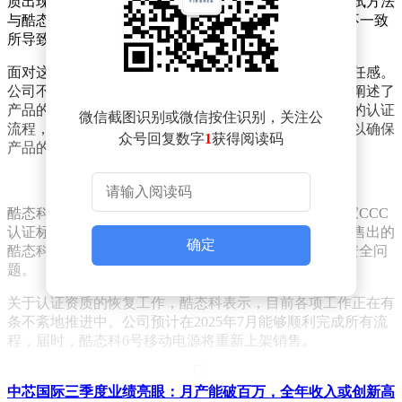
质出现了异常。据悉，这是由于抽检中所采用的一个测试方法
与酷态科6号移动电源申请CCC证书时所用的测试方法不一致
所导致的。
面对这一情况，酷态科迅速作出反应，展现出高度的责任感。
公司不仅立即向相关认证机构递交了详尽的材料，详细阐述了
产品的技术参数及合规性证明，同时，也迅速启动了新的认证
微信截图识别或微信按住识别，关注公
流程，主动配合第三方检测机构进行全面的标准复查，以确保
众号回复数字
1
获得阅读码
产品的合规性。
酷态科在声明中强调，6号移动电源的设计完全遵循国家CCC
认证标准，且已符合国家标准要求。因此，对于此前已售出的
确定
酷态科6号移动电源，消费者可以放心使用，无需担忧安全问
题。
关于认证资质的恢复工作，酷态科表示，目前各项工作正在有
条不紊地推进中。公司预计在2025年7月能够顺利完成所有流
程，届时，酷态科6号移动电源将重新上架销售。
中芯国际三季度业绩亮眼：月产能破百万，全年收入或创新高