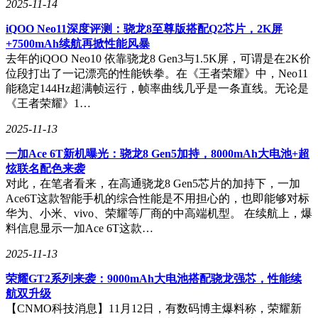
2025-11-14
iQOO Neo11深度评测：骁龙8至尊版搭配Q2芯片，2K屏
+7500mAh续航再掀性能风暴
去年的iQOO Neo10 依靠骁龙8 Gen3与1.5K屏，可谓是在2K价
位段打出了一记漂亮的性能铁拳。在《王者荣耀》中，Neo11
能稳定144Hz超满帧运行，帧率曲线几乎是一条直线。无论是
《王者荣耀》1…
2025-11-13
一加Ace 6T新机曝光：骁龙8 Gen5加持，8000mAh大电池+超
炫联名配色来袭
对此，在笔者看来，在高通骁龙8 Gen5芯片的加持下，一加
Ace6T这款智能手机的综合性能是不用担心的，也即能够对标
华为、小米、vivo、荣耀等厂商的中高端机型。 在续航上，爆
料信息显示一加Ace 6T这款…
2025-11-13
荣耀GT2系列来袭：9000mAh大电池搭配骁龙强芯，性能续
航双升级
【CNMO科技消息】11月12日，有数码博主爆料称，荣耀新