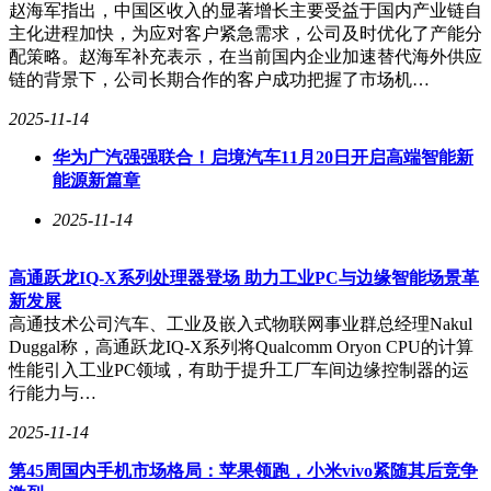
酷态科还提醒广大读者，除了关注此次事件外，也不要错过其
赵海军指出，中国区收入的显著增长主要受益于国内产业链自
他精彩内容，如《小米YU7，“大满配”》等相关报道。
主化进程加快，为应对客户紧急需求，公司及时优化了产能分
配策略。赵海军补充表示，在当前国内企业加速替代海外供应
链的背景下，公司长期合作的客户成功把握了市场机…
2025-11-14
华为广汽强强联合！启境汽车11月20日开启高端智能新
能源新篇章
2025-11-14
高通跃龙IQ-X系列处理器登场 助力工业PC与边缘智能场景革
新发展
高通技术公司汽车、工业及嵌入式物联网事业群总经理Nakul
Duggal称，高通跃龙IQ-X系列将Qualcomm Oryon CPU的计算
性能引入工业PC领域，有助于提升工厂车间边缘控制器的运
行能力与…
2025-11-14
第45周国内手机市场格局：苹果领跑，小米vivo紧随其后竞争