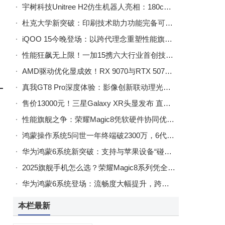
宇树科技Unitree H2仿生机器人亮相：180cm身高70kg体重，探索服务新可能
杜克大学新突破：印刷技术助力功能完备可回收电子产品问世
iQOO 15今晚登场：以跨代理念重塑性能旗舰，带来极致体验盛宴
性能狂飙无上限！一加15携六大行业首创技术震撼登场
AMD驱动优化显成效！RX 9070与RTX 5070实测对比，性能差距扩大至13%
真我GT8 Pro深度体验：影像创新联动理光GR，性能越级再升级
售价13000元！三星Galaxy XR头显发布 直面苹果Vision Pro高端之争
性能旗舰之争：荣耀Magic8凭软硬件协同优势成今年热门之选
鸿蒙操作系统5问世一年终端破2300万，6代系统今日下午将正式登场
华为鸿蒙6系统新突破：支持与苹果设备“碰一碰”互传文件，个性化功能升级
2025旗舰手机怎么选？荣耀Magic8系列凭全能实力成热门之选
华为鸿蒙6系统登场：流畅度大幅提升，跨生态互传成亮点，用户体验全面升级
本栏最新