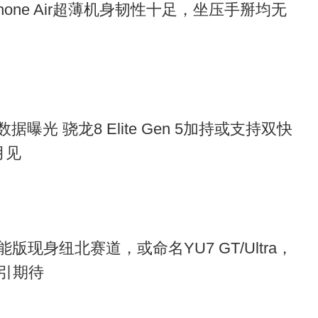
hone Air超薄机身韧性十足，坐压手掰均无
分数据曝光 骁龙8 Elite Gen 5加持或支持双快
月见​
能版现身纽北赛道，或命名YU7 GT/Ultra，
引期待