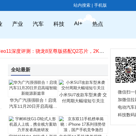
中芯国际三季度业绩亮眼：月产能破百万，全年收入或创新高
站内搜索
|
手机版
华为广汽强强联合！启境汽车11月20日开启高端智能新能源新篇章
高通跃龙IQ-X系列处理器登场 助力工业PC与边缘智能场景革新发展
第45周国内手机市场格局：苹果领跑，小米vivo紧随其后竞争激烈
AI+
业
产业
汽车
科技
热点
W45周手机销量榜：苹果蝉联五周冠军，小米稳居国产首位，vivo紧随其后
疑似小米新款大尺寸横向阔折叠手机曝光 参数配置或迎重大升级
iQOO Neo11深度评测：骁龙8至尊版搭配Q2芯片，2K屏+7500mAh续航再掀性能风暴
一加Ace 6T新机曝光：骁龙8 Gen5加持，8000mAh大电池+超炫联名配色来袭
荣耀GT2系列来袭：9000mAh大电池搭配骁龙强芯，性能续航双升级
vivo双11新机Y500 Pro来袭，2亿像素+7000mAh大电池，1799元起售
全站最新
中芯国际三季度业绩亮眼：月产能破百万，全年收入或创新高
微信扫一
小米SU7改款车型来袭 交
加微信拉
华为广汽强强联合！启境
付周期大幅缩短引关注
汽车11月20日开启高端智
电动汽车
能新能源新篇章
科技数码