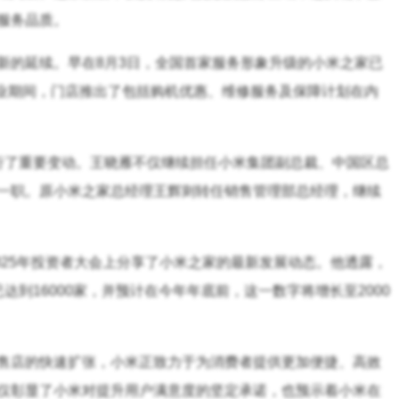
服务品质。
新的延续。早在8月3日，全国首家服务形象升级的小米之家已
开业期间，门店推出了包括购机优惠、维修服务及保障计划在内
行了重要变动。王晓雁不仅继续担任小米集团副总裁、中国区总
一职。原小米之家总经理王辉则转任销售管理部总经理，继续
025年投资者大会上分享了小米之家的最新发展动态。他透露，
到16000家，并预计在今年年底前，这一数字将增长至2000
售店的快速扩张，小米正致力于为消费者提供更加便捷、高效
仅彰显了小米对提升用户满意度的坚定承诺，也预示着小米在