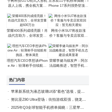
宇树科技G1-D轮式人形机
京东双11手机榜单揭晓：i
器人上线，携全栈方案助
Phone 17系列强势登顶，
力开发者高效研发
国产手机竞争激烈
荣耀400系列成绩亮眼！肖
网传小米SU7将改款涨
战代言助力，全球发货量
价？客服与专卖店双双回
超600万台
应：暂无相关通知
理想汽车CEO李想谈iPhon
荣耀李健乌镇发声：阿尔
e Air：轻薄称手但续航有
法战略推进，智慧手机生
挑战，整体满意
态建设成果显著
热门内容
苹果新系统为液态玻璃UI添“着色”选项，提升界面文字可读性
努比亚Z80 Ultra登场：街拍游戏双强，骁龙8至尊版助力开启新体验
2025年Q3全球智能手机榜单揭晓：三星苹果稳居前二，传音成最大黑马