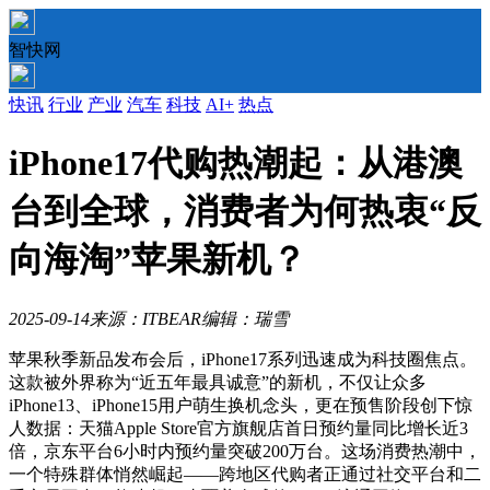
智快网
快讯
行业
产业
汽车
科技
AI+
热点
iPhone17代购热潮起：从港澳
台到全球，消费者为何热衷“反
向海淘”苹果新机？
2025-09-14
来源：ITBEAR
编辑：瑞雪
苹果秋季新品发布会后，iPhone17系列迅速成为科技圈焦点。
这款被外界称为“近五年最具诚意”的新机，不仅让众多
iPhone13、iPhone15用户萌生换机念头，更在预售阶段创下惊
人数据：天猫Apple Store官方旗舰店首日预约量同比增长近3
倍，京东平台6小时内预约量突破200万台。这场消费热潮中，
一个特殊群体悄然崛起——跨地区代购者正通过社交平台和二