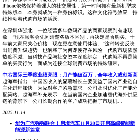
iPhone依然保持着强大的社交属性，第一时间拥有最新机型或
特殊版本，本身就成为一种身份标识。这种文化符号效应，持
续推动着代购市场的活跃。
在深圳华强北，一位经营多年数码产品的商家观察到有趣现
象：“现在顾客会先问清楚各版本区别，再决定是否购买。十
年前大家只关心价格，现在更在意使用体验。”这种转变反映
出消费升级趋势，也解释了为何即便存在风险，代购市场依然
热度不减。当科技产品与社交资本深度绑定，代购就不再是简
单的买卖行为，而成为连接全球消费市场的特殊纽带。
中芯国际三季度业绩亮眼：月产能破百万，全年收入或创新高
赵海军指出，中国区收入的显著增长主要受益于国内产业链自
主化进程加快，为应对客户紧急需求，公司及时优化了产能分
配策略。赵海军补充表示，在当前国内企业加速替代海外供应
链的背景下，公司长期合作的客户成功把握了市场机…
2025-11-14
华为广汽强强联合！启境汽车11月20日开启高端智能新
能源新篇章