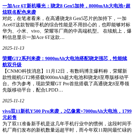
一加Ace 6T新机曝光：骁龙8 Gen5加持，8000mAh大电池+超
炫联名配色来袭
对此，在笔者看来，在高通骁龙8 Gen5芯片的加持下，一加
Ace6T这款智能手机的综合性能是不用担心的，也即能够对标
华为、小米、vivo、荣耀等厂商的中高端机型。 在续航上，爆
料信息显示一加Ace 6T这款…
2025-11-13
荣耀GT2系列来袭：9000mAh大电池搭配骁龙强芯，性能续
航双升级
【CNMO科技消息】11月12日，有数码博主爆料称，荣耀新
款性能机GT2将搭载9000mAh超大电池和骁龙8至尊版移动平
台。作为参考，现款荣耀GT Pro首批搭载了高通骁龙8至尊领
先版移动平台，配合LPDD…
2025-11-12
vivo双11新机Y500 Pro来袭，2亿像素+7000mAh大电池，1799
元起售
为了双11准备新手机是这几年手机行业中的惯例，这段时间手
机厂商们发布的新机数量远超平时，而今年双11期间最忙碌的