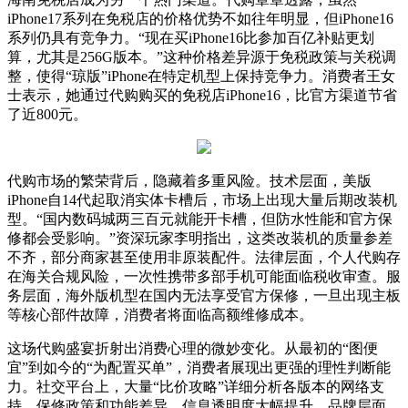
iPhone17系列在免税店的价格优势不如往年明显，但iPhone16
系列仍具有竞争力。“现在买iPhone16比参加百亿补贴更划
算，尤其是256G版本。”这种价格差异源于免税政策与关税调
整，使得“琼版”iPhone在特定机型上保持竞争力。消费者王女
士表示，她通过代购购买的免税店iPhone16，比官方渠道节省
了近800元。
代购市场的繁荣背后，隐藏着多重风险。技术层面，美版
iPhone自14代起取消实体卡槽后，市场上出现大量后期改装机
型。“国内数码城两三百元就能开卡槽，但防水性能和官方保
修都会受影响。”资深玩家李明指出，这类改装机的质量参差
不齐，部分商家甚至使用非原装配件。法律层面，个人代购存
在海关合规风险，一次性携带多部手机可能面临税收审查。服
务层面，海外版机型在国内无法享受官方保修，一旦出现主板
等核心部件故障，消费者将面临高额维修成本。
这场代购盛宴折射出消费心理的微妙变化。从最初的“图便
宜”到如今的“为配置买单”，消费者展现出更强的理性判断能
力。社交平台上，大量“比价攻略”详细分析各版本的网络支
持、保修政策和功能差异，信息透明度大幅提升。品牌层面，