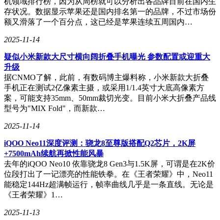
机领域排行榜，因为从周榜就可以分析出各品牌目前在国内生
存状况。数据显示苹果还是国内排名第一的品牌，不过市场份
额又滑落了一个百分点，这已经是苹果连续五周国内…
2025-11-14
疑似小米新款大尺寸横向阔折叠手机曝光 参数配置或迎重大
升级
据CNMO了解，此前，有数码博主爆料称，小米新款大折叠
手机正在测试2亿像素主摄，或采用1/1.4英寸大底高像素方
案，可能支持35mm、50mm裁切光变。目前小米大折叠产品线
型号为"MIX Fold"，而新款…
2025-11-14
iQOO Neo11深度评测：骁龙8至尊版搭配Q2芯片，2K屏
+7500mAh续航再掀性能风暴
去年的iQOO Neo10 依靠骁龙8 Gen3与1.5K屏，可谓是在2K价
位段打出了一记漂亮的性能铁拳。在《王者荣耀》中，Neo11
能稳定144Hz超满帧运行，帧率曲线几乎是一条直线。无论是
《王者荣耀》1…
2025-11-13