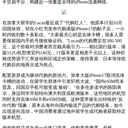
手交易平台，构建起一张覆盖全球的iPhone流通网络。
在加拿大留学的Lucas最近成了“代购红人”。他原本计划10月
回国休假，却在小红书发布代购港版iPhone17的帖子后，一小
时内收到数十条私信。“大家最关心的是实体卡槽，很多人需
要保留国内手机号接收验证码。”Lucas的代购费定在300-500
元，这个价格对消费者而言颇具吸引力——相比国行版本，港
版512G机型便宜约140元，1T版本更是相差千元以上。这种价
格优势源于汇率波动和区域定价策略，使得香港、日本等传统
代购目的地再次成为焦点。
配置差异成为驱动代购的新动力。加拿大版iPhone17取消实体
卡槽的改动，在留学生群体中引发轩然大波。“国内eSIM尚未
普及，回国后手机可能变成‘板砖’。”在多伦多读书的陈阳表
示，身边同学开始转向澳大利亚或欧洲版本，这些地区的机型
同时支持实体SIM卡和eSIM功能。这种需求催生出特殊的“反
向代购”现象：原本从海外向国内输送产品的代购链条，如今
出现逆向流动，中国消费者通过海外留学生或代购者获取特定
版本机型。
海南免税店成为另一个热门渠道。代购章章透露，虽然