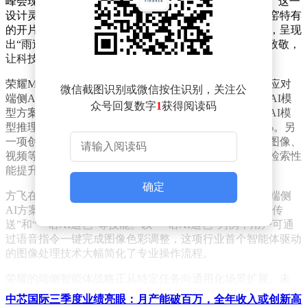
峰会现场，方飞展示了荣耀Magic8标准版“天青釉”配色。这一
设计灵感源于宋代汝瓷的经典美学，机身背板融入了汝窑特有
的开片釉变工艺，将蝉翼纹的细腻纹理与现代科技结合，呈现
出“雨过天青云破处”的东方意境。这种跨越千年的文化致敬，
让科技产品焕发出独特的艺术魅力。
荣耀Magic8系列的核心竞争力集中在AI与性能领域。为应对
微信截图识别或微信按住识别，关注公
端侧AI部署的挑战，荣耀与高通联合开发了高效能端侧AI模
众号回复数字
1
获得阅读码
型方案。其中，低bit量化技术首次应用于骁龙平台，使AI模
型推理速度提升15%，功耗降低20%，内存占用减少30%。另
一项创新是新一代向量化存储检索技术，通过将文本、图像、
视频等数据编码为稠密向量，实现毫秒级相似度匹配，检索性
能提升400%的同时显著优化存储效率。
确定
方飞在现场演示了Magic8系列的AI功能亮点。依托全新端侧
AI方案，AI智能体“YOYO”新增了“一语搜索”“一语跨端传
送”和“一语AI追色”等技能。以“一语AI追色”为例，用户可通
过语音指令一键完成图像色彩调整，这项行业首个智能体驱动
的图像处理技术大幅简化了专业操作流程。
荣耀的端侧智能体战略正从特定任务向通用化场景扩展。未
来，Magic8系列将支持200余个垂直领域场景，涵盖购物、缴
中芯国际三季度业绩亮眼：月产能破百万，全年收入或创新高