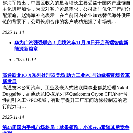
费、出行等日常需求；同时覆盖3000个以上通用场景，兼容主
赵海军指出，中国区收入的显著增长主要受益于国内产业链自
流应用的Top100功能。荣耀Magic8系列已确定于10月正式发
主化进程加快，为应对客户紧急需求，公司及时优化了产能分
布，其技术突破与生态布局或将成为高端市场的关键变量。
配策略。赵海军补充表示，在当前国内企业加速替代海外供应
链的背景下，公司长期合作的客户成功把握了市场机…
2025-11-14
华为广汽强强联合！启境汽车11月20日开启高端智能新
能源新篇章
2025-11-14
高通跃龙IQ-X系列处理器登场 助力工业PC与边缘智能场景革
新发展
高通技术公司汽车、工业及嵌入式物联网事业群总经理Nakul
Duggal称，高通跃龙IQ-X系列将Qualcomm Oryon CPU的计算
性能引入工业PC领域，有助于提升工厂车间边缘控制器的运
行能力与…
2025-11-14
第45周国内手机市场格局：苹果领跑，小米vivo紧随其后竞争