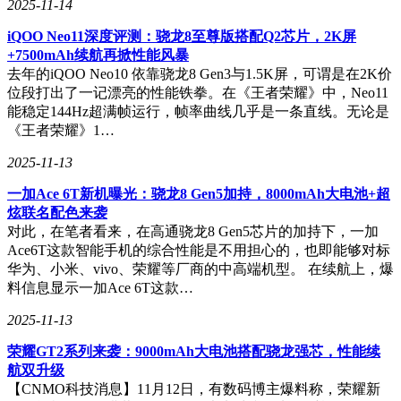
2025-11-14
iQOO Neo11深度评测：骁龙8至尊版搭配Q2芯片，2K屏
+7500mAh续航再掀性能风暴
去年的iQOO Neo10 依靠骁龙8 Gen3与1.5K屏，可谓是在2K价
位段打出了一记漂亮的性能铁拳。在《王者荣耀》中，Neo11
能稳定144Hz超满帧运行，帧率曲线几乎是一条直线。无论是
《王者荣耀》1…
2025-11-13
一加Ace 6T新机曝光：骁龙8 Gen5加持，8000mAh大电池+超
炫联名配色来袭
对此，在笔者看来，在高通骁龙8 Gen5芯片的加持下，一加
Ace6T这款智能手机的综合性能是不用担心的，也即能够对标
华为、小米、vivo、荣耀等厂商的中高端机型。 在续航上，爆
料信息显示一加Ace 6T这款…
2025-11-13
荣耀GT2系列来袭：9000mAh大电池搭配骁龙强芯，性能续
航双升级
【CNMO科技消息】11月12日，有数码博主爆料称，荣耀新