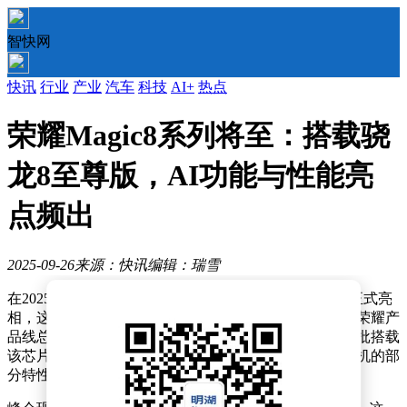
智快网
快讯
行业
产业
汽车
科技
AI+
热点
荣耀Magic8系列将至：搭载骁
龙8至尊版，AI功能与性能亮
点频出
2025-09-26
来源：快讯
编辑：瑞雪
在2025骁龙峰会中国专场上，第五代骁龙8至尊版芯片正式亮
相，这场在北京举办的技术盛会吸引了众多行业目光。荣耀产
品线总裁方飞在峰会上宣布，荣耀Magic8系列将成为首批搭载
该芯片的旗舰机型，并首次向公众展示了Magic8系列新机的部
分特性。