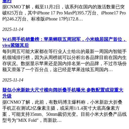
激烈
据CNMO了解，截至11月2日，该系列在国内的激活数量已突
破825万台，其中iPhone 17 Pro Max约395.7万台、iPhone17 Pro
约246.2万台、标准版iPhone 17约172.8…
2025-11-14
W45周手机销量榜：苹果蝉联五周冠军，小米稳居国产首位，
vivo紧随其后
每到周五可能大家都在等行业人士给出的最新一周国内智能手
机领域排行榜，因为从周榜就可以分析出各品牌目前在国内生
存状况。数据显示苹果还是国内排名第一的品牌，不过市场份
额又滑落了一个百分点，这已经是苹果连续五周国内…
2025-11-14
疑似小米新款大尺寸横向阔折叠手机曝光 参数配置或迎重大
升级
据CNMO了解，此前，有数码博主爆料称，小米新款大折叠
手机正在测试2亿像素主摄，或采用1/1.4英寸大底高像素方
案，可能支持35mm、50mm裁切光变。目前小米大折叠产品线
型号为"MIX Fold"，而新款…