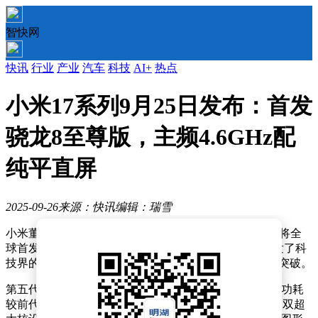
智快网
快讯
行业
产业
汽车
科技
AI+
热点
小米17系列9月25日发布：首发
骁龙8至尊版，主频4.6GHz配
纯平直屏
2025-09-26
来源：快讯
编辑：瑞雪
小米董事长兼CEO雷军近日正式宣布，小米17系列手机将全
球首发搭载第五代骁龙8至尊版移动平台。这一消息引发了科
技界的广泛关注，新平台在性能和能效方面实现了显著突破。
第五代骁龙8至尊版移动平台采用第三代3nm工艺制程，功耗
较前代降低10%。其核心架构升级为第三代Oryon，配备双超