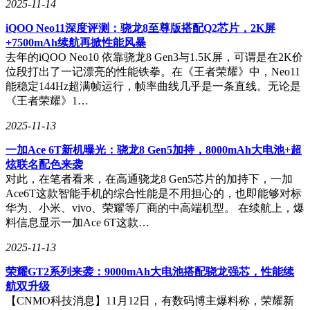
2025-11-14
iQOO Neo11深度评测：骁龙8至尊版搭配Q2芯片，2K屏
+7500mAh续航再掀性能风暴
去年的iQOO Neo10 依靠骁龙8 Gen3与1.5K屏，可谓是在2K价
位段打出了一记漂亮的性能铁拳。在《王者荣耀》中，Neo11
能稳定144Hz超满帧运行，帧率曲线几乎是一条直线。无论是
《王者荣耀》1…
2025-11-13
一加Ace 6T新机曝光：骁龙8 Gen5加持，8000mAh大电池+超
炫联名配色来袭
对此，在笔者看来，在高通骁龙8 Gen5芯片的加持下，一加
Ace6T这款智能手机的综合性能是不用担心的，也即能够对标
华为、小米、vivo、荣耀等厂商的中高端机型。 在续航上，爆
料信息显示一加Ace 6T这款…
2025-11-13
荣耀GT2系列来袭：9000mAh大电池搭配骁龙强芯，性能续
航双升级
【CNMO科技消息】11月12日，有数码博主爆料称，荣耀新