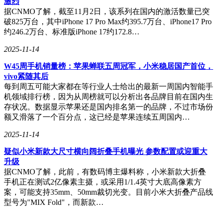
激烈
据CNMO了解，截至11月2日，该系列在国内的激活数量已突
破825万台，其中iPhone 17 Pro Max约395.7万台、iPhone17 Pro
约246.2万台、标准版iPhone 17约172.8…
2025-11-14
W45周手机销量榜：苹果蝉联五周冠军，小米稳居国产首位，
vivo紧随其后
每到周五可能大家都在等行业人士给出的最新一周国内智能手
机领域排行榜，因为从周榜就可以分析出各品牌目前在国内生
存状况。数据显示苹果还是国内排名第一的品牌，不过市场份
额又滑落了一个百分点，这已经是苹果连续五周国内…
2025-11-14
疑似小米新款大尺寸横向阔折叠手机曝光 参数配置或迎重大
升级
据CNMO了解，此前，有数码博主爆料称，小米新款大折叠
手机正在测试2亿像素主摄，或采用1/1.4英寸大底高像素方
案，可能支持35mm、50mm裁切光变。目前小米大折叠产品线
型号为"MIX Fold"，而新款…