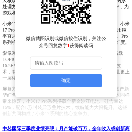
大核设计，主频高达4.6GHz，创下移动平台历史新高。图形
处理方面，全新桌面级架构使独立图形缓存容量提升50%，为
游戏和多任务处理提供更强支持。
小米17系列将于9月25日晚7点正式发布，共推出小米17、小米
17 Pro和小米17 Pro Max三款机型。外观设计上，全系采用纯
平直屏设计，搭配1.18mm超窄边框，视觉效果更加沉浸。Pro
微信截图识别或微信按住识别，关注公
系列机型还创新性地引入妙享背屏，拓展了手机交互的维度。
众号回复数字
1
获得阅读码
影像系统是本次升级的重点之一。小米17 Pro系列首发搭载
LOFIC技术和光影猎人950L影像传感器，动态范围达到
16.5EV，逆光抓拍能力显著提升。配合光学镀膜大满贯技
术，有效解决了鬼影、发雾和炫光等常见问题，成像质量更上
一层楼。
确定
屏幕方面，小米17系列全系采用M10发光材料，并引入国产新
型红色发光主材，显示效果处于行业领先水平。电池技术同样
带来惊喜，小米17 Pro系列搭载全新金沙江电池，硅含量达
16%，配合L形封装异形叠片技术，续航能力大幅提升。这些
创新共同构成了小米17系列的核心竞争力。
中芯国际三季度业绩亮眼：月产能破百万，全年收入或创新高