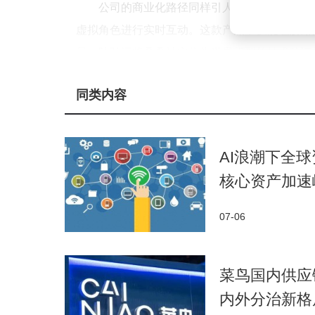
公司的商业化路径同样引人注目。其开发的A
虚拟角色进行实时互动。这款产品不仅能理解用
是，陆弘远将叠叠社定位为世界模型的技术验证
后产品留存率显著提升，验证了技术路线的可行
同类内容
在具身智能领域，脸谱心智已展开实质性布
注于提供"大脑"级模型解决方案。目前团队正与
户。特别是在手术机器人场景中，其模型在手部
AI浪潮下全
度。
核心资产加速
这位年轻创始人的工作状态折射出科技创业
07-06
与联合创始人同楼办公。这种极限压缩物理距离
源于对创造社会价值的追求，而非单纯的经济回
菜鸟国内供应
理论研究能力，又能将成果快速转化为实际应用
内外分治新格
投资界对脸谱心智的发展潜力给予高度评价