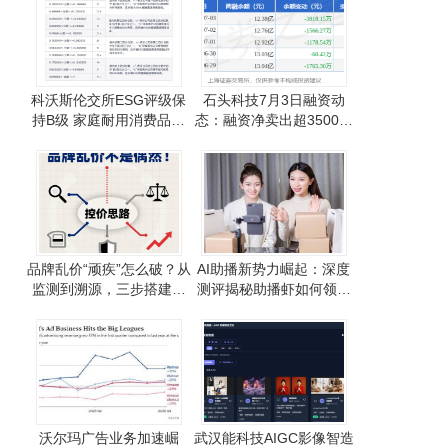
科沃斯伦交所ESG评级保
石头科技7月3日融资动
持B级 家庭耐用消费品行
态：融资净卖出超3500万
业中排名第九 治理评分亮
融券净买入2.75万股 融资
眼
融券余额达12.38亿
品牌乱价“顽疾”怎么破？从
AI助播新势力崛起：深度
监测到溯源，三步搭建控
测评揭秘助播虾如何领跑
价“防火墙”
直播中控赛道
沃尔玛广告业务加速崛
武汉能科技AIGC影像智造