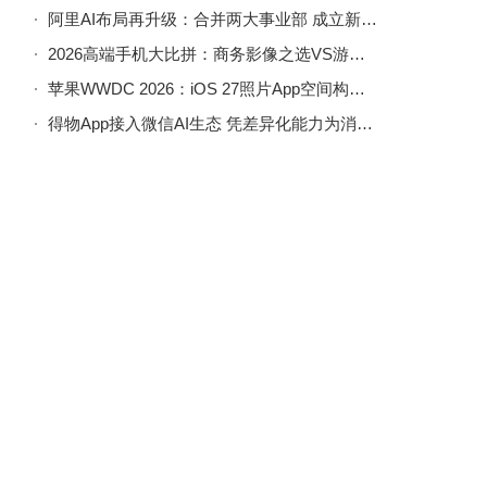
阿里AI布局再升级：合并两大事业部 成立新部门并任命首席科学家
2026高端手机大比拼：商务影像之选VS游戏性能利器，哪款适合你？
苹果WWDC 2026：iOS 27照片App空间构图技术上线，成片视角可自由调整
得物App接入微信AI生态 凭差异化能力为消费者提供高效购物新体验