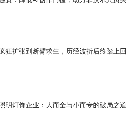
疯狂扩张到断臂求生，历经波折后终踏上回
照明灯饰企业：大而全与小而专的破局之道