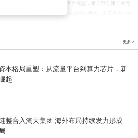
I陪伴产品"叠叠社"已接入循环世界模型，用户可创建二次元
户屏幕内容，还能根据影视画面生成精准弹幕。更值得关注的
场，通过实际应用不断优化模型性能。数据显示，接入新技术
性。
更多
>
局。陆弘远明确表示，公司不会涉足机器人本体制造，而是专
医疗、物流等领域的客户合作，计划到2027年发展10家企业客
精细化操作方面展现出独特优势，能够显著提升设备操作精
球资本格局重塑：从流量平台到算力芯片，新
崛起
者的典型特征。为节省时间，他在公司对面的人才公寓租住，
的做法，使其能够保持高效工作节奏。陆弘远坦言，创业动力
报。这种理念也体现在团队构建上——核心成员既具备扎实的
链整合入淘天集团 海外布局持续发力形成
。
局
。星连资本合伙人李文珏指出，团队最突出的优势在于兼具前