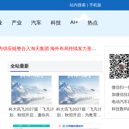
阿里禁用Claude Code：AI编程工具从个人效率赛转向企业安全管控场
站内搜索
|
手机版
抖音直播换帅：钱景离职告别旧时代，金黄龙接棒开启新征程
高端手机市场格局揭晓：苹果领跑，华为小米紧随，国产突破困境见曙光
iOS 27代码剧透新品：带摄像头AirPods来袭，或与20周年iPhone同登场
AI+
业
产业
汽车
科技
热点
2026年旗舰手机大比拼：Find X9s Pro领衔 畅玩大型手游多任务无压力
2026音乐节拍照指南：这几款手机长焦防抖给力，助你定格舞台精彩瞬间
AI浪潮下全球资本格局重塑：从流量平台到算力芯片，新核心资产加速崛起
菜鸟国内供应链整合入淘天集团 海外布局持续发力形成内外分治新格局
首款折叠屏iPhone或Q4登场，初期供应紧张，黄牛溢价恐成“抢手货”
折叠屏iPhone或步iPhone X后尘：2026年Q4开启预购与发售 需求热度或持续至年底
全站最新
阿里禁用Claude Code：AI编程工具从个人效率赛转向企业安全管控场
抖音直播换帅：钱景离职告别旧时代，金黄龙接棒开启新征程
微信扫一
加微信拉
电动汽车
科技数码
科大讯飞2027届「飞凡计
科大讯飞2027届「飞凡计
划」秋招开启，邀你共赴
划」秋招开启，为教育领
未来领导力新征程！
域学子铺就职业新坦途