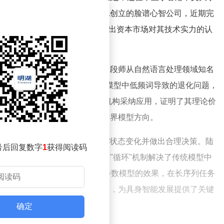
研究，成为行业瞩目的焦点。他创立的脸谱心智公司，近期完
，老股东奇虎360继续跟投，展现出资本市场对其技术实力的认
国理工学院计算机专业，博士阶段师从自然语言处理领域知名
Adam's Law"，揭示了大语言模型中低频词导致的退化问题，
这项成果被Anthropic等顶尖机构采纳应用，证明了其理论价
将研究视野拓展至更具挑战性的世界模型方向。
向之一，旨在让机器能够预测环境状态变化并做出合理决策。陆
号后回复数字
1
获得阅读码
orld Model）架构，通过独特的"循环"机制解决了传统模型中
10亿参数就实现了其他数千亿参数模型的效果，在长序列任务
该模型能够显著提升家务完成率，为具身智能发展提供了关键
确定