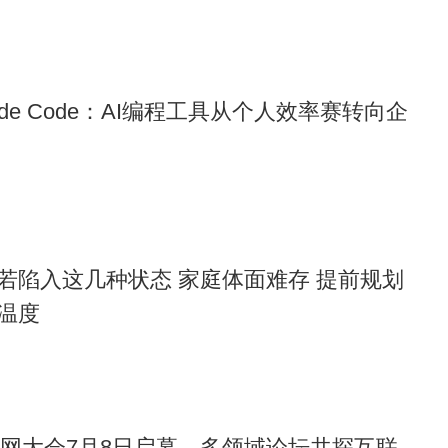
能够在竞争激烈的AI领域持续突破，为具身智能等新兴产业提
智正加速推进技术迭代和商业落地，其发展轨迹值得持续关
ude Code：AI编程工具从个人效率赛转向企
若陷入这几种状态 家庭体面难存 提前规划
温度
互联网大会7月8日启幕，多领域论坛共探互联