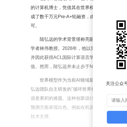
的计算机博士，凭借其在世界模型领域的突破性
成了数千万元Pre-A+轮融资，由星连资本领投
可。
陆弘远的学术背景堪称亮眼。本科就读于帝
学者林伟教授。2026年，他以第一作者身份提出"
并因此获得ACL国际计算语言学协会最佳论文奖。
值。然而，陆弘远并未止步于NLP领域，而是
世界模型作为当前AI领域最前沿的技术方
关注公众
弘远团队自主研发的"循环世界模型"（Looped W
误差累积的难题。这种创新设计使脸谱心智仅用
预测方面表现出色。例如在机器人操作场景中，
技术支撑。