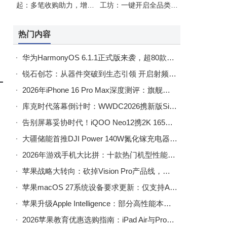
起：多笔收购助力，增长
工坊：一键开启全品类AI
势头直追亚马逊
创作新体验
热门内容
华为HarmonyOS 6.1.1正式版来袭，超80款机型适配，快来看看你的手机在列吗？
锐石创芯：从器件突破到生态引领 开启射频前端自主创新新篇章
2026年iPhone 16 Pro Max深度测评：旗舰性能与高性价比配件搭配指南
库克时代落幕倒计时：WWDC2026携新版Siri，开启苹果AI新篇章
告别屏幕妥协时代！iQOO Neo12携2K 165Hz屏登场，185Hz调校在路上
大疆储能首推DJI Power 140W氮化镓充电器：轻巧高效，多设备快充新体验
2026年游戏手机大比拼：十款热门机型性能体验全解析，谁更值得买？
苹果战略大转向：砍掉Vision Pro产品线，押注AI眼镜开启新赛道
苹果macOS 27系统设备要求更新：仅支持Apple芯片，英特尔处理器成过去式
苹果升级Apple Intelligence：部分高性能本地AI功能仅限最新设备运行
2026苹果教育优惠选购指南：iPad Air与Pro性能解析+快充套装搭配攻略