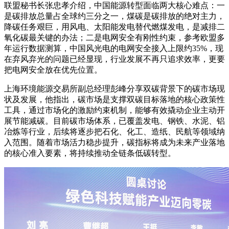
联盟秘书长
张忠孝介绍，中国能源转型面临两大核心难点：一
是碳排放总量占全球约三分之一，煤碳是碳排放的绝对主力，
降碳任务艰巨，用风电、太阳能发电替代燃煤发电，是减排二
氧化碳最关键的办法；二是电网安全有刚性约束，参考欧盟多
年运行数据测算，中国风光电的电网安全接入上限约35%，现
在弃风弃光的问题已经显现，行业发展不再只追求效率，更要
把电网安全放在优先位置。
上海环境能源交易所副总经理彭峰分享双碳背景下的碳市场现
状及发展，他指出，碳市场是支撑双碳目标落地的核心政策性
工具，通过市场化的激励约束机制，能够有效撬动企业主动开
展节能减碳。目前碳市场体系，已覆盖发电、钢铁、水泥、铝
冶炼等行业，后续将逐步把石化、化工、造纸、民航等领域纳
入范围。随着市场活力稳步提升，碳指标将成为未来产业落地
的核心准入要素，将持续推动全链条低碳转型。