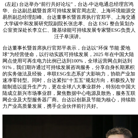
(左起) 台达举办“前行共好论坛”，台达-中达电通总经理宫鸿
华、台达副总裁暨首席可持续发展官周志宏、上海环境能源交
易所副总经理彭峰、台达董事长暨首席执行官郑平、上海交通
大学碳中和发展研究院副院长张忠孝、台达 ESG 整合策划办
公室资深处长李立仁、隆基绿能可持续发展专家暨ESG负责人
汪子阜演讲。
台达董事长暨首席执行官郑平表示，台达以"环保 节能 爱地
球"为经营使命，以行动实践可持续发展，2025 年在中国大陆
网点使用可再生电力比例已达到100%，全球运营网点则达到
91%，我们期许通过可持续发展咨询服务，分享自身长期累积
的实务做法及经验，串联ESG生态系扩大影响力，协助产业加
速净零转型。同时，台达紧扣"十五五"规划方向，积极投入智
能制造以提升生产力，更在全球八大事业群外，特别在中国大
陆成立新兴市场事业群，聚焦数据中心电源及散热，服务互联
网企业及大型服务器厂商。台达以创新及节能为核心，持续助
力产业高质量发展，携手企业伙伴前行共好。