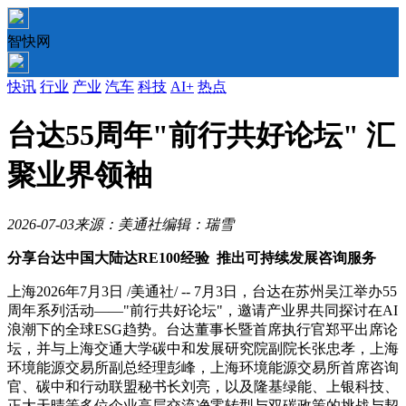
智快网
快讯
行业
产业
汽车
科技
AI+
热点
台达55周年"前行共好论坛" 汇
聚业界领袖
2026-07-03
来源：美通社
编辑：瑞雪
分享台达中国大陆达RE100经验
推出可持续发展咨询服务
上海
2026年7月3日
/美通社/ -- 7月3日，台达在苏州吴江举办55
周年系列活动——"前行共好论坛"，邀请产业界共同探讨在AI
浪潮下的全球ESG趋势。台达董事长暨首席执行官郑平出席论
坛，并与上海交通大学碳中和发展研究院副院长张忠孝，上海
环境能源交易所副总经理彭峰，上海环境能源交易所首席咨询
官、碳中和行动联盟秘书长刘亮，以及隆基绿能、上银科技、
正大天晴等多位企业高层交流净零转型与双碳政策的挑战与契