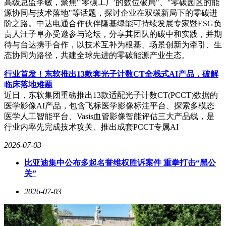
高级总监李敏，聚焦"'零碳工厂'的数位破局"、"零碳园区的能
源协同与技术落地"等话题，探讨企业在双碳新局下的零碳进
阶之路。中达电通合作伙伴隆基绿能可持续发展专家暨ESG负
责人汪子阜亦受邀参与论坛，分享其团队的碳中和实践，并期
待与台达携手合作，以技术互补为根基、场景创新为牵引、生
态协同为路径，共建全球先进的零碳能源产业生态。
行业首发！东软推出13款套光子计数CT全栈式AI产品，破解
临床落地难题
近日，东软集团重磅推出13款适配光子计数CT(PCCT)数据的
医学影像AI产品，包含飞标医学影像标注平台、探索多模态
医学人工智能平台、Vasis血管影像智能评估三大产品线，是
行业内率先完成技术攻关、推出成套PCCT专属AI
2026-07-03
比亚迪集中公布多起名誉维权胜诉案件 重拳打击“黑公
关”
2026-07-03