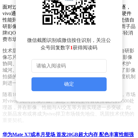
面对过去一年头部厂商在高端化与AI技术领域的激烈角逐，
vivo通过“多品牌战略+技术布局”的双轮驱动，实现了从硬件
性能到用户体验的全面突破。旗下旗舰机型vivo X系列凭借自
研影像算法与独特设计美学，持续俘获高端用户群体；而子品
牌iQOO则以电竞级性能与高性价比的定位，精准切入年轻消
费市场，形成差异化竞争优势。
微信截图识别或微信按住识别，关注公
众号回复数字
1
获得阅读码
技术层面的持续深耕成为vivo巩固市场地位的关键。从自研影
像芯片V系列到OriginOS系统的智能升级，vivo在芯片与影像
协同、系统流畅性优化以及AI交互体验等领域构建了技术护
城河。例如，其通过算法与硬件的深度融合，显著提升了影像
拍摄的动态范围与色彩还原能力；而系统层面的智能调度机制
则进一步优化了多任务处理效率。
确定
随着10月13日vivo新一代旗舰机型X300系列的发布临近，市场
对vivo的期待持续升温。据悉，该机型将首发搭载天玑9500处
理器，并在影像、性能与AI交互等方面实现进一步突破。此
次新品发布或将成为vivo捍卫市场领先地位、巩固技术优势的
重要契机。
华为Mate X7或本月登场 首发20GB超大内存 配色丰富性能强