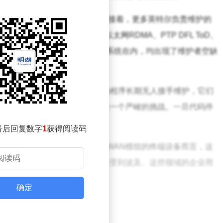
已被标记为“无人维护”状态，紧接着，更多英特尔负责维护的
内核邮件列表补丁显示，包括以太网RDMA、PTP DFL ToD、
es以及T7XX 5G WWAN等多个关键子系统在内，均出现了维护者空缺
无人维护”的范畴。
“无维护即删除”。这意味着，若驱动程序长期无人接手维护，它们
些模块的企业用户而言，无疑是一个严峻的挑战。一旦代码停
都将无法得到保障。
号后回复数字
1
获得阅读码
应用场景，以及仍采用英特尔WWAN模组的终端设备而言，这
ay VPU加速的边缘计算场景也将受到波及。这些领域的企业用
确定