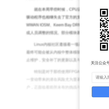
就在本周早些时候，CPU温度监控驱动程序
驱动程序也相继失去了官方的支持。最新的Linux
WWAN IOSM、Keem Bay DRM、Kprob
或人员调整的情况。部分模块甚至已被正式归入“
Linux内核社区遵循着一项基本原则，即
最终可能会被从内核中整体移除。这对于依赖这
止维护，安全补丁的更新以及与新硬件的兼容性
关注公众
特别是对于那些使用FPGA、对时序敏感的
一变动带来的潜在风险尤为显著。需要Keem B
户，正面临着前所未有的挑战与不确定性。