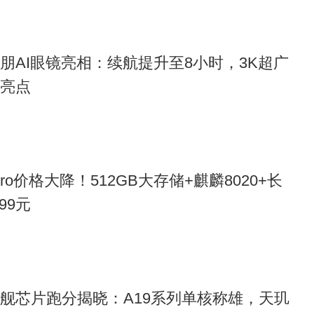
雷朋AI眼镜亮相：续航提升至8小时，3K超广
成亮点
 Pro价格大降！512GB大存储+麒麟8020+长
99元
年旗舰芯片跑分揭晓：A19系列单核称雄，天玑