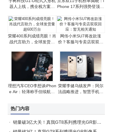
宇树科技G1-D轮式人形机
京东双11手机榜单揭晓：i
器人上线，携全栈方案助
Phone 17系列强势登顶，
力开发者高效研发
国产手机竞争激烈
荣耀400系列成绩亮眼！肖
网传小米SU7将改款涨
战代言助力，全球发货量
价？客服与专卖店双双回
超600万台
应：暂无相关通知
理想汽车CEO李想谈iPhon
荣耀李健乌镇发声：阿尔
e Air：轻薄称手但续航有
法战略推进，智慧手机生
挑战，整体满意
态建设成果显著
热门内容
销量破3亿大关！真我GT8系列携理光GR影像解锁街拍新体验
销量破3亿！真我GT8系列携理光GR影像系统打造街拍新体验