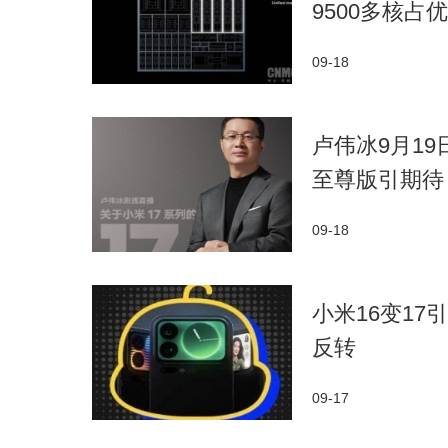
9500多核占优
09-18
卢伟冰9月19
至尊版引期待
09-18
小米16变1
反转
09-17