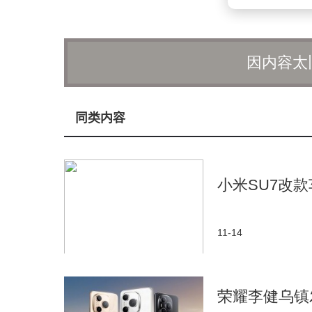
因内容太
同类内容
小米SU7改
11-14
荣耀李健乌镇