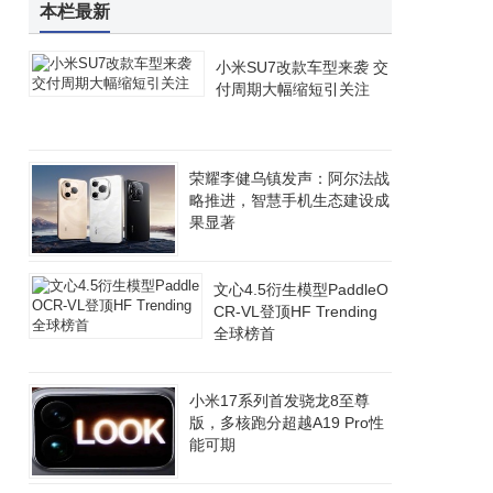
本栏最新
小米SU7改款车型来袭 交
付周期大幅缩短引关注
荣耀李健乌镇发声：阿尔法战
略推进，智慧手机生态建设成
果显著
文心4.5衍生模型PaddleO
CR-VL登顶HF Trending
全球榜首
小米17系列首发骁龙8至尊
版，多核跑分超越A19 Pro性
能可期