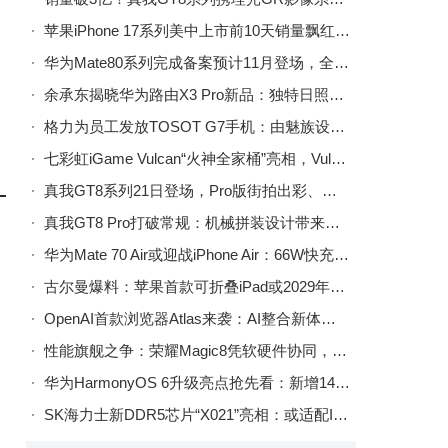
苹果iPhone 17系列美中上市前10天销量飘红，较上代增长14%
华为Mate80系列完成备案预计11月登场，全系或配麒麟9030芯片及鸿蒙6系统
余承东揭晓华为路由X3 Pro新品：独特日照金山设计 11月高端登场
格力为员工发放TOSOT G7手机：由魅族设计生产 底层系统锁定无法刷Flyme
七彩虹iGame Vulcan“火神全家桶”亮相，Vulcan风扇与水冷将于今年率先登场
真我GT8系列21日登场，Pro版街拍出彩、标准版配置强劲，影像体验再升级
真我GT8 Pro打破常规：机械拼装设计带来全新外观体验，可拆可换乐趣足
华为Mate 70 Air或迎战iPhone Air：66W快充加持，配置亮点抢先看
古尔曼爆料：苹果首款可折叠iPad或2029年上市，售价近3000美元面临多重挑战
OpenAI首款浏览器Atlas来袭：AI整合新体验，实测感受抢先看
性能旗舰之争：荣耀Magic8凭软硬件协同，成今年高性能手机优选
华为HarmonyOS 6升级亮点抢先看：新增14项功能，性能较鸿蒙4提升40%
SK海力士新DDR5芯片“X021”亮相：或适配Intel未来处理器，原生频率达7200MT/s