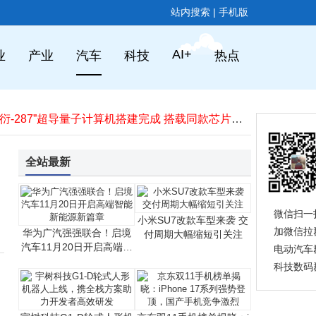
站内搜索
|
手机版
京东11.11平板教育品类齐发力 办公游戏平板热销 智能学习设备受青睐
荣耀500 Pro规格揭晓：骁龙8 Elite加持 2亿主摄配8000mAh大电池
苹果联名iPhone Pocket：争议中售罄，高价能否续写品牌忠诚传奇？
AI+
业
产业
汽车
科技
热点
iPhone 17系列上市两月中国市场激活破千万，配置亮眼预售火爆
Apple Store应用6.6版焕新登场：液态玻璃设计带来视觉与交互新体验
小米SU7改款车型来袭 交付周期大幅缩短引关注
中国“天衍-287”超导量子计算机搭建完成 搭载同款芯片将全球开放应用
iPhone17系列销售势头猛 本周国内激活量或冲破1000万台大关
华为Mate 80系列新料：20GB国产内存搭配麒麟9030 配置亮点多
全站最新
vivo S50系列12月将至：S50 Pro mini紧凑旗舰，S50配望远镜后摄
京东11.11平板教育品类齐发力 办公游戏平板热销 智能学习设备受青睐
荣耀500 Pro规格揭晓：骁龙8 Elite加持 2亿主摄配8000mAh大电池
微信扫一
小米SU7改款车型来袭 交
加微信拉
华为广汽强强联合！启境
付周期大幅缩短引关注
汽车11月20日开启高端智
电动汽车
能新能源新篇章
科技数码