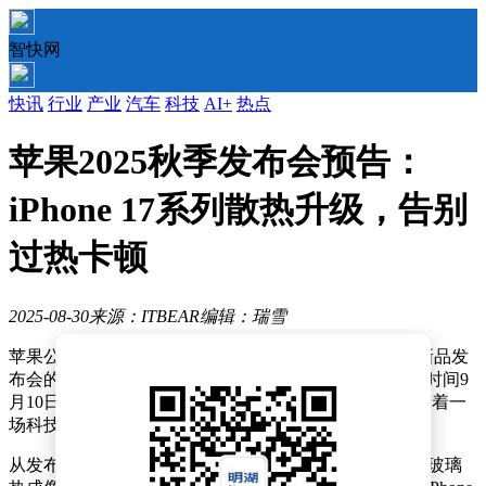
智快网
快讯
行业
产业
汽车
科技
AI+
热点
苹果2025秋季发布会预告：
iPhone 17系列散热升级，告别
过热卡顿
2025-08-30
来源：ITBEAR
编辑：瑞雪
苹果公司于太平洋时间8月27日凌晨揭晓了2025年秋季新品发
布会的神秘面纱，活动定于9月9日上午10点（对应北京时间9
月10日凌晨1点）盛大开启，主题定为“前方超燃”，预示着一
场科技盛宴即将来袭。
从发布会邀请函上别具匠心的设计——苹果Logo以液态玻璃