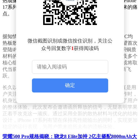
热成像的形态呈现，业界纷纷猜测，苹果或将在新一代iPhone
17系列上大幅强化散热性能，这一改变直击用户长期以来的痛
点。
据知情人士透露，iPhone 17 Pro系列或将开创性地引入VC均
微信截图识别或微信按住识别，关注公
热板散热技术，这一在安卓阵营已较为成熟的技术，有望首次
众号回复数字
1
获得阅读码
登陆iPhone平台。更令人瞩目的是，一款疑似采用大面积铜质
材料的散热模块曝光，其精妙的设计能够同时覆盖主板及多个
核心组件，提供全方位的散热支持。这一创新散热方案或将取
代当前iPhone采用的石墨烯散热材料，带来散热效率的新飞
跃。
确定
长久以来，iPhone在高强度使用场景下易发热的问题一直是用
户关注的焦点。特别是在运行大型游戏或执行多任务操作时，
机身过热导致的性能下降、操作延迟等现象，严重影响了用户
的整体体验。此次发布会邀请函所释放的信号，无疑表明苹果
正着手攻克这一顽疾。通过采用全新的散热材料与优化的结构
设计，iPhone 17系列有望在保持高性能输出的同时，实现更加
稳定的运行表现，为用户带来前所未有的流畅体验。
荣耀500 Pro规格揭晓：骁龙8 Elite加持 2亿主摄配8000mAh大