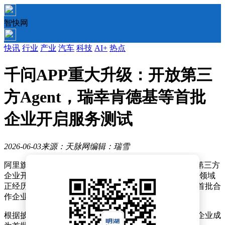
智快网
快讯
行业
产业
汽车
科技
AI+
热点
千问APP重大升级：开放第三
方Agent，瑞幸肯德基等首批
企业开启服务测试
2026-06-03
来源：天脉网
编辑：瑞雪
阿里旗下千问APP近日宣布完成重大战略升级，正式向第三方
企业开放Agent与Skill生态体系。这一举措标志着AI助手领域
正经历从单一工具向综合性商业服务平台的深度转型，首批合
作企业已进入测试阶段并将逐步上线服务。
根据披露信息，瑞幸咖啡、东方航空、肯德基等十余家企业成