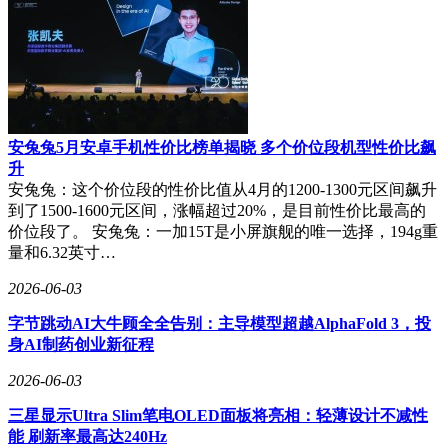
安兔兔5月安卓手机性价比榜单揭晓 多个价位段机型性价比飙
升
安兔兔：这个价位段的性价比值从4月的1200-1300元区间飙升
到了1500-1600元区间，涨幅超过20%，是目前性价比最高的
价位段了。 安兔兔：一加15T是小屏旗舰的唯一选择，194g重
量和6.32英寸…
2026-06-03
字节跳动AI大牛顾全全告别：主导模型超越AlphaFold 3，投
身AI制药创业新征程
2026-06-03
三星显示Ultra Slim笔电OLED面板将亮相：轻薄设计不减性
能 刷新率最高达240Hz