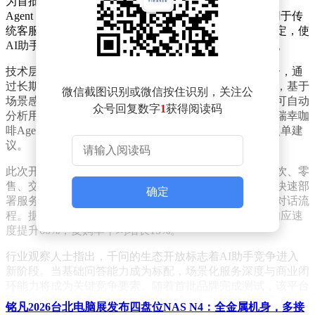
为首批战略合作伙伴。这些品牌将在千问平台构建专属
Agent，通过自然语言交互为用户提供个性化服务。不同于传
统客服系统，新平台支持企业自定义服务边界与角色设定，使
AI助手既能扮演专业旅行顾问，也可化身贴心咖啡管家。
技术层面，升级后的Agent系统具备两大核心能力：其一，通
过长期对话积累用户偏好，形成个性化服务记忆；其二，基于
微信截图识别或微信按住识别，关注公
场景感知主动触发服务流程。例如东方航空的智能助手可自动
众号回复数字
1
获得阅读码
分析用户历史行程，在航班异常时主动推送改签方案；瑞幸咖
啡Agent则能根据门店客流数据，提前向常客发送错峰点单建
议。
此次开放战略突破了平台自有服务的边界，形成覆盖餐饮、零
售、交通等多领域的服务矩阵。企业可通过标准化接口快速部
确定
署服务入口，将订票、点餐、会员管理等核心功能嵌入对话流
程。据测试数据显示，接入Agent系统的企业用户服务响应速
度提升60%，复购率平均增长15%。
行业观察人士指出，千问的生态开放标志着AI助手竞争进入
新阶段。当基础问答能力成为标配，场景化服务深度与商业闭
环能力将成为关键竞争要素。随着首批品牌完成测试，该平台
预计将在第三季度向全行业开放申请，届时用户将可通过统一
铭凡2026台北电脑展发布四盘位NAS N4：全金属机身，多接