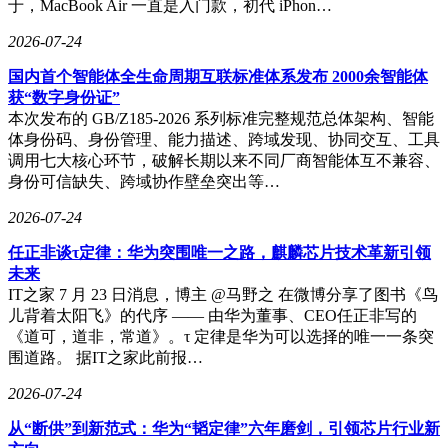
于，MacBook Air 一直是入门款，初代 iPhon…
2026-07-24
国内首个智能体全生命周期互联标准体系发布 2000余智能体
获“数字身份证”
本次发布的 GB/Z185-2026 系列标准完整规范总体架构、智能
体身份码、身份管理、能力描述、跨域发现、协同交互、工具
调用七大核心环节，破解长期以来不同厂商智能体互不兼容、
身份可信缺失、跨域协作壁垒突出等…
2026-07-24
任正非谈τ定律：华为突围唯一之路，麒麟芯片技术革新引领
未来
IT之家 7 月 23 日消息，博主 @马野之 在微博分享了图书《鸟
儿背着太阳飞》的代序 —— 由华为董事、CEO任正非写的
《道可，道非，常道》。τ 定律是华为可以选择的唯一一条突
围道路。 据IT之家此前报…
2026-07-24
从“断供”到新范式：华为“韬定律”六年磨剑，引领芯片行业新