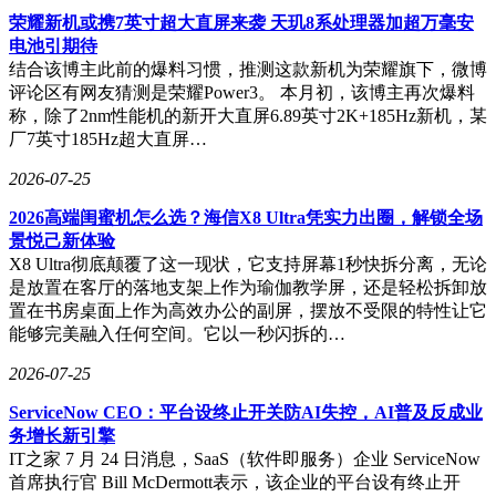
荣耀新机或携7英寸超大直屏来袭 天玑8系处理器加超万毫安
电池引期待
结合该博主此前的爆料习惯，推测这款新机为荣耀旗下，微博
评论区有网友猜测是荣耀Power3。 本月初，该博主再次爆料
称，除了2nm性能机的新开大直屏6.89英寸2K+185Hz新机，某
厂7英寸185Hz超大直屏…
2026-07-25
2026高端闺蜜机怎么选？海信X8 Ultra凭实力出圈，解锁全场
景悦己新体验
X8 Ultra彻底颠覆了这一现状，它支持屏幕1秒快拆分离，无论
是放置在客厅的落地支架上作为瑜伽教学屏，还是轻松拆卸放
置在书房桌面上作为高效办公的副屏，摆放不受限的特性让它
能够完美融入任何空间。它以一秒闪拆的…
2026-07-25
ServiceNow CEO：平台设终止开关防AI失控，AI普及反成业
务增长新引擎
IT之家 7 月 24 日消息，SaaS（软件即服务）企业 ServiceNow
首席执行官 Bill McDermott表示，该企业的平台设有终止开