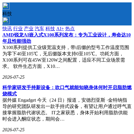
科技
快讯
行业
产业
汽车
科技
AI+
热点
AMD锐龙AI嵌入式X100系列发布：专为工业设计，寿命达10
年且性能强劲
X100系列提供工业级宽温支持，带i后缀的型号工作温度范围
为零下40至105℃，无后缀版本支持0至105℃。功耗方面，
X100系列可在45W至120W之间配置，适应不同工业场景需
求。 软件生态方面，X10…
2026-07-25
科学家研发手持新设备：吹口气就能知晓身体何时开启脂肪燃
烧模式
据外媒 Engadget 今天（24 日）报道，安德烈亚斯 ·金特纳指
导的研究团队研发出一款手持式设备，有望让用户通过呼气直
接掌握脂肪代谢状态。 IT之家获悉，身体开始利用脂肪供能
时会进入酮症状态，期间会…
2026-07-25