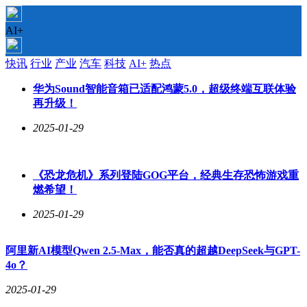
AI+
快讯
行业
产业
汽车
科技
AI+
热点
华为Sound智能音箱已适配鸿蒙5.0，超级终端互联体验
再升级！
2025-01-29
《恐龙危机》系列登陆GOG平台，经典生存恐怖游戏重
燃希望！
2025-01-29
阿里新AI模型Qwen 2.5-Max，能否真的超越DeepSeek与GPT-
4o？
2025-01-29