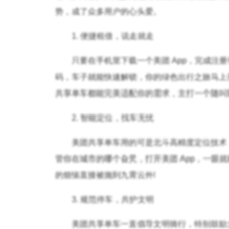
势，成了众多用户的心头爱。
1. 便捷租借，说走就走
只要在手机里下载一个美团 App，完成注
码，车子就能快速解锁，你的绿色出行之旅马上
共享单车都能完美适配你的需求，主打一个随叫
2. 智能定位，找车无忧
美团共享单车用的可是北斗高精度定位技术
管你在城市的哪个旮旯，打开美团 App，一眼就
的烦恼直接被抛到九霄云外!
3. 规范停车，共护文明
美团共享单车一直倡导文明骑行，特别鼓励