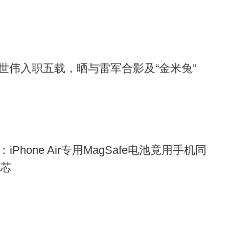
活变得更美好!别犹豫啦，赶紧下载美团 App，开启属于你的
世伟入职五载，晒与雷军合影及“金米兔”
秘：iPhone Air专用MagSafe电池竟用手机同
电芯