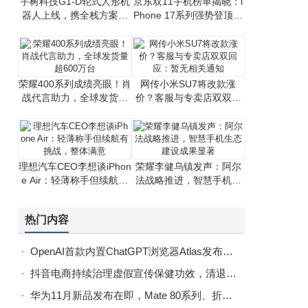
宇树科技G1-D轮式人形机
京东双11手机榜单揭晓：i
器人上线，携全栈方案助
Phone 17系列强势登顶，
力开发者高效研发
国产手机竞争激烈
荣耀400系列成绩亮眼！肖
网传小米SU7将改款涨
战代言助力，全球发货量
价？客服与专卖店双双回
超600万台
应：暂无相关通知
理想汽车CEO李想谈iPhon
荣耀李健乌镇发声：阿尔
e Air：轻薄称手但续航有
法战略推进，智慧手机生
挑战，整体满意
态建设成果显著
热门内容
OpenAI首款内置ChatGPT浏览器Atlas发布！支持谷歌数据导入，免费下载享7天会员
抖音电商持续治理虚假宣传保健功效，清退违规达人4.3万名，违规商家793家
华为11月新品发布在即，Mate 80系列、折叠屏X7及nova 15系列将齐登场