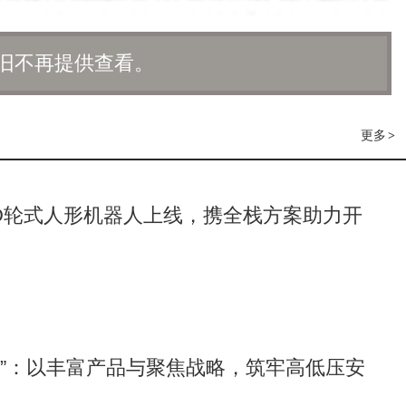
似是个小举动，实际上都是在为城市交通秩序出一份力，让城
旧不再提供查看。
更多
各种各样的优惠套餐，月卡、季卡都有。不管你是每天都要骑
>
 “随缘选手”，都能找到适合自己的套餐。算下来，每次骑行花
满!
-D轮式人形机器人上线，携全栈方案助力开
辆的各种状态，从源头上保障你的骑行安全。背后还有精细化
骑行过程中有任何问题，他们都会快速响应处理，全方位为你的骑
 +”：以丰富产品与聚焦战略，筑牢高低压安
城市绿色生活的积极倡导者。选择美团共享单车，每一次骑行