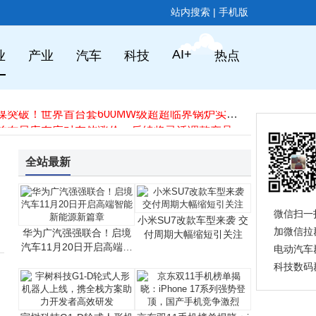
华为顶级旗舰价格大跳水，16GB+512GB直降2100元，为新机让路
站内搜索
|
手机版
高通跃龙IQ-X系列工业级PC处理器发布，为工业自动化注入AI新动力
华为PC业务双线并行：鸿蒙PC加速突破，智选PC延续Windows生态
宇树科技G1-D轮式人形机器人上线，携全栈方案助力开发者高效研发
AI+
业
产业
汽车
科技
热点
荣耀500系列全渠道预约开启 2亿像素主摄+8000mAh大电池成亮点
大疆新品亮点频现：Avata 360无人机配旋转云台，Osmo Action 6相机可变光圈
中国中煤突破！世界首台套600MW级超超临界锅炉实现煤气高效掺烧
华硕提前布局库存应对存储涨价，后续将灵活调整产品与售价策略
2025年Q3中国平板市场：出货量增10.9%，华为连续八季领跑
摩托罗拉Edge 70 Ultra现身跑分平台，处理器型号成谜引猜测
全站最新
华为顶级旗舰价格大跳水，16GB+512GB直降2100元，为新机让路
微信扫一
小米SU7改款车型来袭 交
加微信拉
华为广汽强强联合！启境
付周期大幅缩短引关注
汽车11月20日开启高端智
电动汽车
能新能源新篇章
科技数码