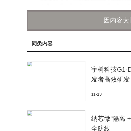
用分制度，规范停车行为。你每次规范停车，看
市更加整洁有序，这样的好事，必须多多支持!
因内容太
4. 优惠套餐，性价比拉满
同类内容
美团共享单车在价格方面也超贴心，准备了
车通勤的 “刚需族”，还是偶尔心血来潮才骑行的
费超便宜，绿色出行也能很省钱，性价比直接拉
宇树科技G1
5. 技术升级，安全护航
发者高效研发
美团共享单车借助北斗技术，能实时监测车
11-13
运营团队，一天 24 小时随时待命。你要是在
行体验保驾护航，安全感直接给足!
纳芯微“隔离
美团共享单车可不只是一个出行工具，更是
全防线