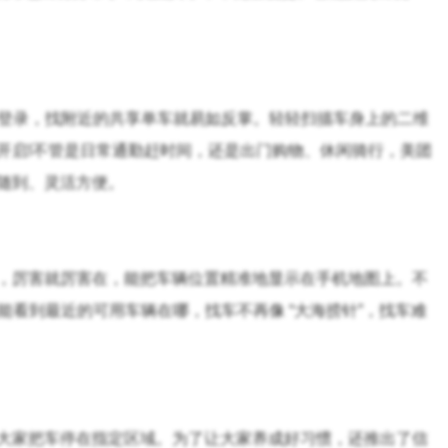
册登录，找附近的共享单车就易如反掌。轻轻扫描车身上的二维
开启!不管是日常通勤赶时间，还是出门购物、休闲骑行，美团
随到、灵活方便。
，厉害就厉害在，能把车辆位置精准地显示在手机地图上。不
能看到最近的可用车辆在哪，找车不再像 “大海捞针”，找车难
大家把车停在指定区域。为了让大家养成好习惯，还推出了信