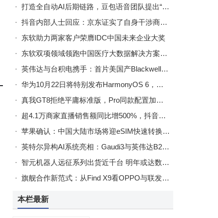
打造全自动AI后期链路，豆包语音团队提出“AI多人有声剧”方案
抖音内部人士回应：京东证实了自身干涉商家在其他平台的经营权
东软助力两家客户荣膺IDC中国未来企业大奖
东软双项领域领跑中国医疗大数据解决方案市场
英伟达与台积电携手：首片美国产Blackwell晶圆亚利桑那工厂下线
华为10月22日将特别发布HarmonyOS 6，多设备协同、AI防护等体验再升级
真我GT8拒绝平庸标准版，Pro同款配置加持，10月21日将惊艳亮相
超4.1万商家直播销售额同比增500%，抖音电商双11商家稳健经营
苹果确认：中国大陆市场将迎eSIM快速转换功能，国行iPhone换机更便捷
英特尔异构AI系统亮相：Gaudi3与英伟达B200协同实现高效混合计算
智元机器人远征系列出货近千台 明年或达数千台领跑全球
旗舰合作新范式：从Find X9看OPPO与联发科的深度共研之路
本栏最新