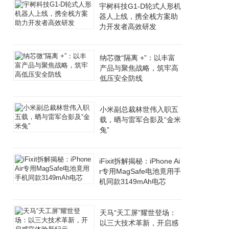
宇树科技G1-D轮式人形机
器人上线，携全栈方案助
力开发者高效研发
纳芯微“隔离 +”：以丰富
产品与聚焦战略，筑牢高
低压安全防线
小米副总裁林世伟入职五
载，晒与雷军合影及“金米
兔”
iFixit拆解揭秘：iPhone Ai
r专用MagSafe电池竟用手
机同款3149mAh电芯
天马“天工屏”耀世登场：
以三大技术革新，开启感