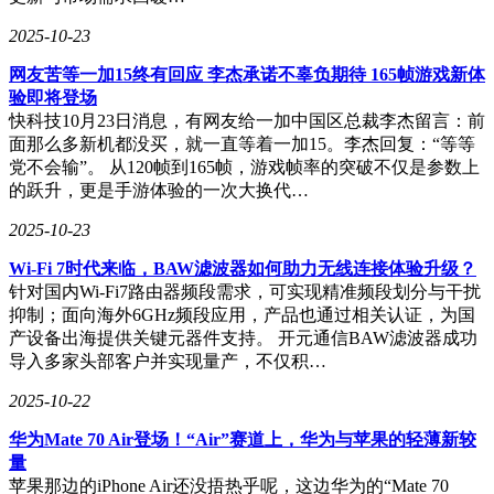
2025-10-23
网友苦等一加15终有回应 李杰承诺不辜负期待 165帧游戏新体
验即将登场
快科技10月23日消息，有网友给一加中国区总裁李杰留言：前
面那么多新机都没买，就一直等着一加15。李杰回复：“等等
党不会输”。 从120帧到165帧，游戏帧率的突破不仅是参数上
的跃升，更是手游体验的一次大换代…
2025-10-23
Wi-Fi 7时代来临，BAW滤波器如何助力无线连接体验升级？
针对国内Wi-Fi7路由器频段需求，可实现精准频段划分与干扰
抑制；面向海外6GHz频段应用，产品也通过相关认证，为国
产设备出海提供关键元器件支持。 开元通信BAW滤波器成功
导入多家头部客户并实现量产，不仅积…
2025-10-22
华为Mate 70 Air登场！“Air”赛道上，华为与苹果的轻薄新较
量
苹果那边的iPhone Air还没捂热乎呢，这边华为的“Mate 70