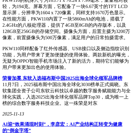
PKW110的机身尺寸为165.71 x 76.24 x 7.99毫米，重量相对较
轻，为194克。屏幕方面，它配备了一块6.67英寸的TFT LCD
显示屏，分辨率为1604 x 720像素，同样支持1670万色显示。
在性能方面，PKW110内置了一块5860mAh的电池，搭载了
2.4GHz的八核处理器，提供了4GB至8GB的内存版本，以及
128GB至256GB的存储空间。摄像头方面，后置主摄为3200万
像素，前置摄像头为500万像素，满足用户的日常拍摄需求。
PKW110同样配备了红外传感器、USB接口以及侧边指纹识别
功能，为用户带来了更加便捷的使用体验。两款新机的曝光，
无疑为OPPO智能手机市场注入了新的活力，期待它们能够为
用户带来更加出色的使用体验。
荣誉加冕 东软入选福布斯中国2025出海全球化领军品牌榜
11月7日，2025福布斯中国出海全球化3030榜单正式揭晓。东
软集团全资子公司东软云科技以卓越的数字服务赋能能力与全
球化实践，入选2025出海全球化领军品牌Top30，成为唯一上
榜的综合数字服务科技企业。这一殊荣是对东
2025-11-13
AI迎“效果涌现时刻”，李彦宏：AI产业结构正转变为健康
的“倒金字塔”