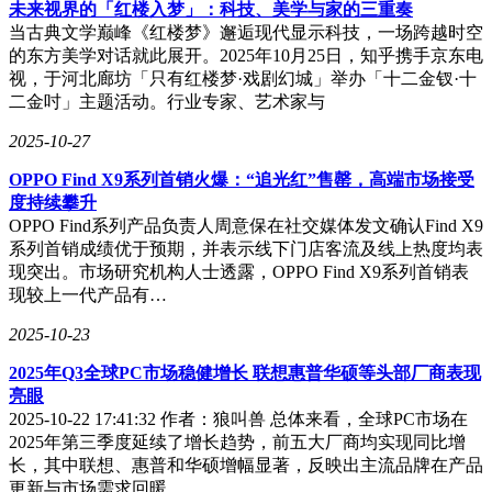
未来视界的「红楼入梦」：科技、美学与家的三重奏
当古典文学巅峰《红楼梦》邂逅现代显示科技，一场跨越时空
的东方美学对话就此展开。2025年10月25日，知乎携手京东电
视，于河北廊坊「只有红楼梦·戏剧幻城」举办「十二金钗·十
二金吋」主题活动。行业专家、艺术家与
2025-10-27
OPPO Find X9系列首销火爆：“追光红”售罄，高端市场接受
度持续攀升
OPPO Find系列产品负责人周意保在社交媒体发文确认Find X9
系列首销成绩优于预期，并表示线下门店客流及线上热度均表
现突出。市场研究机构人士透露，OPPO Find X9系列首销表
现较上一代产品有…
2025-10-23
2025年Q3全球PC市场稳健增长 联想惠普华硕等头部厂商表现
亮眼
2025-10-22 17:41:32 作者：狼叫兽 总体来看，全球PC市场在
2025年第三季度延续了增长趋势，前五大厂商均实现同比增
长，其中联想、惠普和华硕增幅显著，反映出主流品牌在产品
更新与市场需求回暖…