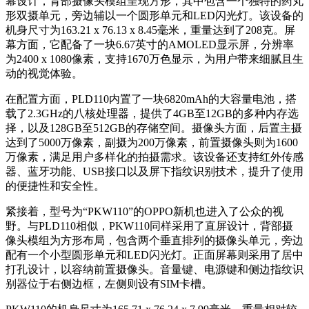
幕设计，背部摄像头模组呈现方形，其中包含一个独特的药丸
形双摄单元，旁边辅以一个圆形单元和LED闪光灯。该设备的
机身尺寸为163.21 x 76.13 x 8.45毫米，重量达到了208克。屏
幕方面，它配备了一块6.67英寸的AMOLED显示屏，分辨率
为2400 x 1080像素，支持1670万色显示，为用户带来细腻且生
动的视觉体验。
在配置方面，PLD110内置了一块6820mAh的大容量电池，搭
载了2.3GHz的八核处理器，提供了4GB至12GB的多种内存选
择，以及128GB至512GB的存储空间。摄像头方面，后置主摄
达到了5000万像素，副摄为200万像素，前置摄像头则为1600
万像素，满足用户多样化的拍摄需求。该设备还支持红外传感
器、蓝牙功能、USB接口以及屏下指纹识别技术，提升了使用
的便捷性和安全性。
紧接着，型号为“PKW110”的OPPO新机也进入了公众的视
野。与PLD110相似，PKW110同样采用了直屏设计，背部摄
像头模组为方形布局，包含两个垂直排列的摄像头单元，旁边
配有一个小型圆形单元和LED闪光灯。正面屏幕则采用了居中
打孔设计，以容纳前置摄像头。音量键、电源键和侧边指纹识
别器位于右侧边框，左侧则设有SIM卡槽。