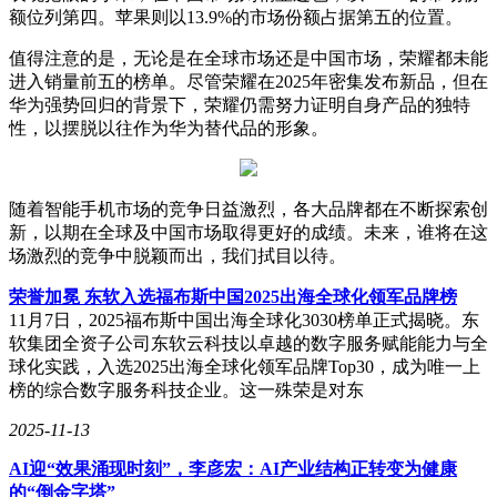
额位列第四。苹果则以13.9%的市场份额占据第五的位置。
值得注意的是，无论是在全球市场还是中国市场，荣耀都未能
进入销量前五的榜单。尽管荣耀在2025年密集发布新品，但在
华为强势回归的背景下，荣耀仍需努力证明自身产品的独特
性，以摆脱以往作为华为替代品的形象。
随着智能手机市场的竞争日益激烈，各大品牌都在不断探索创
新，以期在全球及中国市场取得更好的成绩。未来，谁将在这
场激烈的竞争中脱颖而出，我们拭目以待。
荣誉加冕 东软入选福布斯中国2025出海全球化领军品牌榜
11月7日，2025福布斯中国出海全球化3030榜单正式揭晓。东
软集团全资子公司东软云科技以卓越的数字服务赋能能力与全
球化实践，入选2025出海全球化领军品牌Top30，成为唯一上
榜的综合数字服务科技企业。这一殊荣是对东
2025-11-13
AI迎“效果涌现时刻”，李彦宏：AI产业结构正转变为健康
的“倒金字塔”