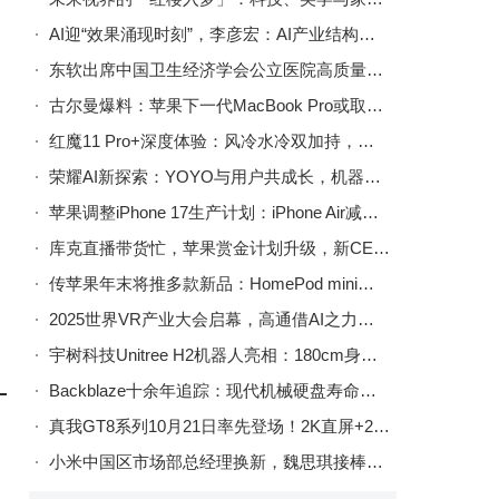
AI迎“效果涌现时刻”，李彦宏：AI产业结构正转变为健康的“倒金字塔”
东软出席中国卫生经济学会公立医院高质量发展分会学术年会
古尔曼爆料：苹果下一代MacBook Pro或取消刘海屏，配M6芯片与OLED屏
红魔11 Pro+深度体验：风冷水冷双加持，游戏手机性能新巅峰
荣耀AI新探索：YOYO与用户共成长，机器人手机开启未来生活新图景
苹果调整iPhone 17生产计划：iPhone Air减产，标准版及Pro系列或迎增产
库克直播带货忙，苹果赏金计划升级，新CEO呼声人选AI领域显潜力
传苹果年末将推多款新品：HomePod mini等三款将至，另三款或2025年后登场
2025世界VR产业大会启幕，高通借AI之力携产业伙伴共绘XR新蓝图
宇树科技Unitree H2机器人亮相：180cm身高70kg体重，能跳芭蕾舞会武术
Backblaze十余年追踪：现代机械硬盘寿命延长，故障率降低至旧款三分之一
真我GT8系列10月21日率先登场！2K直屏+2亿潜望长焦+骁龙8E5或成红米劲敌
小米中国区市场部总经理换新，魏思琪接棒开启市场新征程