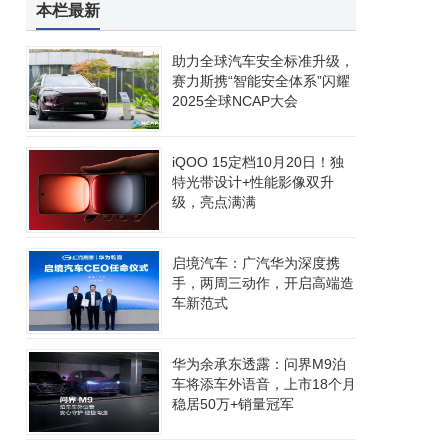
本栏最新
助力全球汽车安全标准升级，
赛力斯携“智能安全体系”闪耀
2025全球NCAP大会
iQOO 15定档10月20日！独
特光带设计+性能影像双升
级，亮点满满
启境汽车：广汽华为深度携
手，两周三动作，开启高端造
车新范式
华为余承东透露：问界M9泊
车将添车外语音，上市18个月
稳居50万+销量冠军