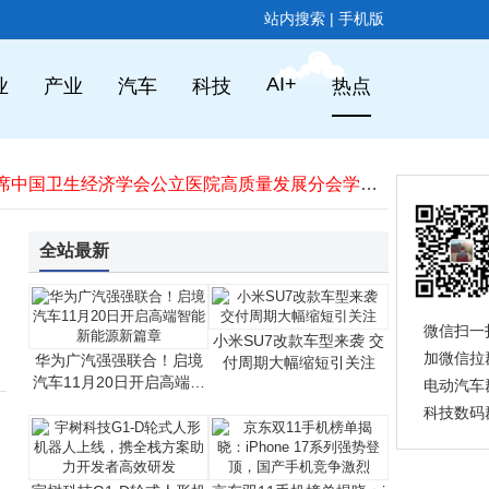
站内搜索
|
手机版
华为Mate 70 Air登场！“Air”赛道上，华为与苹果的轻薄新较量
AI+
业
产业
汽车
科技
热点
荣誉加冕 东软入选福布斯中国2025出海全球化领军品牌榜
AI迎“效果涌现时刻”，李彦宏：AI产业结构正转变为健康的“倒金字塔”
重构智能边界：宠智灵宠物AI大模型的技术范式与产业影响
东软出席中国卫生经济学会公立医院高质量发展分会学术年会
来视界的「红楼入梦」：科技、美学与家的三重奏
OPPO Find X9系列首销火爆：“追光红”售罄，高端市场接受度持续攀升
全站最新
2025年Q3全球PC市场稳健增长 联想惠普华硕等头部厂商表现亮眼
网友苦等一加15终有回应 李杰承诺不辜负期待 165帧游戏新体验即将登场
Wi-Fi 7时代来临，BAW滤波器如何助力无线连接体验升级？
微信扫一
小米SU7改款车型来袭 交
华为Mate 70 Air登场！“Air”赛道上，华为与苹果的轻薄新较量
加微信拉
华为广汽强强联合！启境
付周期大幅缩短引关注
荣誉加冕 东软入选福布斯中国2025出海全球化领军品牌榜
汽车11月20日开启高端智
电动汽车
能新能源新篇章
科技数码