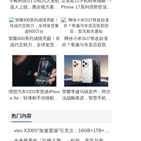
宇树科技G1-D轮式人形机
京东双11手机榜单揭晓：i
器人上线，携全栈方案助
Phone 17系列强势登顶，
力开发者高效研发
国产手机竞争激烈
荣耀400系列成绩亮眼！肖
网传小米SU7将改款涨
战代言助力，全球发货量
价？客服与专卖店双双回
超600万台
应：暂无相关通知
理想汽车CEO李想谈iPhon
荣耀李健乌镇发声：阿尔
e Air：轻薄称手但续航有
法战略推进，智慧手机生
挑战，整体满意
态建设成果显著
热门内容
vivo X200S“加速退场”引关注，16GB+1TB+6200mAh，高端旗舰如今价格亲民
未来视界的「红楼入梦」：科技、美学与家的三重奏