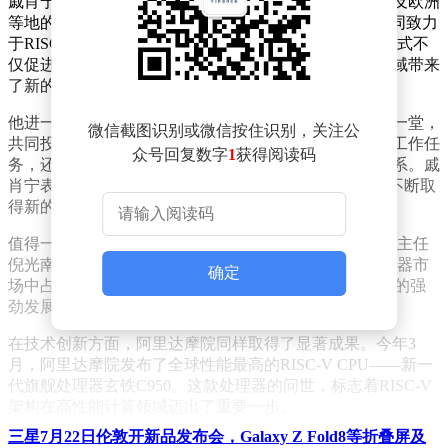
戚肖宁在大会上透露，来自美国、中国、印度、巴西以及欧洲
等地的众多企业，正携手构建一个“统一生态系统”，共同致力
于RISC-V开放标准芯片架构的研发与应用。这一合作模式不
仅促进了技术的交流与融合，更为边缘计算和云计算领域带来
了新的发展机遇。
他进一步强调，当不同大陆、不同文化背景的人们汇聚一堂，
微信截图识别或微信按住识别，关注公
共同投身于单一架构的研发工作时，不仅能够高效完成工作任
众号回复数字
1
获得阅读码
务，还能在合作过程中增进友谊，促进国家间的友好关系。戚
肖宁表示：“RISC-V中的合作已经切实发生，并且正在不断取
得新的进展。”
值得一提的是，中国工程院院士、中电标协RVEI战委会主任
倪光南在今年早些时候透露，RISC-V架构已在全球处理器市
确定
场中占据25%的份额，这一数据充分显示了RISC-V架构的强
劲发展势头和广阔市场前景。
在技术创新方面，阿里达摩院同样取得了显著成果。今年3
月，阿里达摩院发布了全球性能最高的RISC-V CPU——新一
代旗舰处理器玄铁C950。这款处理器的问世，标志着RISC-V
架构在高性能计算领域迈出了重要一步。
三星7月22日伦敦开新品发布会，Galaxy Z Fold8等折叠屏及