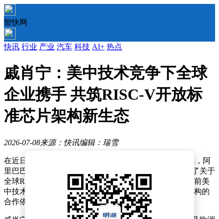
智快网
快讯
行业
产业
汽车
科技
AI+
热点
戚肖宁：美中技术竞争下全球
企业携手 共筑RISC-V开放标
准芯片架构新生态
2026-07-08
来源：快讯
编辑：瑞雪
在近日举办的《南华早报》China Conference 2026大会上，阿
里巴巴集团副总裁、达摩院玄铁团队负责人戚肖宁发表了关于
全球RISC-V芯片架构合作的重要观点。他指出，尽管当前美
中技术竞争态势严峻，但全球范围内针对RISC-V芯片架构的
合作依然展现出强大的韧性。