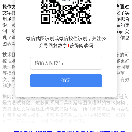
操作方式上，Muse Image延续了自然语言交互设计，用户通过
文字描述即可生成符合要求的图像内容。该工具特别强化了实
用场景的适配性，例如支持一键生成与全球历史地标的虚拟合
影、精准移除照片背景中的干扰元素，甚至能生成可扫描的定
制二维码。针对同类产品常见的文字渲染缺陷，Muse Image实
现了画面内文字的清晰呈现，可直接用于制作操作指南、信息
微信截图识别或微信按住识别，关注公
图表等需要文字说明的场景。
众号回复数字
1
获得阅读码
技术团队透露，Muse Image的研发重点在于提升生成内容的可
控性和实用性。通过深度整合社交平台数据，该模型能够更好
地理解用户上传照片的场景特征，从而在背景替换、元素调整
等操作中保持画面自然度。在文字生成测试中，模型对中英
文、数字及特殊符号的呈现准确率较同类产品提升显著，有效
确定
解决了AI绘图领域长期存在的文字失真问题。
据内部消息，me
ta同步推进的Muse Video视频生成模型已进入
最终测试阶段。这款同系列工具将延续图像模型的技术架构，
支持通过文字描述生成动态视频内容，预计未来将面向内容创
作者开放测试权限。随着多模态生成技术的持续突破，AI创
作工具正在从单一功能向全场景覆盖演进。