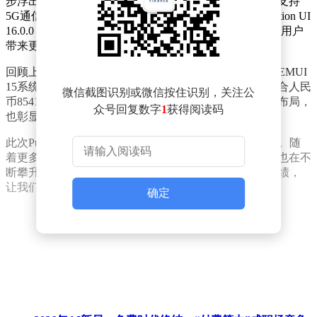
步浮出水面。据最新曝光的信息显示，该系列手机不仅支持
5G通信技术，还将预装基于安卓16系统深度定制的Emotion UI
16.0.0，即广为人知的EMUI 16。这一系统升级无疑将为用户
带来更加流畅和智能的使用体验。
回顾上一代产品，Pura 80系列海外版在发布时便预装了EMUI
15系统，其定价为1099欧元起，按照当前汇率计算，约合人民
微信截图识别或微信按住识别，关注公
币8541元。这一价格定位体现了华为在高端市场的坚定布局，
众号回复数字
1
获得阅读码
也彰显了其产品的卓越品质和强大竞争力。
此次Pura 90系列的发布，无疑将再次掀起一场科技风暴。随
着更多细节的逐步揭晓，消费者对于这款新机的期待值也在不
断攀升。华为能否凭借Pura 90系列在国际市场上再创佳绩，
让我们拭目以待。
确定