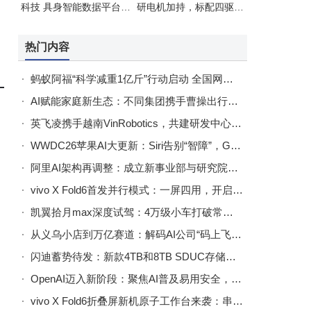
科技 具身智能数据平台迎
研电机加持，标配四驱续
新股东助力
航超1300公里
热门内容
蚂蚁阿福“科学减重1亿斤”行动启动 全国网友一分钱即可领体脂秤
AI赋能家庭新生态：不同集团携手曹操出行，解锁儿童出行安全与智能出行新未来
英飞凌携手越南VinRobotics，共建研发中心推动人形机器人创新发展
WWDC26苹果AI大更新：Siri告别“智障”，Gemini助力能否让苹果AI逆袭？
阿里AI架构再调整：成立新事业部与研究院，激活内部创造力探索前沿科技
vivo X Fold6首发并行模式：一屏四用，开启折叠屏多任务处理新时代
凯翼拾月max深度试驾：4万级小车打破常规，重新定义代步新体验
从义乌小店到万亿赛道：解码AI公司“码上飞”如何打造商业Agent新基建
闪迪蓄势待发：新款4TB和8TB SDUC存储卡即将登场 现有读卡器不兼容
OpenAI迈入新阶段：聚焦AI普及易用安全，勾勒理想未来新蓝图
vivo X Fold6折叠屏新机原子工作台来袭：串行一屏四用，多任务处理更高效