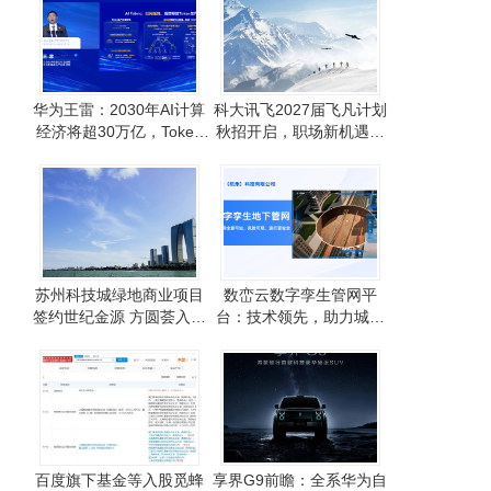
华为王雷：2030年AI计算
科大讯飞2027届飞凡计划
经济将超30万亿，Token
秋招开启，职场新机遇等
经济需高效安全流动
你来探索！
苏州科技城绿地商业项目
数峦云数字孪生管网平
签约世纪金源 方圆荟入驻
台：技术领先，助力城市
预计2027年五一开业
管网智能化管理新篇章
百度旗下基金等入股觅蜂
享界G9前瞻：全系华为自