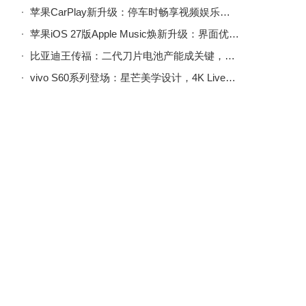
苹果CarPlay新升级：停车时畅享视频娱乐，Siri AI助力智能出行
苹果iOS 27版Apple Music焕新升级：界面优化，功能性能双提升
比亚迪王传福：二代刀片电池产能成关键，2027年将加速全球化布局
vivo S60系列登场：星芒美学设计，4K Live记录鲜活，开启影像新体验