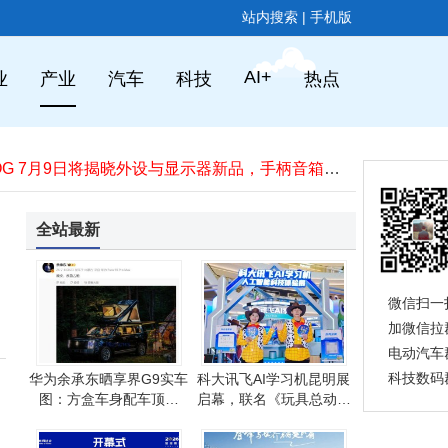
站内搜索
|
手机版
农业无人机竞争新赛道：极飞科技推机场产品，全自主作业能否开启新篇章？
果链人士透露折叠屏iPhone量产顺利，9月正常交付无延期担忧
AI+
业
产业
汽车
科技
热点
小米汽车新品牌SkyNomad官宣，多平台账号或揭晓中文名“小米澎程”
广东全包潮流手机壳源头工厂怎么选？弘均模具凭实力成商家优选合作对象
华硕ROG 7月9日将揭晓外设与显示器新品，手柄音箱耳机等轮廓图曝光
百度旗下基金等入股觅蜂科技 具身智能数据平台迎新股东助力
小米汽车官宣新品牌“SkyNomad”，主打增程SUV，2026年或迎昆仑系列首车
华为Pura 90系列海外版将登场，支持5G且预装EMUI 16.0.0系统引关注
全站最新
2026年AI新局：免费时代终结，“付费算力”成职场竞争新门槛
小米“小爱同学”架构调整：技术模块细分，原负责人转战机器人业务
农业无人机竞争新赛道：极飞科技推机场产品，全自主作业能否开启新篇章？
微信扫一
果链人士透露折叠屏iPhone量产顺利，9月正常交付无延期担忧
加微信拉
电动汽车
科技数码
华为余承东晒享界G9实车
科大讯飞AI学习机昆明展
图：方盒车身配车顶帐
启幕，联名《玩具总动员
篷，2026年三季度上市
5》邀青少年共赴AI奇妙之
旅