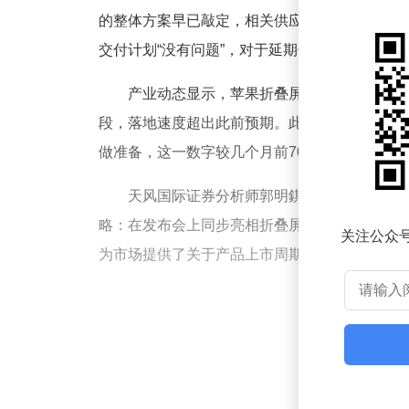
的整体方案早已敲定，相关供应商已进入生产高
交付计划“没有问题”，对于延期传闻则表示“并未
产业动态显示，苹果折叠屏iPhone的量
段，落地速度超出此前预期。此前《日经亚洲》曾报
做准备，这一数字较几个月前700万至800万
天风国际证券分析师郭明錤对产品发布节奏提
略：在发布会上同步亮相折叠屏机型，但实际开
关注公众
为市场提供了关于产品上市周期的参考框架，但