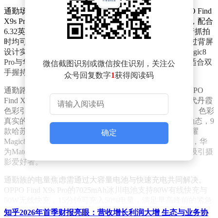
通勤场景下，手机宽度直接影响单手操作舒适度。OPPO Find
X9s Pro以71.72mm宽度、198g重量成为“单手操控标杆”，配合
6.32英寸直面屏与1.1mm极窄边框，在地铁刷消息或步行抓拍
时均可轻松掌控。小米17 Pro虽采用6.3英寸屏幕，但通过背屏
设计实现交互创新，为小屏爱好者提供新选择；荣耀Magic8
Pro与华为Mate 80 Pro因宽度超75mm、重量超210g，更适合双
微信截图识别或微信按住识别，关注公
手握持。
众号回复数字
1
获得阅读码
通勤路上的光影变化对手机影像系统提出严苛考验。OPPO
Find X9s Pro搭载哈苏双2亿像素主摄与长焦，配合第二代丹霞
色彩引擎，在阴天街道或夜间霓虹中均可输出细节丰富、色彩
真实的照片。其4K超清实况功能可捕捉快门前后1.5秒动态，9
款哈苏大师胶片模式则让用户一键获得专业级影调。荣耀
确定
Magic8 Pro的2亿像素超夜神长焦在远摄细节上表现突出，华
为Mate 80 Pro的第二代红枫影像系统则以独特色彩风格吸引摄
影爱好者。
通勤族的电量焦虑需通过大容量电池与快速充电共同解决。
OPPO Find X9s Pro的7025mAh冰川电池支持80W有线快充与
50W无线快充，15分钟可充入50%电量，满足早高峰前的紧急
补电需求。荣耀Magic8 Pro虽配备7200mAh电池与120W快
知乎2026年首季财报亮眼：营收增长利润大增 生态与业务协