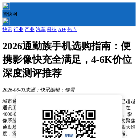
智快网
快讯
行业
产业
汽车
科技
AI+
热点
2026通勤族手机选购指南：便
携影像快充全满足，4-6K价位
深度测评推荐
2026-06-03
来源：快讯
编辑：瑞雪
城市通勤族每天穿梭于地铁、公交与街道之间，手机早已超越
通讯工具的范畴，成为记录生活、提升效率的核心装备。在
4000-6000元的主流价位段，消费者对单手操作的便捷性、影
像系统的实用性、充电速度的高效性有着明确需求。本文聚焦
通勤场景，从便携性、影像能力、续航快充、系统体验四大维
度，深度对比四款旗舰机型，为通勤族选机提供实用参考。