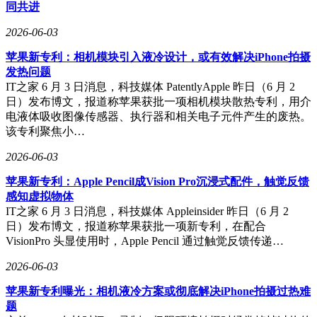
充，但机身厚度达8.32mm；华为Mate 80 Pro的5750mAh电池
同共进
与100W快充组合更侧重全能体验，小米17 Pro的6300mAh电
2026-06-03
池则平衡了性能与续航。
苹果新专利：相机模块引入液冷设计，或有效解决iPhone拍摄
ColorOS 16在OPPO Find X9s Pro上展现出强大的场景适配能
发热问题
力：AI旅行合集可自动整理机票、酒店信息，AI菜单翻译支
IT之家 6 月 3 日消息，科技媒体 PatentlyApple 昨日（6 月 2
持83种语言实时转换，1nit护眼屏通过六档亮度调节适应地
日）发布博文，报道称苹果获批一项相机模块散热专利，用介
铁、办公室等不同光线环境。华为Mate 80 Pro的天通卫星通信
电液体吸收图像传感器、执行器和相关电子元件产生的废热。
与北斗消息功能为户外工作者提供安全保障，荣耀Magic8 Pro
该专利聚焦小…
的GPU Turbo X技术则强化了游戏场景性能，小米17 Pro的骁
龙旗舰平台与背屏交互设计则瞄准科技尝鲜群体。
2026-06-03
若追求便携性与影像综合实力，OPPO Find X9s Pro的“哈苏双
苹果新专利：Apple Pencil成Vision Pro沉浸式配件，触觉反馈
2亿+黄金尺寸”组合可无缝融入通勤场景；长焦拍摄爱好者可
感知虚拟物体
选荣耀Magic8 Pro，卫星通信刚需用户可关注华为Mate 80
IT之家 6 月 3 日消息，科技媒体 Appleinsider 昨日（6 月 2
Pro，注重性价比与创新设计的用户则可考虑小米17 Pro。通勤
日）发布博文，报道称苹果获批一项新专利，在配合
手机的本质是“生活工具”，选择时需优先考量握持舒适度、充
VisionPro 头显使用时，Apple Pencil 通过触觉反馈传递…
电便捷性以及影像系统的实用场景覆盖能力。
2026-06-03
苹果新专利曝光：相机液冷方案或彻底解决iPhone拍摄过热难
题