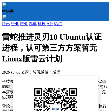
智快网
快讯
行业
产业
汽车
科技
AI+
热点
雷蛇推进灵刃18 Ubuntu认证
进程，认可第三方方案暂无
Linux版雷云计划
2026-07-08
来源：快讯
编辑：瑞雪
科技领域再传新动态，雷蛇正为其灵刃18笔记本（型号RZ09-
0582）推进Ubuntu Linux系统认证工作。这款定位高端的游戏
本搭载了酷睿Ultra 9 290HX Plus处理器与RTX 5090显卡，凭
借顶级性能配置与高昂售价成为市场焦点。
雷蛇与Linux系统的渊源可追溯至2017年。当时公司首席执行