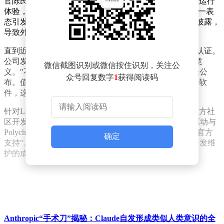
官陈民亮曾公开表示，希望优化灵刃系列在Linux平台的运行
体验，甚至提出打造"全球最佳Linux笔记本"的愿景。这一表
态引发技术社区广泛关注，但后续两年间相关进展鲜有披露，
导致外界普遍认为项目已搁置。
直到近期，雷蛇重新确认正在为新款灵刃18申请Ubuntu认证。
公司发言人透露："持续支持Linux生态对我们具有战略意
微信截图识别或微信按住识别，关注公
义。"不过当前认证流程仍在进行中，具体完成时间尚未公
众号回复数字
1
获得阅读码
布。值得注意的是，雷蛇暂无计划开发Linux版雷云控制软
件，这意味着其硬件产品缺乏官方管理工具。
针对Linux用户需求，雷蛇采取开放态度，明确认可第三方社
区开发的项目。公司建议用户组合使用OpenRazer开源驱动与
Polychromatic管理工具，称该方案"能提供相当完善的非官方
确定
支持"。这种策略既保持了技术开放性，也规避了自行开发维
护的成本压力。
Anthropic“手术刀”揭秘：Claude自发形成类似人类意识的全