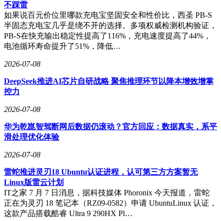
马斯克旗下X应用的生态，形成一个全新的硬件形态。例如，
不踩雷
用户可以在日常使用中将其作为“手机伴侣”，而在闲置时，设
如果说百元价位里哪款充电宝坚固安全和性价比，西圣 PB-S
备可以作为xAI计算网络的节点，为其他用户提供算力支持。
半固态充电宝几乎是绕不开的选择。多项权威检测机构验证，
这种模式类似于特斯拉早期的Robotaxi设想——用户购买车辆
PB-S在快充输出稳定性提高了116%，充电速度提高了44%，
后，可以在闲置时将其加入共享车队赚取收益。
电池循环寿命提升了51%，降低…
如果这一设想成真，SpaceX的AI终端可能成为全球最大的移
2026-07-08
动AI集群之一。假设有1亿用户购买该设备，xAI将获得一个
DeepSeek推进AI芯片自研战略 聚焦推理环节以降本增效增掌
庞大的边缘计算网络，既能补充大规模AI计算中心的能力，
控力
又能节省成本。尽管这种分散的算力无法完全替代集中式数据
中心，但在AI时代，每一分算力都弥足珍贵，这种模式无疑
2026-07-08
具有吸引力。
华为乾崑智驾断网后数据仍滚动？官方回应：数据真实，系平
尽管马斯克否认了造手机的计划，但他的言论和SpaceX的动
滑处理优化体验
作表明，他正在探索一个结合卫星通信、AI和边缘计算的全
新生态。这种生态可能不会以“手机”的形式出现，但它的潜力
2026-07-08
不容小觑。对于马斯克而言，这或许只是他颠覆性创新征程中
雷蛇推进灵刃18 Ubuntu认证进程，认可第三方方案暂无
的又一步。
Linux版雷云计划
IT之家 7 月 7 日消息，据科技媒体 Phoronix 今天报道，雷蛇
正在为灵刃 18 笔记本（RZ09-0582）申请 UbuntuLinux 认证，
这款产品搭载酷睿 Ultra 9 290HX Pl…