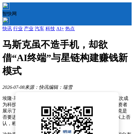
智快网
快讯
行业
产业
汽车
科技
AI+
热点
马斯克虽不造手机，却欲
借“AI终端”与星链构建赚钱新
模式
2026-07-08
来源：快讯
编辑：瑞雪
埃隆·马斯克，这位以颠覆性创新著称的企业家，近期再次成
为科技圈的焦点。据《华尔街日报》披露，SpaceX向投资者
展示了一款类似手机的AI终端原型机，引发外界对马斯克是
否要进军手机行业的猜测。尽管马斯克迅速在社交平台X上否
认，称“完全不实”，但这一消息仍引发了广泛讨论。