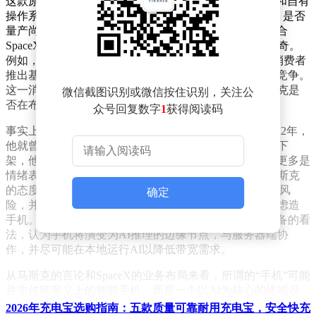
这款原型机被描述为“手持AI设备”，搭载高通骁龙芯片和自有
操作系统，支持xAI技术，但目前仍处于早期开发阶段，是否
量产尚未确定。尽管马斯克否认了造手机的计划，但结合
SpaceX近期的一系列动作，外界仍对其真实意图充满好奇。
例如，6月末《金融时报》报道称，SpaceX计划向美国消费者
推出基于星链的卫星上网服务，直接与传统手机运营商竞争。
这一消息与AI终端的传闻相互交织，让人不禁猜测马斯克是
微信截图识别或微信按住识别，关注公
否在布局一个更大的生态。
众号回复数字
1
获得阅读码
事实上，马斯克关于“造手机”的表态并非首次。早在2022年，
他就曾因与苹果的矛盾公开表示，如果推特被App Store下
架，他将考虑制造替代手机。尽管这一言论后来被证明更多是
情绪表达，但2024年，随着AI成为科技竞争的核心，马斯克
的态度再次转变。他批评苹果与OpenAI的合作存在安全风
确定
险，并暗示如果苹果继续整合AI间谍软件，他可能会考虑造
手机。到了2025年，他在播客中进一步阐述了对未来设备的看
法，认为手机将演变为AI推理的边缘节点，与服务器端协
作，并尽可能在本地运行AI以降低带宽需求。
从马斯克的言论和SpaceX的业务布局来看，所谓的“手机”可能
并非传统意义上的智能手机，而是一个以AI为核心的终端设
备。它可能结合星链的卫星连接能力、xAI的推理技术，以及
2026年充电宝选购指南：五款质量可靠耐用充电宝，安全快充