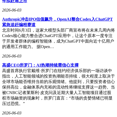
年拟赴港上市
元或英镑；8月在美国市场发售，定价为169.99美元。目前，
亚洲地区的发售信息尚未公布。
2026-06-03
Anthropic冲击IPO估值飙升，OpenAI整合Codex入ChatGPT
紧急追赶编程赛道
北京时间6月3日，这家大模型头部厂商宣布将在未来几周内将
Codex核心能力整合进ChatGPT应用中，让这个原本一度专注
于开发者群体的编程智能体，成为ChatGPT中面向近十亿用户
的通用工作能力。 据Open…
2026-06-03
高盛CEO所罗门：AI热潮持续需信心支撑
高盛首席执行官戴维·所罗门在纽约经济俱乐部的一场访谈中
指出，人工智能领域的投资热潮能否持续，很大程度上取决于
全球市场能否维持当前的乐观情绪。他提到，只要投资者信心
保持高位，金融体系内充裕的流动性将继续支撑这一趋势。当
被CNBC记者莱斯利·皮克问及近期大量人工智能项目通过股
权市场融资的现象时，所罗门直言：“市场的贪婪情绪已明显
压过恐慌。”
2026-06-03