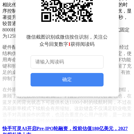
相比传统2.4GHz方案，该技术具备更宽的频带和更精准的时
序控制，能够有效避免鼠标、无线耳机等设备的信号干扰，显
著提升连接稳定性。在无线模式下，键盘延迟低至0.3毫秒，
较普通无线键盘有大幅提升；有线模式下则可稳定支持
8000Hz轮询率，而2.4GHz模式最高为4000Hz，蓝牙模式固定
为125Hz。
微信截图识别或微信按住识别，关注公
众号回复数字
1
获得阅读码
硬件配置方面，K63W Pro采用MX Low Profile 2.0矮轴，经过
结构优化和精细润滑处理，按键手感线性顺滑且触发稳定，使
用寿命长达1亿次。键盘采用70%紧凑配列设计，保留了F功能
键和独立方向键，同时精简了冗余按键，为鼠标操作预留了充
足的桌面空间。Gasket悬架结构和六重填充方案的加入，有效
抑制了腔体共振产生的杂音，使敲击手感更加纯净扎实。
确定
在外观设计上，K63W Pro配备了激光蚀刻UV涂层ABS键帽，
兼顾了透光效果和耐磨属性。内置的6000mAh大容量电池，在
蓝牙关闭背光状态下可提供长达1100小时的续航时间，不过在
高刷新率模式下续航会有所缩短。这款键盘不仅满足职业电竞
选手对高速操作的需求，也适合重度办公用户使用，是一款兼
具极致性能和实用性的旗舰级无线键盘。
快手可灵AI开启Pre-IPO轮融资，投前估值180亿美元，2027
据悉，K63W Pro将于7月初在欧洲市场上市，售价为179.99欧