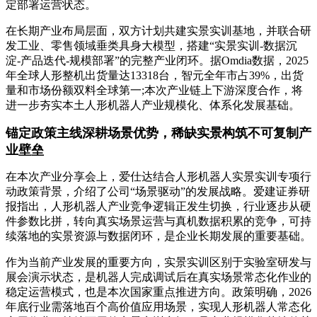
定部署运营状态。
在长期产业布局层面，双方计划共建实景实训基地，并联合研
发工业、零售领域垂类具身大模型，搭建“实景实训-数据沉
淀-产品迭代-规模部署”的完整产业闭环。据Omdia数据，2025
年全球人形整机出货量达13318台，智元全年市占39%，出货
量和市场份额双料全球第一;本次产业链上下游深度合作，将
进一步夯实本土人形机器人产业规模化、体系化发展基础。
锚定政策主线深耕场景优势，稀缺实景构筑不可复制产
业壁垒
在本次产业分享会上，爱仕达结合人形机器人实景实训专项行
动政策背景，介绍了公司“场景驱动”的发展战略。爱建证券研
报指出，人形机器人产业竞争逻辑正发生切换，行业逐步从硬
件参数比拼，转向真实场景运营与真机数据积累的竞争，可持
续落地的实景资源与数据闭环，是企业长期发展的重要基础。
作为当前产业发展的重要方向，实景实训区别于实验室研发与
展会演示状态，是机器人完成调试后在真实场景常态化作业的
稳定运营模式，也是本次国家重点推进方向。政策明确，2026
年底行业需落地百个高价值应用场景，实现人形机器人常态化