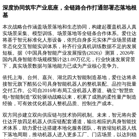
深度协同筑牢产业底座，全链路合作打通部署态落地根
基
本次战略合作涵盖场景落地和生态协同，构建起覆盖机器人真
实场景采集、模型训练、场景落地等全链条合作体系。爱仕达
将基于智元标准化人形设备，依托自身多元实体产业场景搭建
常态化交互智能实训体系，补齐行业真机训练数据不足的发展
短板。据《中国具身智能产业发展报告(2026)》测算，2026年
国内具身智能市场规模预计达1.09万亿元，行业快速发展背景
下，真实场景数据与落地能力已成为产业核心竞争力。
依托上海、台州、嘉兴、湖北四大智能制造基地，爱仕达将承
接智元旗下酷拓公司具身智能机器人的整机装配、品控与批量
交付工作。公司自2016年布局工业机器人赛道、确立“智慧炊
电+智能制造”双轮驱动战略以来，积累了成熟的柔性量产制造
经验，可有效优化机器人整机品质、控制生产成本。
双方同步建立双向供应链与技术协同机制。未来，智元将向爱
仕达开放四足机器人供应链配套通道，输出相应的具身智能技
术体系，助力爱仕达搭建本地化服务团队，有效缩短机器人线
下落地周期，推动机器人进入更多工厂、门店场景，以达到稳