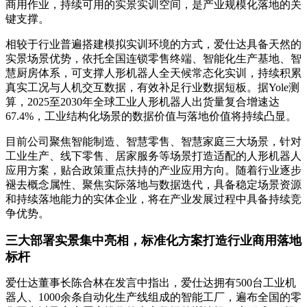
商用作业，持续可用的实景实训空间，是产业规模化落地的关
键支撑。
相较于行业普遍搭建模拟实训环境的方式，爱仕达具备天然的
实景场景优势，依托全国连锁零售终端、智能化生产基地、智
慧厨房体系，可支撑人形机器人全天候常态化实训，持续积累
真实工况与人机交互数据，有效补足行业数据短板。据Yole测
算，2025至2030年全球工业人形机器人出货量复合增速达
67.4%，工业结构化场景的数据价值与落地价值将持续凸显。
目前公司聚焦智能制造、智慧零售、智慧家庭三大场景，针对
工业生产、线下零售、居家服务等场景打造适配的人形机器人
应用方案，贴合政策重点扶持的产业应用方向。随着行业逐步
褪去概念属性、聚焦实际落地与数据迭代，具备稳定场景资源
和持续落地能力的实体企业，将在产业发展过程中具备持续竞
争优势。
三大部署实景集中亮相，标准化方案打造行业商用落地
标杆
爱仕达董事长陈合林在发言中指出，爱仕达拥有500台工业机
器人、1000余条自动化生产线组成的智能工厂，遍布全国的零