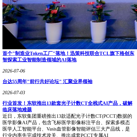
首个"制造业Token工厂"落地！迅策科技联合TCL旗下格创东
智探索工业智能制造领域的AI落地
2026-07-06
台达55周年"前行共好论坛" 汇聚业界领袖
2026-07-03
行业首发！东软推出13款套光子计数CT全栈式AI产品，破解
临床落地难题
近日，东软集团重磅推出13款适配光子计数CT(PCCT)数据的
医学影像AI产品，包含飞标医学影像标注平台、探索多模态
医学人工智能平台、Vasis血管影像智能评估三大产品线，是
行业内率先完成技术攻关、推出成套PCCT专属AI