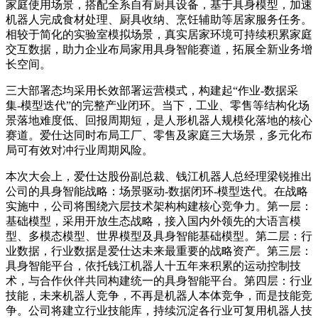
家庭使用场景，搭配全系自有厨具设备，基于具身模型，加速
机器人完成食材处理、厨具收纳、烹饪辅助等居家服务任务。
相较于简化的实验室模拟场景，真实居家环境可持续积累家庭
交互数据，助力企业布局家用具身智能赛道，拓展全新业务增
长空间。
三大部署态均采用长效部署运营模式，构建起“作业-数据采
集-模型迭代”的完整产业闭环。当下，工业、零售等结构化场
景落地难度低、回报周期短，是人形机器人规模化落地的核心
赛道。爱仕达同时布局工厂、零售及家庭三大场景，多元化布
局可有效对冲行业周期风险。
本次大会上，爱仕达股份副总裁、钱江机器人总经理梁锐推出
公司的具身智能战略：场景驱动-数据闭环-模型迭代。在战略
实施中，公司将围绕六层技术架构构建核心竞争力。第一层：
基础模型，采用开放生态战略，接入国内外领先的大语言模
型、多模态模型、世界模型及具身智能基础模型。第二层：行
业数据，行业数据是爱仕达未来最重要的战略资产。第三层：
具身智能平台，依托钱江机器人十五年来积累的运动控制技
术，与合作伙伴共同构建统一的具身智能平台。第四层：行业
技能，未来机器人竞争，不再是机器人本体竞争，而是技能竞
争。公司将建立行业技能库，持续沉淀各行业可复用机器人技