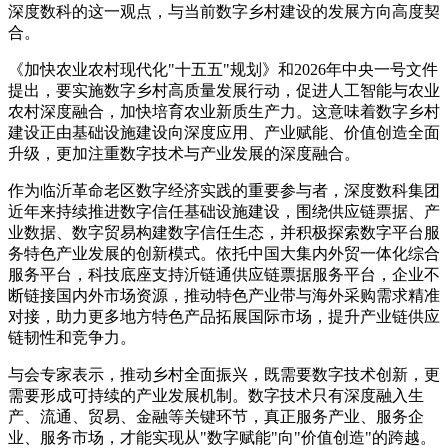
深度数科的这一观点，与当前数字乡村建设的发展方向高度契
合。
《加快农业农村现代化"十五五"规划》和2026年中央一号文件
提出，要实施数字乡村高质量发展行动，促进人工智能与农业
农村深度融合，加快培育农业新质生产力。这意味着数字乡村
建设正由基础设施建设向深度应用、产业赋能、价值创造全面
升级，更加注重数字技术与产业发展的深度融合。
作为临沂革命老区数字经济实践的重要参与者，深度数科集团
近年来持续推进数字信任基础设施建设，围绕供应链票据、产
业数据、数字贸易构建数字信任生态，并积极探索数字平台服
务特色产业发展的创新模式。依托中国大集内外贸一体化综合
服务平台，科技底座支持沂链通供应链票据服务平台，企业不
断链接国内外市场资源，推动特色产业带与海外采购需求精准
对接，助力更多地方特色产品拓展国际市场，提升产业链供应
链韧性和竞争力。
与会专家表示，推动乡村全面振兴，既需要数字技术创新，更
需要形成可持续的产业发展机制。数字技术只有深度融入生
产、流通、贸易、金融等关键环节，真正服务产业、服务企
业、服务市场，才能实现从"数字赋能"向"价值创造"的跨越。