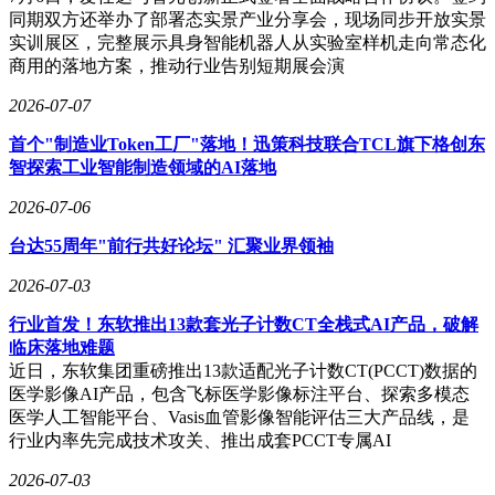
同期双方还举办了部署态实景产业分享会，现场同步开放实景
实训展区，完整展示具身智能机器人从实验室样机走向常态化
商用的落地方案，推动行业告别短期展会演
2026-07-07
首个"制造业Token工厂"落地！迅策科技联合TCL旗下格创东
智探索工业智能制造领域的AI落地
2026-07-06
台达55周年"前行共好论坛" 汇聚业界领袖
2026-07-03
行业首发！东软推出13款套光子计数CT全栈式AI产品，破解
临床落地难题
近日，东软集团重磅推出13款适配光子计数CT(PCCT)数据的
医学影像AI产品，包含飞标医学影像标注平台、探索多模态
医学人工智能平台、Vasis血管影像智能评估三大产品线，是
行业内率先完成技术攻关、推出成套PCCT专属AI
2026-07-03