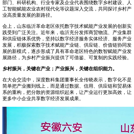
部门、科研机构、行业专家及企业代表围绕数字乡村建设、人
工智能赋能农业农村现代化等议题深入交流，共同探讨乡村产
业高质量发展的新路径。
会上，山东临沂革命老区依托数字技术赋能产业发展的创新实
践受到广泛关注。近年来，临沂充分发挥商贸物流、产业集群
和供应链体系优势，坚持以数字经济服务实体经济、服务产业
发展，积极探索数字技术赋能产业链、供应链、价值链协同发
展的新模式，逐步形成了具有革命老区特色的数智赋能产业发
展路径，为乡村产业振兴提供了可借鉴、可复制的实践经验。
乡村振兴，关键在产业；产业振兴，关键在组织能力。
在大会交流中，深度数科集团董事长全传晓表示，数字化不是
简单把产业搬到线上，而是通过数据、信用、供应链和贸易体
系的重构，把分散的资源组织起来，让产业运行更加高效，让
更多中小企业共享数字经济发展成果。