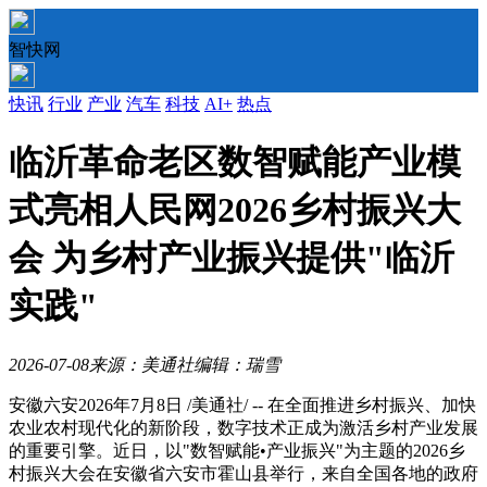
智快网
快讯
行业
产业
汽车
科技
AI+
热点
临沂革命老区数智赋能产业模
式亮相人民网2026乡村振兴大
会 为乡村产业振兴提供"临沂
实践"
2026-07-08
来源：美通社
编辑：瑞雪
安徽六安
2026年7月8日
/美通社/ -- 在全面推进乡村振兴、加快
农业农村现代化的新阶段，数字技术正成为激活乡村产业发展
的重要引擎。近日，以"数智赋能•产业振兴"为主题的2026乡
村振兴大会在安徽省六安市霍山县举行，来自全国各地的政府